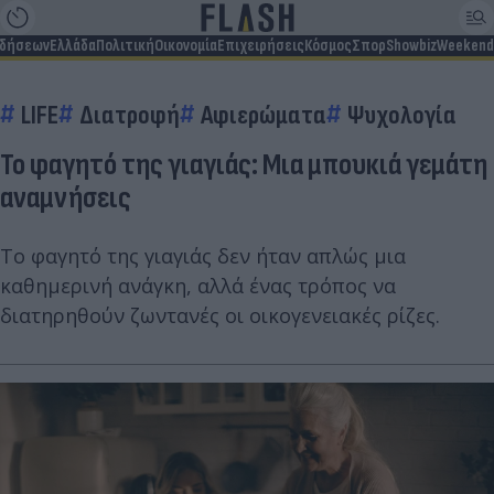
ιδήσεων
Ελλάδα
Πολιτική
Οικονομία
Επιχειρήσεις
Κόσμος
Σπορ
Showbiz
Weekend
LIFE
Διατροφή
Αφιερώματα
Ψυχολογία
Το φαγητό της γιαγιάς: Μια μπουκιά γεμάτη
αναμνήσεις
Το φαγητό της γιαγιάς δεν ήταν απλώς μια
καθημερινή ανάγκη, αλλά ένας τρόπος να
διατηρηθούν ζωντανές οι οικογενειακές ρίζες.