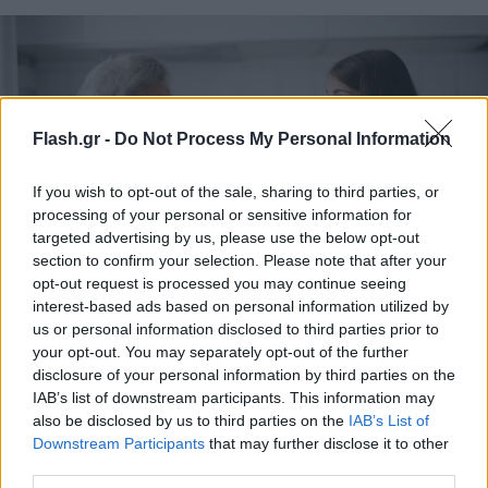
Flash.gr -
Do Not Process My Personal Information
If you wish to opt-out of the sale, sharing to third parties, or
processing of your personal or sensitive information for
targeted advertising by us, please use the below opt-out
section to confirm your selection. Please note that after your
opt-out request is processed you may continue seeing
interest-based ads based on personal information utilized by
us or personal information disclosed to third parties prior to
your opt-out. You may separately opt-out of the further
Pexels
disclosure of your personal information by third parties on the
IAB’s list of downstream participants. This information may
Η δύναμη της μνήμης μέσα από τη γεύση
also be disclosed by us to third parties on the
IAB’s List of
Downstream Participants
that may further disclose it to other
Λένε πως η γεύση και η όσφρηση είναι οι πιο
third parties.