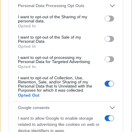
δυνατές αισθήσεις της μνήμης. Ένα κουλουράκι
Please note that this website/app uses one or more Google
Personal Data Processing Opt Outs
κανέλας, μια κουταλιά σπιτικό γλυκό του
services and may gather and store information including but
not limited to your visit or usage behaviour. You may click to
I want to opt-out of the Sharing of my
κουταλιού, ένα πιάτο παστίτσιο – όλα μπορούν να
personal data.
grant or deny consent to Google and its third-party tags to
μας ταξιδέψουν πίσω σε στιγμές ξεγνοιασιάς, τότε
Opted In
use your data for below specified purposes in below Google
που καθόμασταν στην κουζίνα της και περιμέναμε
consent section.
I want to opt-out of the Sale of my
Personal Data.
με ανυπομονησία να βγει το φαγητό από τον
Opted In
φούρνο.
I want to opt-out of processing my
Personal Data for Targeted Advertising.
Opted In
Περισσότερο από μια συνταγή, ένα κομμάτι
της ψυχής
I want to opt-out of Collection, Use,
Retention, Sale, and/or Sharing of my
Personal Data that Is Unrelated with the
Το φαγητό της γιαγιάς δεν ήταν τέλειο με τη
Purposes for which it was collected.
Opted Out
σημερινή έννοια της γαστρονομίας. Δεν είχε
μεζούρες ακριβείας, ούτε μοντέρνες τεχνικές. Είχε
Google consents
όμως το σημαντικότερο συστατικό: αγάπη. Κάθε
I want to allow Google to enable storage
γεύμα ήταν μια δήλωση φροντίδας, μια πράξη
related to advertising like cookies on web or
αγάπης που δεν χρειαζόταν λόγια.
device identifiers in apps.