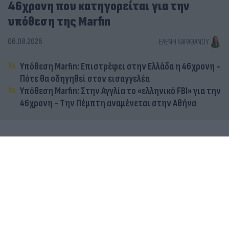
46χρονη που κατηγορείται για την
υπόθεση της Marfin
06.08.2026
ΕΛΈΝΗ ΚΑΡΑΘΆΝΟΥ
Υπόθεση Marfin: Επιστρέφει στην Ελλάδα η 46χρονη -
Πότε θα οδηγηθεί στον εισαγγελέα
Υπόθεση Marfin: Στην Αγγλία το «ελληνικό FBI» για την
46χρονη - Την Πέμπτη αναμένεται στην Αθήνα