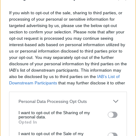
If you wish to opt-out of the sale, sharing to third parties, or
processing of your personal or sensitive information for
targeted advertising by us, please use the below opt-out
section to confirm your selection. Please note that after your
opt-out request is processed you may continue seeing
interest-based ads based on personal information utilized by
us or personal information disclosed to third parties prior to
your opt-out. You may separately opt-out of the further
disclosure of your personal information by third parties on the
IAB’s list of downstream participants. This information may
also be disclosed by us to third parties on the
IAB’s List of
Downstream Participants
that may further disclose it to other
third parties.
Συντριβή ελικοπτέρων στην Ψάθα: Κρίσιμο
Please note that this website/app uses one or more Google
Personal Data Processing Opt Outs
services and may gather and store information including but
αμοντάριστο βίντεο στα χέρια του
not limited to your visit or usage behaviour. You may click to
I want to opt-out of the Sharing of my
«ελληνικού FBI»
personal data.
grant or deny consent to Google and its third-party tags to
Opted In
use your data for below specified purposes in below Google
06.08.2026
consent section.
I want to opt-out of the Sale of my