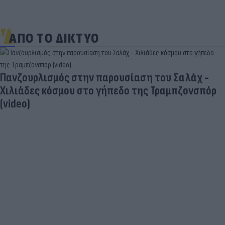
ΑΠΟ ΤΟ ΔΙΚΤΥΟ
Τιμές καυσίμων: «Πονοκέφαλος» το φουλάρισμα
του ρεζερβουάρ για τους αδειούχους του
Αυγούστου