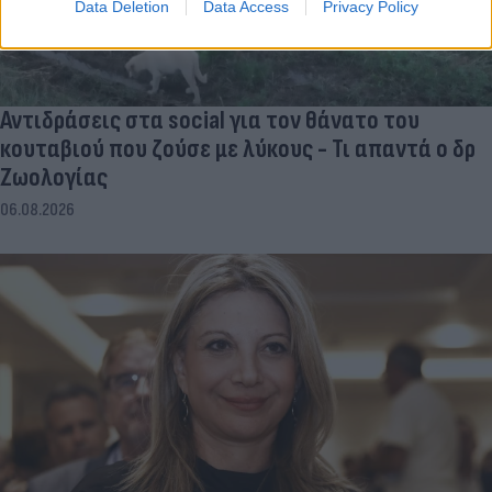
Data Deletion
Data Access
Privacy Policy
Αντιδράσεις στα social για τον θάνατο του
κουταβιού που ζούσε με λύκους - Τι απαντά ο δρ
Ζωολογίας
06.08.2026