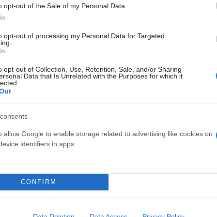
o opt-out of the Sale of my Personal Data.
In
to opt-out of processing my Personal Data for Targeted
 να δείξουν ο ένας στον άλλο τι μπορούν να πετύχο
ing.
In
υ καλλιεργούν και δεξιότητες του 21ου αιώνα. Μόν
κάτι διαφορετικό. Ελπίζουμε ότι από αυτή τη γενιά 
o opt-out of Collection, Use, Retention, Sale, and/or Sharing
ersonal Data that Is Unrelated with the Purposes for which it
μαζί με τις δεξιότητες θα είναι αυτό που θα μας δώ
lected.
Out
ωνία μας» είπε ο κ. Βασιλείου.
consents
οσπάθεια. Έχει να κάνει με τα νέα παιδιά, με νέου
o allow Google to enable storage related to advertising like cookies on
αιρίες για να αναπτύξουν τις δεξιότητές τους, να
evice identifiers in apps.
τανης Έρευνας και Δια Βίου Εκπαίδευσης του ΑΠΘ,
κολη συνθήκη η χώρα μας ανέλαβε το ρίσκο της διο
νοιες της ευθύνης και της υποστήριξης πρωτοβουλιώ
CONFIRM
Data Deletion
Data Access
Privacy Policy