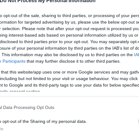
Do Not Process My Personal Information
to opt-out of the sale, sharing to third parties, or processing of your per
formation for targeted advertising by us, please use the below opt-out s
με την παρέλαση των 200 ομάδων (αριθμός που συμ
r selection. Please note that after your opt-out request is processed y
λά καλλιτεχνικά δρώμενα. Την Παρασκευή 25 και το
eing interest-based ads based on personal information utilized by us or
 robot games, με τους 100 εθελοντές να συντονίζου
disclosed to third parties prior to your opt-out. You may separately opt-
εχνολογίας ΝΟΗΣΙΣ.
losure of your personal information by third parties on the IAB’s list of
. This information may also be disclosed by us to third parties on the
IA
Participants
that may further disclose it to other third parties.
ε ο κ. Βασιλείου, έχει ακολουθήσει το Ολυμπιακό 
 that this website/app uses one or more Google services and may gath
ερισσότερων από 110 χωρών απ΄όλη την Ευρώπη, Ασ
including but not limited to your visit or usage behaviour. You may click 
. Στο Παγκόσμιο Πρωτάθλημα παίρνουν μέρος 27 ελλ
 to Google and its third-party tags to use your data for below specifi
ogle consent section.
γωνισμό Εκπαιδευτικής Ρομποτικής και Καινοτομία
l Data Processing Opt Outs
α είναι το υβριδικό μοντέλο, συνθήκες που συνδυά
o opt-out of the Sharing of my personal data.
σιάσουν τις εργασίες τους σε τρία μέρη, πρότζεκτ 
In
αι core values -βασικές αξίες, δεξιότητες του 21ου 