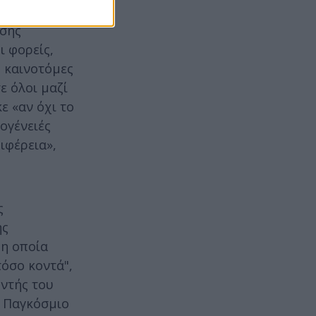
ησης
ι φορείς,
ς καινοτόμες
ε όλοι μαζί
ε «αν όχι το
ογένειές
ιφέρεια»,
ς
ης
 η οποία
τόσο κοντά",
υντής του
ο Παγκόσμιο