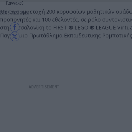
Γιαννακού
Με τη συμμετοχή 200 κορυφαίων μαθητικών ομάδων
23.06.2021 15:28
προπονητές και 100 εθελοντές, σε ρόλο συντονιστικ
στη Θεσσαλονίκη το FIRST ® LEGO ® LEAGUE Virtua
Παγκόσμιο Πρωτάθλημα Εκπαιδευτικής Ρομποτικής 