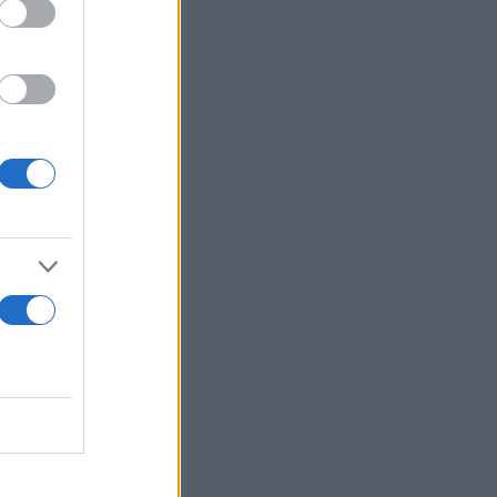
υν, ότι
ον όταν ο
και τις
σει τη λύση
ς
 Ευστράτιος
ργάνωσης και
ν».