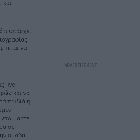
 και
ότι υπάρχει
σιογραφίας
έμπεται να
ς live
ιρών και να
τά παιδιά η
πόμενη
 ετοιμαστεί
έσα στη
την ομάδα