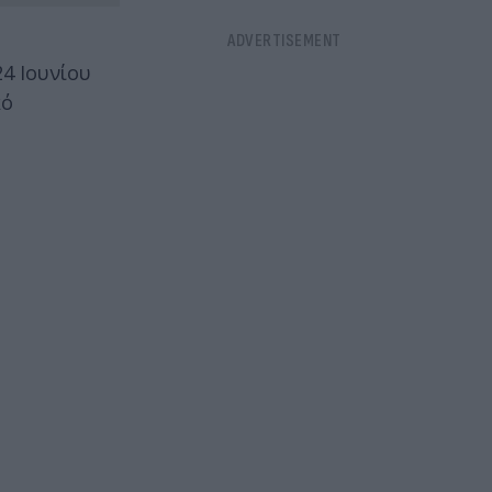
,
24 Ιουνίου
κό