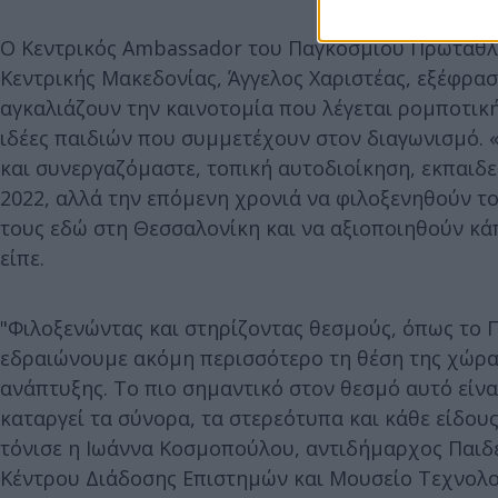
Ο Κεντρικός Ambassador του Παγκόσμιου Πρωταθλ
Κεντρικής Μακεδονίας, Άγγελος Χαριστέας, εξέφρασ
αγκαλιάζουν την καινοτομία που λέγεται ρομποτική 
ιδέες παιδιών που συμμετέχουν στον διαγωνισμό. 
και συνεργαζόμαστε, τοπική αυτοδιοίκηση, εκπαιδευ
2022, αλλά την επόμενη χρονιά να φιλοξενηθούν το
τους εδώ στη Θεσσαλονίκη και να αξιοποιηθούν κάπ
είπε.
"Φιλοξενώντας και στηρίζοντας θεσμούς, όπως το
εδραιώνουμε ακόμη περισσότερο τη θέση της χώρας
ανάπτυξης. Το πιο σημαντικό στον θεσμό αυτό είνα
καταργεί τα σύνορα, τα στερεότυπα και κάθε είδου
τόνισε η Ιωάννα Κοσμοπούλου, αντιδήμαρχος Παιδε
Κέντρου Διάδοσης Επιστημών και Μουσείο Τεχνολ