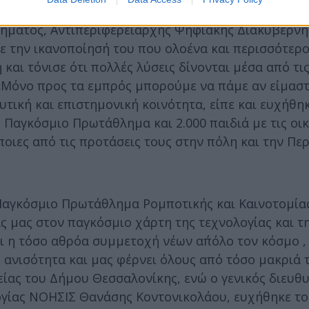
ήματος, Αντιπεριφερειάρχης Ψηφιακής Διακυβέρν
ε την ικανοποίησή του που ολοένα και περισσότερο
και τόνισε ότι πολλές λύσεις δίνονται μέσα από τι
«Μόνο προς τα εμπρός μπορούμε να πάμε αν είμαστ
τική και επιστημονική κοινότητα, είπε και ευχήθηκ
 Παγκόσμιο Πρωτάθλημα και 2.000 παιδιά με τις οικ
οιες από τις προτάσεις τους στην πόλη και την Περ
 Παγκόσμιο Πρωτάθλημα Ρομποτικής και Καινοτομία
 μας στον παγκόσμιο χάρτη της τεχνολογίας και τ
ι η τόσο αθρόα συμμετοχή νέων απ΄όλο τον κόσμο ,
ς ανισότητα και μας φέρνει όλους από τόσο μακριά 
ίας του Δήμου Θεσσαλονίκης, ενώ ο γενικός διευθ
ογίας ΝΟΗΣΙΣ Θανάσης Κοντονικολάου, ευχήθηκε τ