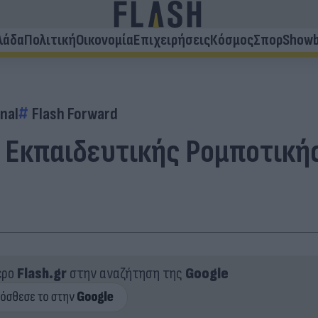
λάδα
Πολιτική
Οικονομία
Επιχειρήσεις
Κόσμος
Σπορ
Showb
nal
Flash Forward
Εκπαιδευτικής Ρομποτικής
ερο
Flash.gr
στην αναζήτηση της
Google