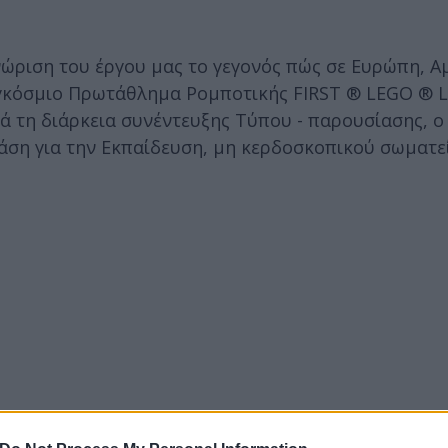
ώριση του έργου μας το γεγονός πώς σε Ευρώπη, Αμ
αγκόσμιο Πρωτάθλημα Ρομποτικής FIRST ® LEGO ® 
ατά τη διάρκεια συνέντευξης Τύπου - παρουσίασης, ο
ράση για την Εκπαίδευση, μη κερδοσκοπικού σωματε