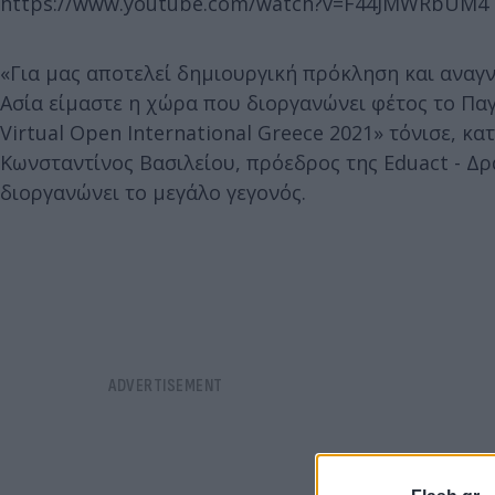
https://www.youtube.com/watch?v=F44JMWRbUM4
«Για μας αποτελεί δημιουργική πρόκληση και αναγν
Ασία είμαστε η χώρα που διοργανώνει φέτος το Π
Virtual Open International Greece 2021» τόνισε, κ
Κωνσταντίνος Βασιλείου, πρόεδρος της Eduact - Δ
διοργανώνει το μεγάλο γεγονός.