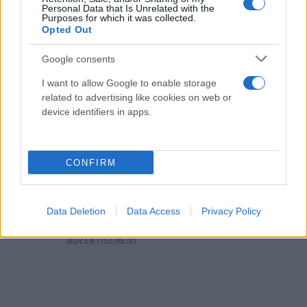
χρόνο ρίχτηκε στη μάχη του ψαρέματος.
Personal Data that Is Unrelated with the
Purposes for which it was collected.
Opted Out
Google consents
I want to allow Google to enable storage
related to advertising like cookies on web or
device identifiers in apps.
CONFIRM
Data Deletion
Data Access
Privacy Policy