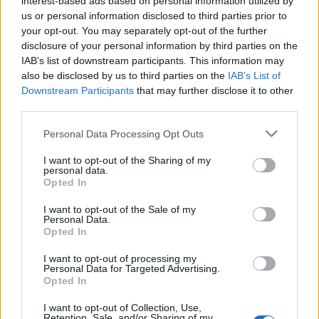
interest-based ads based on personal information utilized by
τελευταία στιγμή να κάνει «μάχιμο» ρεπορτάζ, για
us or personal information disclosed to third parties prior to
αυτό διάλεξε να αποχαιρετήσει το δίδυμο της
your opt-out. You may separately opt-out of the further
«Πρωινής Ζώνης» από ένα μποστάνι με καρπούζια.
disclosure of your personal information by third parties on the
IAB’s list of downstream participants. This information may
Μάλιστα δεν δίστασε να ανέβει και στο αγροτικό.
also be disclosed by us to third parties on the
IAB’s List of
Downstream Participants
that may further disclose it to other
Καλό καλοκαίρι ευχήθηκε και η πρωτεύουσα της
third parties.
γαστρονομίας Θεσσαλονίκη, με την Θεοδώρα
Please note that this website/app uses one or more Google
Personal Data Processing Opt Outs
Απότα να δείχνει στην κάμερα την λαχταριστή
services and may gather and store information including but
not limited to your visit or usage behaviour. You may click to
I want to opt-out of the Sharing of my
παραδοσιακή μπουγάτσα. Με ένα «γενναίο»
personal data.
grant or deny consent to Google and its third-party tags to
κομμάτι η ρεπόρτερ αποχαιρέτησε κοινό και
Opted In
use your data for below specified purposes in below Google
παρουσιαστές.
consent section.
I want to opt-out of the Sale of my
Personal Data.
Opted In
Από την παραλία θέλησε να πει καλό καλοκαίρι το
I want to opt-out of processing my
κομάντο της Κρήτης Μάνος Τριγώνης, ο οποίος
Personal Data for Targeted Advertising.
Opted In
φορώντας μια στολή καταδύσεων ευχαρίστησε τον
σταθμό για τη συνεργασία και χωρίς να χάσει
I want to opt-out of Collection, Use,
Retention, Sale, and/or Sharing of my