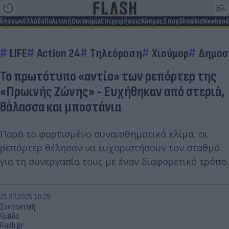
ιδήσεων
Ελλάδα
Πολιτική
Οικονομία
Επιχειρήσεις
Κόσμος
Σπορ
Showbiz
Weekend
LIFE
Action 24
Τηλεόραση
Χιούμορ
Δημοσ
Το πρωτότυπο «αντίο» των ρεπόρτερ της
«Πρωινής Ζώνης» - Ευχήθηκαν από στεριά,
θάλασσα και μποστάνια
Παρά το φορτισμένο συναισθηματικά κλίμα, οι
ρεπόρτερ θέλησαν να ευχαριστήσουν τον σταθμό
για τη συνεργασία τους με έναν διαφορετικό τρόπο.
25.07.2025 10:29
Συντακτική
Ομάδα
Flash.gr