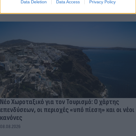
Data Deletion
Data Access
Privacy Policy
Νέο Χωροταξικό για τον Τουρισμό: Ο χάρτης
επενδύσεων, οι περιοχές «υπό πίεση» και οι νέοι
κανόνες
08.08.2026