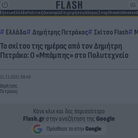
ιδήσεων
Ελλάδα
Πολιτική
Οικονομία
Επιχειρήσεις
Κόσμος
Σπορ
Showbiz
Weekend
Ελλάδα
Δημήτρης Πετράκος
Σκίτσο Flash
Μ
Το σκίτσο της ημέρας από τον Δημήτρη
Πετράκο: Ο «Μπάμπης» στο Πολυτεχνείο
21.11.2021 08:49
Δημήτρης
Πετράκος
Κάνε κλικ και δες περισσότερο
Flash.gr
στην αναζήτηση της
Google