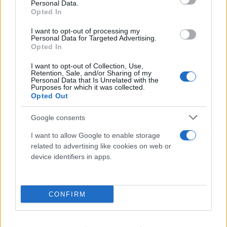
Personal Data.
Opted In
I want to opt-out of processing my
Personal Data for Targeted Advertising.
Opted In
Η Δυτική Αττική μετρά τις πληγές της -
Αγώνας για αποκατάσταση μετά τη φωτιά
I want to opt-out of Collection, Use,
Retention, Sale, and/or Sharing of my
Personal Data that Is Unrelated with the
σε Πόρτο Γερμενό, Ψάθα
Purposes for which it was collected.
Opted Out
08.08.2026
Google consents
I want to allow Google to enable storage
related to advertising like cookies on web or
device identifiers in apps.
CONFIRM