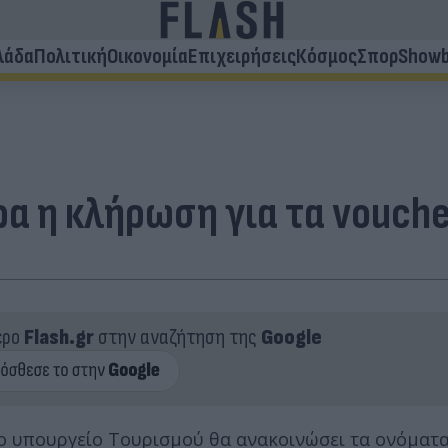
λάδα
Πολιτική
Οικονομία
Επιχειρήσεις
Κόσμος
Σπορ
Showb
ρα η κλήρωση για τα vouch
ερο
Flash.gr
στην αναζήτηση της
Google
το υπουργείο Τουρισμού θα ανακοινώσει τα ονόματα