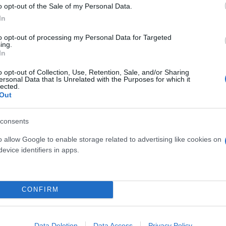
o opt-out of the Sale of my Personal Data.
In
 μπορούν να εξαργυρωθούν από τους δικαιούχους α
3.
to opt-out of processing my Personal Data for Targeted
ing.
In
 αίτηση στην ηλεκτρονική πλατφόρμα
vouchers.gov
o opt-out of Collection, Use, Retention, Sale, and/or Sharing
ersonal Data that Is Unrelated with the Purposes for which it
δεν θα έχουν αναδειχθεί δικαιούχοι στην ηλεκτρον
lected.
Out
ς εβδομάδας, για τη διάθεση των πρώτων 200.000 
consents
ερο
Flash.gr
στην αναζήτηση της
Google
o allow Google to enable storage related to advertising like cookies on
evice identifiers in apps.
CONFIRM
Data Deletion
Data Access
Privacy Policy