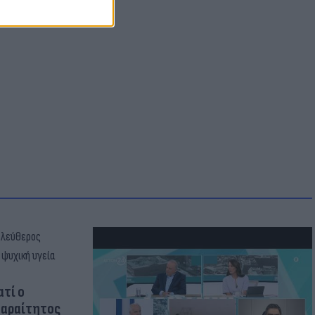
ατί ο
παραίτητος