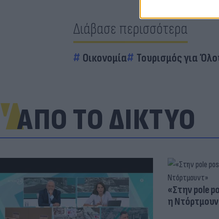
Διάβασε περισσότερα
Οικονομία
Τουρισμός για Όλο
ΑΠΟ ΤΟ ΔΙΚΤΥΟ
«Στην pole p
η Ντόρτμουν