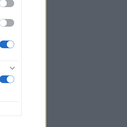
πό τα μέσα
.gr
, η οποία
ική κλήρωση
ψηφιακών