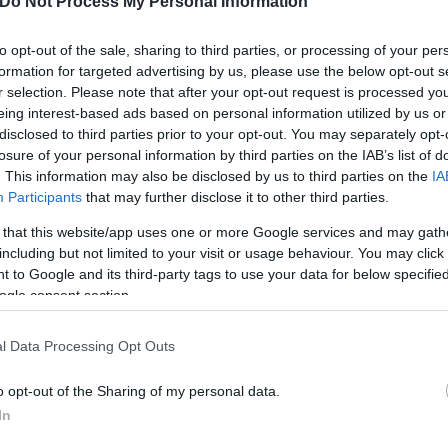
Do Not Process My Personal Information
to opt-out of the sale, sharing to third parties, or processing of your per
formation for targeted advertising by us, please use the below opt-out s
r selection. Please note that after your opt-out request is processed y
0 ευρώ
eing interest-based ads based on personal information utilized by us or
disclosed to third parties prior to your opt-out. You may separately opt-
losure of your personal information by third parties on the IAB’s list of
. This information may also be disclosed by us to third parties on the
IA
Participants
that may further disclose it to other third parties.
 that this website/app uses one or more Google services and may gath
including but not limited to your visit or usage behaviour. You may click 
 του προγράμματος
 to Google and its third-party tags to use your data for below specifi
ogle consent section.
l Data Processing Opt Outs
 Κυριάκου Μητσοτάκη, το πρόγραμμα «Τουρισμός γ
ολικό προϋπολογισμό να ανέρχεται στα 61 εκατ. ευρ
o opt-out of the Sharing of my personal data.
 συνολικοί δικαιούχοι, για το τρέχον έτος, να ανέρ
In