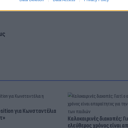
υς
osition για Κωνσταντέλια
τ»
Καλοκαιρινές διακοπές: Γι
ελεύθερος χρόνος είναι α