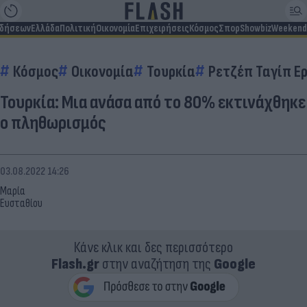
ιδήσεων
Ελλάδα
Πολιτική
Οικονομία
Επιχειρήσεις
Κόσμος
Σπορ
Showbiz
Weekend
Κόσμος
Οικονομία
Τουρκία
Ρετζέπ Ταγίπ Ε
Τουρκία: Μια ανάσα από το 80% εκτινάχθηκε
ο πληθωρισμός
03.08.2022 14:26
Μαρία
Ευσταθίου
Κάνε κλικ και δες περισσότερο
Flash.gr
στην αναζήτηση της
Google