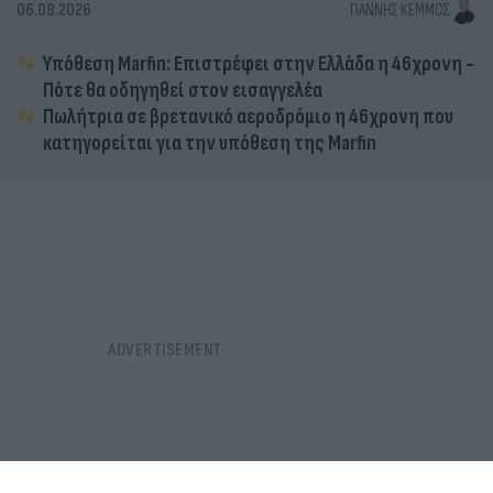
06.08.2026
ΓΙΆΝΝΗΣ ΚΈΜΜΟΣ
Υπόθεση Marfin: Επιστρέφει στην Ελλάδα η 46χρονη -
Πότε θα οδηγηθεί στον εισαγγελέα
Πωλήτρια σε βρετανικό αεροδρόμιο η 46χρονη που
κατηγορείται για την υπόθεση της Marfin