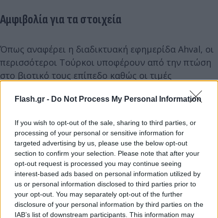
Αμφιβολία για τα στοιχεία
Όπως αναφέρει η διαδικτυακή εφημερίδα Ahval, οι
περισσότεροι Τούρκοι υποφέρουν από την πτώση
στο βιοτικό τους επίπεδο καθώς οι τιμές
αυξάνονται. Και μάλιστα, πολλοί έχουν χάσει την
Flash.gr -
Do Not Process My Personal Information
εμπιστοσύνη τους στα επίσημα στοιχεία, σύμφωνα
με δημοσκοπήσεις. Η διαφορά μεταξύ των
If you wish to opt-out of the sale, sharing to third parties, or
επίσημων στοιχείων και των αριθμών που
processing of your personal or sensitive information for
παρέχονται από άλλες πηγές έχει διευρυνθεί
targeted advertising by us, please use the below opt-out
σημαντικά τους τελευταίους μήνες.
section to confirm your selection. Please note that after your
opt-out request is processed you may continue seeing
interest-based ads based on personal information utilized by
Τη Δευτέρα, ένας
επιχειρηματικός όμιλος στην
us or personal information disclosed to third parties prior to
your opt-out. You may separately opt-out of the further
Κωνσταντινούπολη
ανέφερε ετήσια αύξηση 99,1%
disclosure of your personal information by third parties on the
στο κόστος ζωής στη μεγαλύτερη πόλη της
IAB’s list of downstream participants. This information may