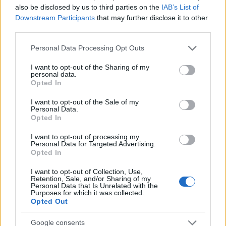
Τουρκίας σε σύγκριση με 94,2% τον Ιούνιο. Ήταν το
also be disclosed by us to third parties on the
IAB’s List of
μεγαλύτερο περιθώριο που έχει καταγραφεί μεταξύ
Downstream Participants
that may further disclose it to other
third parties.
του πληθωρισμού της Κωνσταντινούπολης και των
δεδομένων σε εθνικό επίπεδο. Ο
Όμιλος ENAG
,
Please note that this website/app uses one or more Google
Personal Data Processing Opt Outs
services and may gather and store information including but
που αποτελείται από ακαδημαϊκούς που
not limited to your visit or usage behaviour. You may click to
I want to opt-out of the Sharing of my
ισχυρίζονται ότι χρησιμοποιούν ουσιαστικά την
personal data.
grant or deny consent to Google and its third-party tags to
Opted In
ίδια μέθοδο και καλάθι αγαθών για τον υπολογισμό
use your data for below specified purposes in below Google
του πληθωρισμού με την κυβέρνηση, δήλωσε την
consent section.
I want to opt-out of the Sale of my
Personal Data.
Τετάρτη ότι ο ετήσιος πληθωρισμός στη χώρα
Opted In
επιταχύνθηκε στο 176%.
I want to opt-out of processing my
Personal Data for Targeted Advertising.
Opted In
I want to opt-out of Collection, Use,
Retention, Sale, and/or Sharing of my
Η βουτιά της λίρας
Personal Data that Is Unrelated with the
Purposes for which it was collected.
Opted Out
Ο πληθωρισμός έχει εκτοξευθεί από το περασμένο
Google consents