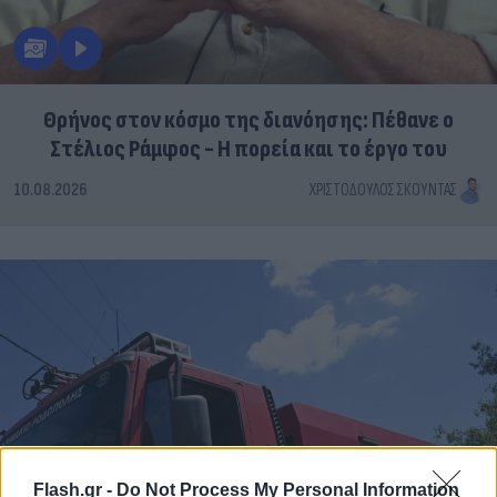
Θρήνος στον κόσμο της διανόησης: Πέθανε ο
Στέλιος Ράμφος - Η πορεία και το έργο του
10.08.2026
ΧΡΙΣΤΌΔΟΥΛΟΣ ΣΚΟΎΝΤΑΣ
Flash.gr -
Do Not Process My Personal Information