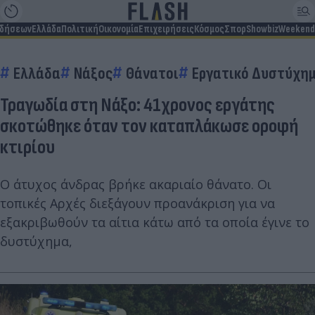
ιδήσεων
Ελλάδα
Πολιτική
Οικονομία
Επιχειρήσεις
Κόσμος
Σπορ
Showbiz
Weekend
Ελλάδα
Νάξος
Θάνατοι
Εργατικό Δυστύχη
Τραγωδία στη Νάξο: 41χρονος εργάτης
σκοτώθηκε όταν τον καταπλάκωσε οροφή
κτιρίου
Ο άτυχος άνδρας βρήκε ακαριαίο θάνατο. Οι
τοπικές Αρχές διεξάγουν προανάκριση για να
εξακριβωθούν τα αίτια κάτω από τα οποία έγινε το
δυστύχημα,