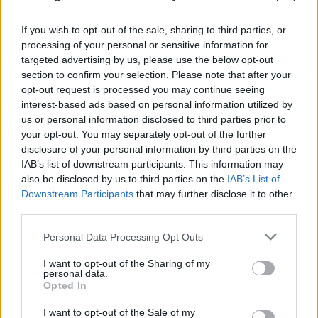
If you wish to opt-out of the sale, sharing to third parties, or
processing of your personal or sensitive information for
targeted advertising by us, please use the below opt-out
section to confirm your selection. Please note that after your
opt-out request is processed you may continue seeing
interest-based ads based on personal information utilized by
us or personal information disclosed to third parties prior to
your opt-out. You may separately opt-out of the further
disclosure of your personal information by third parties on the
IAB’s list of downstream participants. This information may
Πολιτική Προστασία: Πολύ υψηλός κίνδυνος για
also be disclosed by us to third parties on the
IAB’s List of
φωτιά σε 5 περιφέρειες την Τρίτη 11 Αυγούστου
Downstream Participants
that may further disclose it to other
third parties.
10.08.2026
Please note that this website/app uses one or more Google
Personal Data Processing Opt Outs
services and may gather and store information including but
not limited to your visit or usage behaviour. You may click to
I want to opt-out of the Sharing of my
personal data.
grant or deny consent to Google and its third-party tags to
Opted In
use your data for below specified purposes in below Google
consent section.
I want to opt-out of the Sale of my