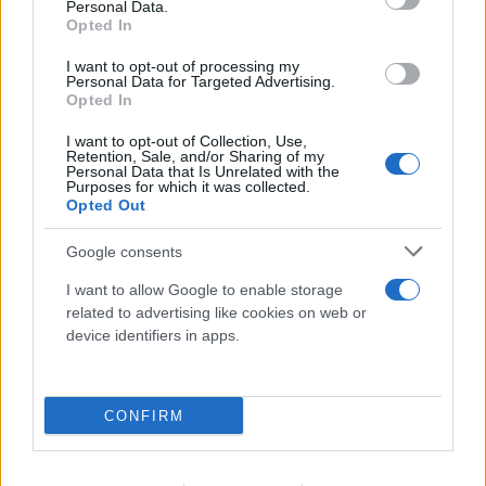
Personal Data.
Opted In
I want to opt-out of processing my
Personal Data for Targeted Advertising.
Opted In
I want to opt-out of Collection, Use,
Retention, Sale, and/or Sharing of my
Personal Data that Is Unrelated with the
Purposes for which it was collected.
Opted Out
Google consents
I want to allow Google to enable storage
related to advertising like cookies on web or
device identifiers in apps.
Η Google θέτει σε λειτουργία το ηλεκτρονικό
CONFIRM
πορτοφόλι για παιδιά
10.08.2026
ΠΑΎΛΟΣ ΠΑΠΑΠΑΎΛΟΥ