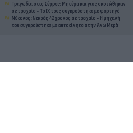
Τραγωδία στις Σέρρες: Μητέρα και γιος σκοτώθηκαν
σε τροχαίο - Το ΙΧ τους συγκρούστηκε με φορτηγό
Μύκονος: Νεκρός 42χρονος σε τροχαίο - Η μηχανή
του συγκρούστηκε με αυτοκίνητο στην Άνω Μερά