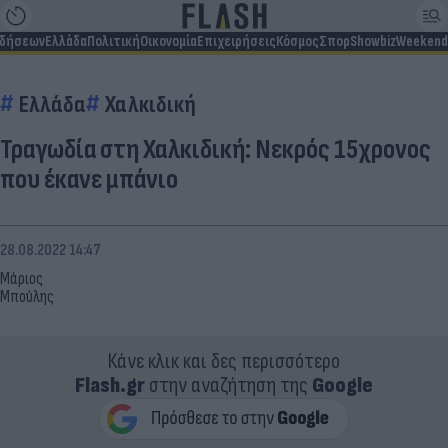
ιδήσεων
Ελλάδα
Πολιτική
Οικονομία
Επιχειρήσεις
Κόσμος
Σπορ
Showbiz
Weekend
Ελλάδα
Χαλκιδική
Τραγωδία στη Χαλκιδική: Νεκρός 15χρονος
που έκανε μπάνιο
28.08.2022 14:47
Μάριος
Μπούλης
Κάνε κλικ και δες περισσότερο
Flash.gr
στην αναζήτηση της
Google