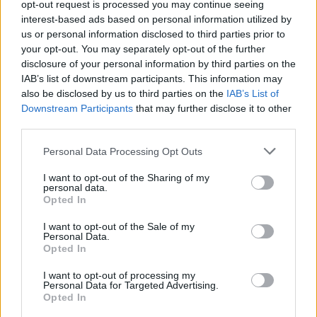
opt-out request is processed you may continue seeing
Μέσα σε λίγα λεπτά έφτασε στο σημείο
interest-based ads based on personal information utilized by
ασθενοφόρο του ΕΚΑΒ και παρέλαβε τον νεαρό για
us or personal information disclosed to third parties prior to
your opt-out. You may separately opt-out of the further
να τον μεταφέρει στο Κέντρο Υγείας Μουδανιών
disclosure of your personal information by third parties on the
στη Χαλκιδική. Δυστυχώς, όμως, ο άτυχος νεαρός
IAB’s list of downstream participants. This information may
κατέληξε.
also be disclosed by us to third parties on the
IAB’s List of
Downstream Participants
that may further disclose it to other
third parties.
Please note that this website/app uses one or more Google
Personal Data Processing Opt Outs
services and may gather and store information including but
not limited to your visit or usage behaviour. You may click to
I want to opt-out of the Sharing of my
personal data.
grant or deny consent to Google and its third-party tags to
Opted In
use your data for below specified purposes in below Google
consent section.
I want to opt-out of the Sale of my
Personal Data.
Opted In
I want to opt-out of processing my
Personal Data for Targeted Advertising.
Opted In