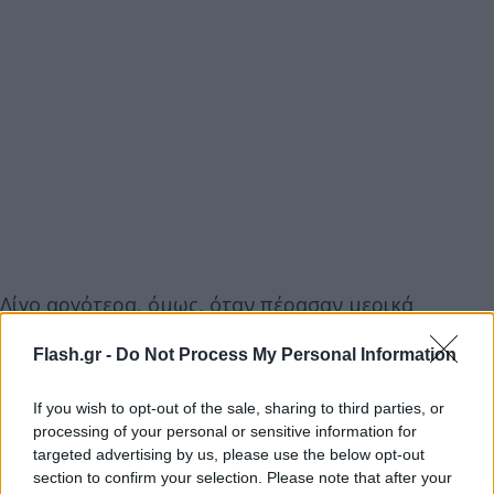
Λίγο αργότερα, όμως, όταν πέρασαν μερικά
δευτερόλεπτα και τον πλησίασε, είδε ότι δεν είχε
Flash.gr -
Do Not Process My Personal Information
τις αισθήσεις του. Τότε τον γύρισε ανάποδα και
διαπίστωσε ότι έβγαζε αφρούς από το στόμα.
If you wish to opt-out of the sale, sharing to third parties, or
processing of your personal or sensitive information for
Λουόμενοι έβγαλαν τον 15χρονο από τη θάλασσα
targeted advertising by us, please use the below opt-out
section to confirm your selection. Please note that after your
και προσπάθησαν για ώρα να τον επαναφέρουν.