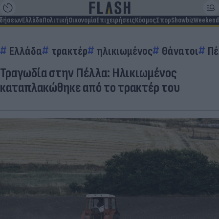
ιδήσεων
Ελλάδα
Πολιτική
Οικονομία
Επιχειρήσεις
Κόσμος
Σπορ
Showbiz
Weekend
Ελλάδα
τρακτέρ
ηλικιωμένος
Θάνατοι
Πέ
Τραγωδία στην Πέλλα: Ηλικιωμένος
καταπλακώθηκε από το τρακτέρ του