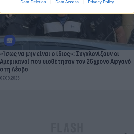
Data Deletion
Data Access
Privacy Policy
«Ίσως να μην είναι ο ίδιος»: Συγκλονίζουν οι
Αμερικανοί που υιοθέτησαν τον 26χρονο Αφγανό
στη Λέσβο
07.08.2026