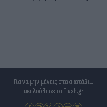
Τιμές καυσίμων: «Πονοκέφαλος» το φουλάρισμα
του ρεζερβουάρ για τους αδειούχους του
Αυγούστου
Για να μην μένεις στο σκοτάδι...
ακολούθησε το Flash.gr