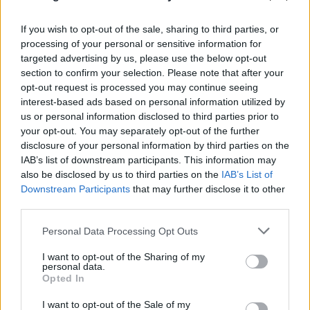
If you wish to opt-out of the sale, sharing to third parties, or
processing of your personal or sensitive information for
targeted advertising by us, please use the below opt-out
section to confirm your selection. Please note that after your
opt-out request is processed you may continue seeing
interest-based ads based on personal information utilized by
us or personal information disclosed to third parties prior to
your opt-out. You may separately opt-out of the further
disclosure of your personal information by third parties on the
IAB’s list of downstream participants. This information may
also be disclosed by us to third parties on the
IAB’s List of
Downstream Participants
that may further disclose it to other
third parties.
Please note that this website/app uses one or more Google
Personal Data Processing Opt Outs
services and may gather and store information including but
ΑΠΟΚΛΕΙΣΤΙΚΟ
not limited to your visit or usage behaviour. You may click to
I want to opt-out of the Sharing of my
personal data.
grant or deny consent to Google and its third-party tags to
Μυστράς: Οικονομολόγος και δεινός
Opted In
use your data for below specified purposes in below Google
σκοπευτής ο ξενοδόχος που είχε σε
consent section.
I want to opt-out of the Sale of my