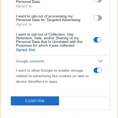
Personal Data.
Opted In
I want to opt-out of processing my
Personal Data for Targeted Advertising.
Opted In
I want to opt-out of Collection, Use,
Retention, Sale, and/or Sharing of my
Personal Data that Is Unrelated with the
Purposes for which it was collected.
Opted Out
Κρίση στο κόμμα Καρυστιανού: Δύο ακόμη
Google consents
στελέχη αποχωρούν καταγγέλλοντας κλειστό
σύστημα αποφάσεων
I want to allow Google to enable storage
related to advertising like cookies on web or
06.08.2026
device identifiers in apps.
CONFIRM