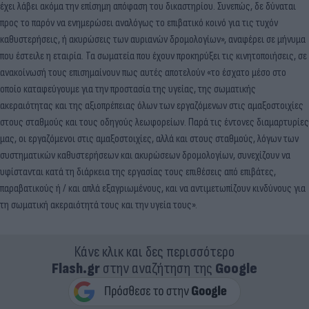
έχει λάβει ακόμα την επίσημη απόφαση του δικαστηρίου. Συνεπώς, δε δύναται
προς το παρόν να ενημερώσει αναλόγως το επιβατικό κοινό για τις τυχόν
καθυστερήσεις, ή ακυρώσεις των αυριανών δρομολογίων», αναφέρει σε μήνυμα
που έστειλε η εταιρία. Τα σωματεία που έχουν προκηρύξει τις κινητοποιήσεις, σε
ανακοίνωσή τους επισημαίνουν πως αυτές αποτελούν «το έσχατο μέσο στο
οποίο καταφεύγουμε για την προστασία της υγείας, της σωματικής
ακεραιότητας και της αξιοπρέπειας όλων των εργαζόμενων στις αμαξοστοιχίες
στους σταθμούς και τους οδηγούς λεωφορείων. Παρά τις έντονες διαμαρτυρίες
μας, οι εργαζόμενοι στις αμαξοστοιχίες, αλλά και στους σταθμούς, λόγων των
συστηματικών καθυστερήσεων και ακυρώσεων δρομολογίων, συνεχίζουν να
υφίστανται κατά τη διάρκεια της εργασίας τους επιθέσεις από επιβάτες,
παραβατικούς ή / και απλά εξαγριωμένους, και να αντιμετωπίζουν κινδύνους για
τη σωματική ακεραιότητά τους και την υγεία τους».
Κάνε κλικ και δες περισσότερο
Flash.gr
στην αναζήτηση της
Google