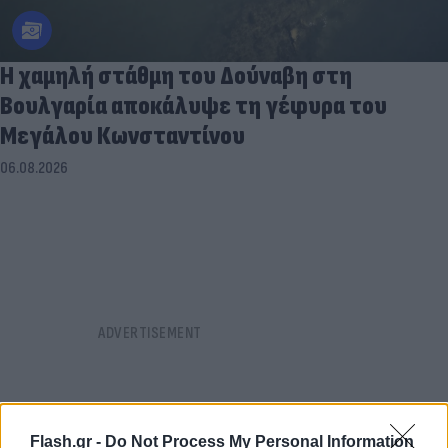
Η χαμηλή στάθμη του Δούναβη στη
Βουλγαρία αποκάλυψε τη γέφυρα του
Μεγάλου Κωνσταντίνου
06.08.2026
Flash.gr -
Do Not Process My Personal Information