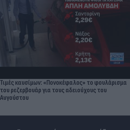
«Στην pole position για Κωνσταντέλια η
Ντόρτμουντ»