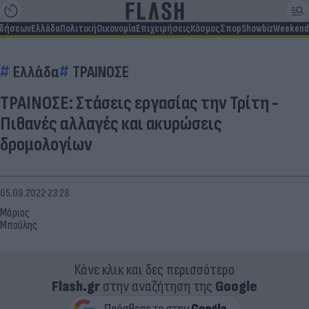
ιδήσεων
Ελλάδα
Πολιτική
Οικονομία
Επιχειρήσεις
Κόσμος
Σπορ
Showbiz
Weekend
Ελλάδα
ΤΡΑΙΝΟΣΕ
ΤΡΑΙΝΟΣΕ: Στάσεις εργασίας την Τρίτη -
Πιθανές αλλαγές και ακυρώσεις
δρομολογίων
05.09.2022 23:28
Μάριος
Μπούλης
Κάνε κλικ και δες περισσότερο
Flash.gr
στην αναζήτηση της
Google