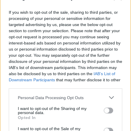
If you wish to opt-out of the sale, sharing to third parties, or
processing of your personal or sensitive information for
targeted advertising by us, please use the below opt-out
section to confirm your selection. Please note that after your
opt-out request is processed you may continue seeing
interest-based ads based on personal information utilized by
us or personal information disclosed to third parties prior to
your opt-out. You may separately opt-out of the further
disclosure of your personal information by third parties on the
IAB’s list of downstream participants. This information may
also be disclosed by us to third parties on the
IAB’s List of
Downstream Participants
that may further disclose it to other
third parties.
ΠΑΟΚ - Άντερλεχτ 0-1: «Πλήρωσε» το γρήγορο
γκολ και την αστοχία του από την άσπρη βούλα
Please note that this website/app uses one or more Google
Personal Data Processing Opt Outs
services and may gather and store information including but
06.08.2026
not limited to your visit or usage behaviour. You may click to
I want to opt-out of the Sharing of my
personal data.
grant or deny consent to Google and its third-party tags to
Opted In
use your data for below specified purposes in below Google
consent section.
I want to opt-out of the Sale of my