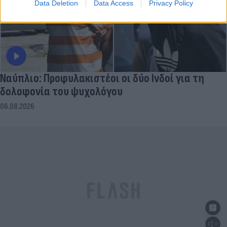
Data Deletion
Data Access
Privacy Policy
Ναύπλιο: Προφυλακιστέοι οι δύο Ινδοί για τη
δολοφονία του ψυχολόγου
06.08.2026