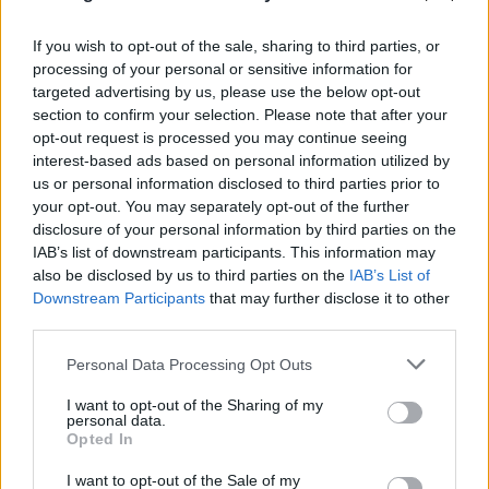
του
If you wish to opt-out of the sale, sharing to third parties, or
10.08.2026
ΒΑΣΊΛΗΣ ΑΝΔΡΙΤΣΆΝΟΣ
processing of your personal or sensitive information for
targeted advertising by us, please use the below opt-out
section to confirm your selection. Please note that after your
opt-out request is processed you may continue seeing
interest-based ads based on personal information utilized by
us or personal information disclosed to third parties prior to
your opt-out. You may separately opt-out of the further
disclosure of your personal information by third parties on the
IAB’s list of downstream participants. This information may
also be disclosed by us to third parties on the
IAB’s List of
Downstream Participants
that may further disclose it to other
third parties.
Please note that this website/app uses one or more Google
Personal Data Processing Opt Outs
services and may gather and store information including but
not limited to your visit or usage behaviour. You may click to
I want to opt-out of the Sharing of my
personal data.
grant or deny consent to Google and its third-party tags to
Opted In
use your data for below specified purposes in below Google
consent section.
I want to opt-out of the Sale of my