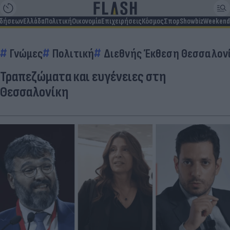
ιδήσεων
Ελλάδα
Πολιτική
Οικονομία
Επιχειρήσεις
Κόσμος
Σπορ
Showbiz
Weekend
Γνώμες
Πολιτική
Διεθνής Έκθεση Θεσσαλονί
Τραπεζώματα και ευγένειες στη
Θεσσαλονίκη