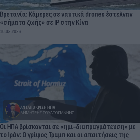
Βρετανία: Κάμερες σε ναυτικά drones έστελναν
«σήματα ζωής» σε IP στην Κίνα
10.08.2026
ΑΝΤΑΠΟΚΡΙΣΗ ΗΠΑ
ΔΗΜΉΤΡΗΣ ΣΟΥΛΤΟΓΙΆΝΝΗΣ
Οι ΗΠΑ βρίσκονται σε «ημι-διαπραγμάτευση» με
το Ιράν: Ο γρίφος Τραμπ και οι απαιτήσεις της