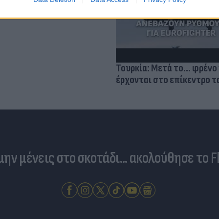
σμού μας
Τουρκία: Μετά το... φρένο 
έρχονται στο επίκεντρο τα
 μην μένεις στο σκοτάδι... ακολούθησε το F