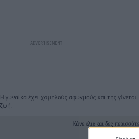
Η γυναίκα έχει χαμηλούς σφυγμούς και της γίνετα
ζωή.
Κάνε κλικ και δες περισσότ