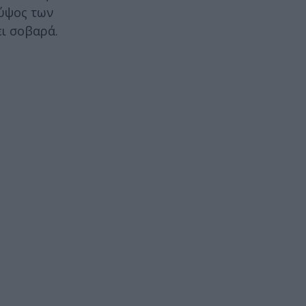
 ύψος των
ει σοβαρά.