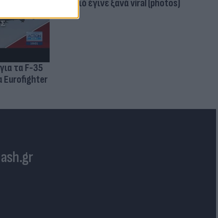
μαγιό έγινε ξανά viral (photos)
για τα F-35
 Eurofighter
lash.gr