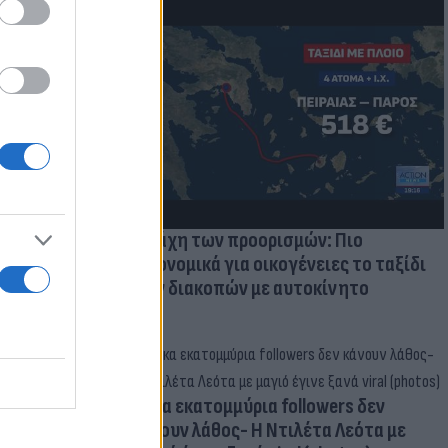
μμονή με το
 πρόβλημα
Η μάχη των προορισμών: Πιο
οικονομικά για οικογένειες το ταξίδι
των διακοπών με αυτοκίνητο
Δέκα εκατομμύρια followers δεν
κάνουν λάθος- Η Ντιλέτα Λεότα με