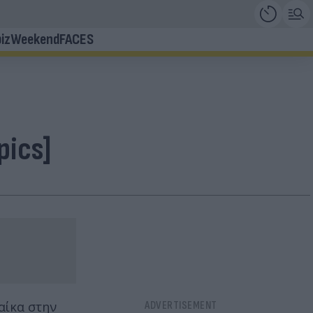
iz
Weekend
FACES
ics]
αίκα στην