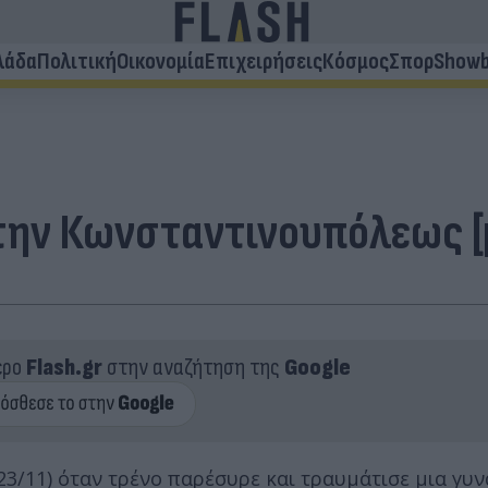
λάδα
Πολιτική
Οικονομία
Επιχειρήσεις
Κόσμος
Σπορ
Showb
την Κωνσταντινουπόλεως [p
ερο
Flash.gr
στην αναζήτηση της
Google
3/11) όταν τρένο παρέσυρε και τραυμάτισε μια γυν