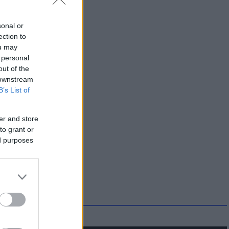
sonal or
ection to
ou may
 personal
out of the
 downstream
B’s List of
er and store
to grant or
ed purposes