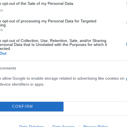
o opt-out of the Sale of my Personal Data.
In
Skin dysmorphia: Όταν η ε
to opt-out of processing my Personal Data for Targeted
«τέλειο» δέρμα αποτελεί
ός στην παρουσίαση του
ing.
ψυχικής υγείας
In
άδες κόσμου στο γήπεδο
σπόρ (video)
o opt-out of Collection, Use, Retention, Sale, and/or Sharing
ersonal Data that Is Unrelated with the Purposes for which it
lected.
Out
consents
o allow Google to enable storage related to advertising like cookies on
evice identifiers in apps.
CONFIRM
ίρνουμε το χαμένο βάρος;
βιολογικού
Data Deletion
Data Access
Privacy Policy