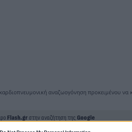
ι καρδιοπνευμονική αναζωογόνηση προκειμένου να 
ερο
Flash.gr
στην αναζήτηση της
Google