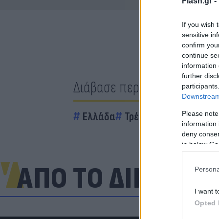
Flash.gr -
If you wish 
sensitive in
confirm you
continue se
information 
further disc
Διάβασε περισσότερα
participants
Downstream 
Please note
Ελλάδα
Τρένο
information 
deny consent
in below Go
ΑΠΟ ΤΟ ΔΙΚΤΥΟ
Persona
I want t
Opted 