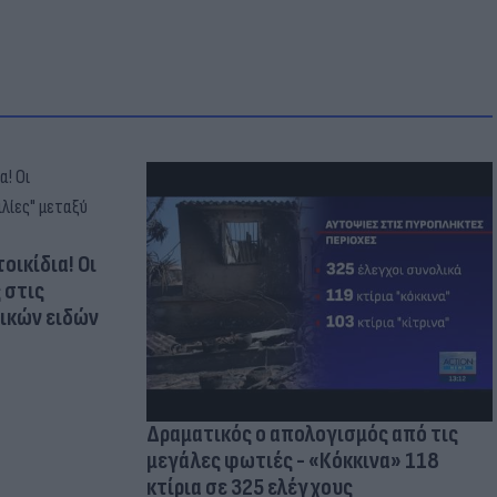
οικίδια! Οι
 στις
τικών ειδών
Δραματικός ο απολογισμός από τις
μεγάλες φωτιές - «Κόκκινα» 118
κτίρια σε 325 ελέγχους