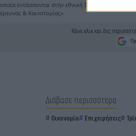
οποία εντάσσονται στην εθνική Στρατηγική Έξυπνης
έρευνας & Καινοτομίας».
Κάνε κλικ και δες περισσότ
Διάβασε περισσότερα
Οικονομία
Επιχειρήσεις
Τρί