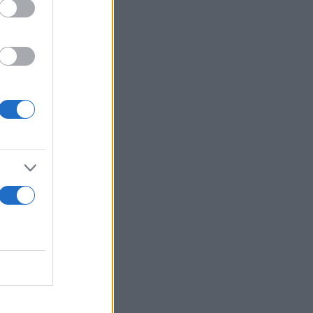
ν, στην οδό
 της Δομής.
 της ΚΕΔΕ
 της
κατάλληλες
ον λόγο ο
προχωρήσαμε
χειρηματικές
εχνολογικών
ν
εξάλλου
ς γενιάς, τα