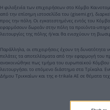
Η φιλοξενία των επιχειρήσεων στο Κόμβο Καινοτομ
από την επίσημη ιστοσελίδα του (gisemi.gr), διαρκ
προς την πόλη. Οι εγκατεστημένες εντός του Κόμβ
εφαρμόσουν δωρεάν στην πόλη τα προϊόντα-υπηρεσί
λειτουργίες της πόλης ή/και θα ενισχύουν τη βιωσι
Παράλληλα, οι επιχειρήσεις έχουν τη δυνατότητα 
πελάτες τα αποτελέσματα από την εφαρμογή του π
ανακοινώθηκε πως τμήμα του ευρωπαϊκού Κόμβου Ψη
λειτουργήσει το επόμενο διάστημα στα Τρίκαλα. Ε
Δήμου Τρικκαίων και της e-trikala ΑΕ σε θέματα τ