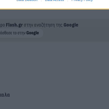
 Εξειδίκευσης και εποπτεύονται από την Γενική Γρ
ερο
Flash.gr
στην αναζήτηση της
Google
καλα