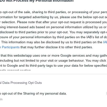
Do Not Process My Personal Information
to opt-out of the sale, sharing to third parties, or processing of your per
formation for targeted advertising by us, please use the below opt-out s
r selection. Please note that after your opt-out request is processed y
eing interest-based ads based on personal information utilized by us or
disclosed to third parties prior to your opt-out. You may separately opt-
losure of your personal information by third parties on the IAB’s list of
. This information may also be disclosed by us to third parties on the
IA
Participants
that may further disclose it to other third parties.
ρηματικός - Gisemi HUB του Δήμου Τρικκαίων, είνα
 that this website/app uses one or more Google services and may gath
ps επιχειρήσεις που εντάσσονται στον κόμβο Heal
including but not limited to your visit or usage behaviour. You may click 
θίστανται στα Τρίκαλα και τα μέλη τους θα εργάζον
 to Google and its third-party tags to use your data for below specifi
th Hub για την υγεία, στην πόλη του Ασκληπιού. Έτ
ogle consent section.
ξη καινοτόμων προγραμμάτων σε ζητήματα υγείας. 
ηφιακής Καινοτομίας για τον Ψηφιακό Μετασχηματι
l Data Processing Opt Outs
εχνητής Νοημοσύνης. Η Ευρωπαϊκή Επιτροπή ενέκρ
o opt-out of the Sharing of my personal data.
 Κόμβων Ψηφιακής Καινοτομίας (European Digital 
In