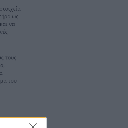
στοιχεία
κτήρα ως
και να
νές
ύς τους
α,
α
ωμα του