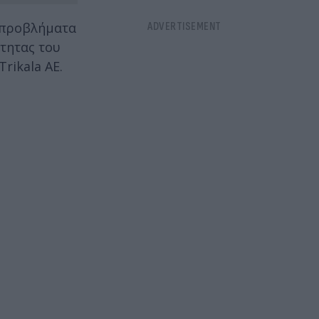
α προβλήματα
ότητας του
rikala AE.