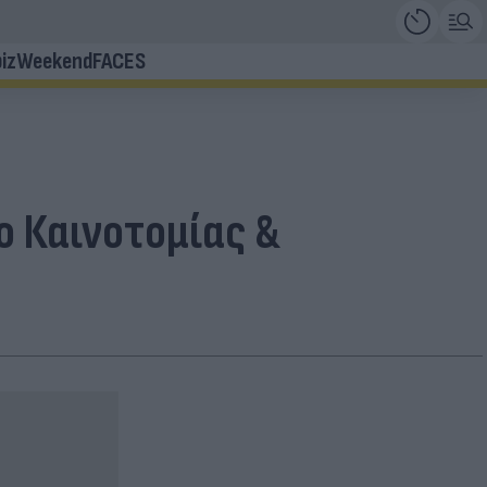
iz
Weekend
FACES
ο Καινοτομίας &