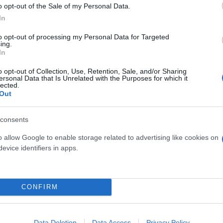
o opt-out of the Sale of my Personal Data.
In
άζεται σε ακίνητο ιδιοκτησίας του Δήμου Τρικκαίω
ίων «e-Trikala A.E.», έχει την ευθύνη λειτουργίας
to opt-out of processing my Personal Data for Targeted
ing.
In
ρείο Ειδήσεων ο δήμαρχος Τρικκαίων και πρόεδρος
o opt-out of Collection, Use, Retention, Sale, and/or Sharing
οι πόλεις να μην παρακολουθούν απλά τις εξελίξεις
ersonal Data that Is Unrelated with the Purposes for which it
lected.
ο στη διαμόρφωσή τους, δημιουργώντας παράλληλα 
Out
υς ιδέες ομάδες νέων ανθρώπων. Γι' αυτό ακριβώς τ
ασία με την Αναπτυξιακή του Δήμου e-Trikala AE, 
consents
θρώπων που θέλουν να αναπτύξουν καινοτόμες επι
o allow Google to enable storage related to advertising like cookies on
ην τοπική μας οικονομία».
evice identifiers in apps.
ης των Τρικάλων, ως πόλη φιλική στη δοκιμή νέων τ
CONFIRM
α προβλήματα των σύγχρονων πόλεων, αποτελεί ένα
ήμονες κι ερευνητές. Προς την κατεύθυνση αυτή, 
ήτων στους τομείς της ενέργειας και των δικτύων 5η
Data Deletion
Data Access
Privacy Policy