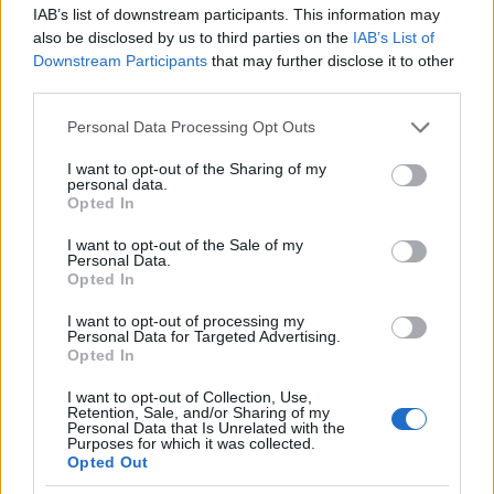
IAB’s list of downstream participants. This information may
also be disclosed by us to third parties on the
IAB’s List of
Downstream Participants
that may further disclose it to other
third parties.
Ο Zamioculcas zamiifolia έχει μικρά αλλά φαρδιά,
Please note that this website/app uses one or more Google
Personal Data Processing Opt Outs
σκούρα πράσινα, γυαλιστερά φύλλα με λεπτούς
services and may gather and store information including but
not limited to your visit or usage behaviour. You may click to
I want to opt-out of the Sharing of my
μίσχους.
personal data.
grant or deny consent to Google and its third-party tags to
Opted In
use your data for below specified purposes in below Google
Επίσης έχει ιδιότητες καθαρισμού του αέρα,
consent section.
I want to opt-out of the Sale of my
Personal Data.
αφαιρώντας τις πτητικές οργανικές ενώσεις
Opted In
βενζόλιο, τολουόλιο, αιθυλοβενζόλιο και ξυλόλιο.
I want to opt-out of processing my
Personal Data for Targeted Advertising.
Opted In
Το φυτό αυτό φιλτράρει τις τοξίνες και
προσφέρει καθαρό αέρα στο χώρο σας, την ίδια
I want to opt-out of Collection, Use,
Retention, Sale, and/or Sharing of my
ώρα όμως είναι ήπια τοξικό εάν καταποθεί
Personal Data that Is Unrelated with the
Purposes for which it was collected.
Opted Out