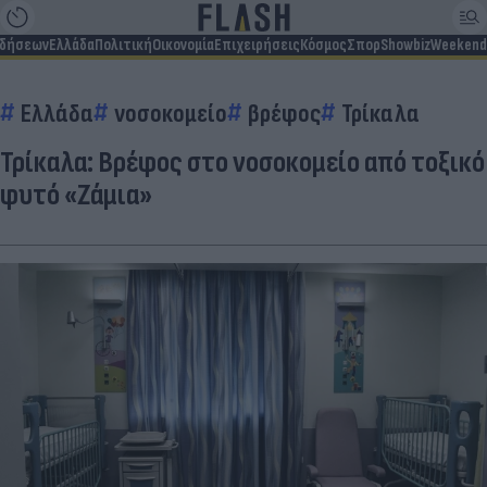
ιδήσεων
Ελλάδα
Πολιτική
Οικονομία
Επιχειρήσεις
Κόσμος
Σπορ
Showbiz
Weekend
Ελλάδα
νοσοκομείο
βρέφος
Τρίκαλα
Τρίκαλα: Βρέφος στο νοσοκομείο από τοξικό
φυτό «Ζάμια»