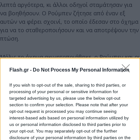
λεπτά αργότερα, κι άλλοι οδηγοί σταμάτησαν για
να βοηθήσουν. Ο Ρούμπεν ζήτησε από έναν εξ
αυτών να φέρει σχοινί, το οποίο έδεσαν στο όχημα
για να το σταθεροποιήσουν και να αποτρέψουν την
πτώση.
Μόλις το όχημα ακινητοποιήθηκε, ο Ρούμπεν και οι
υπόλοιποι καλοί Σαμαρείτες ξεκίνησαν την
Flash.gr -
Do Not Process My Personal Information
επιχείρηση απεγκλωβισμού, βγάζοντας με
προσοχή πρώτα τον οδηγό και στη συνέχεια τον
If you wish to opt-out of the sale, sharing to third parties, or
συνοδηγό.
processing of your personal or sensitive information for
targeted advertising by us, please use the below opt-out
section to confirm your selection. Please note that after your
opt-out request is processed you may continue seeing
interest-based ads based on personal information utilized by
us or personal information disclosed to third parties prior to
your opt-out. You may separately opt-out of the further
disclosure of your personal information by third parties on the