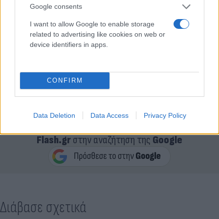
Google consents
I want to allow Google to enable storage
related to advertising like cookies on web or
Η Γιβέτ κάλεσε αμέσως την άμεση δράση, με τα
device identifiers in apps.
σωστικά συνεργεία να φτάνουν στο σημείο περίπου
15 με 20 λεπτά αργότερα. Οι δύο επιβαίνοντες
διασώθηκαν σώοι, ενώ δεν αναφέρθηκαν
CONFIRM
τραυματισμοί.
Data Deletion
Data Access
Privacy Policy
Κάνε κλικ και δες περισσότερο
Flash.gr
στην αναζήτηση της
Google
Διάβασε σχετικά