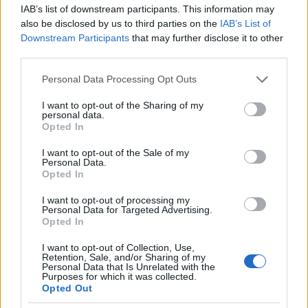
IAB’s list of downstream participants. This information may
also be disclosed by us to third parties on the
IAB’s List of
Downstream Participants
that may further disclose it to other
third parties.
Please note that this website/app uses one or more Google
Personal Data Processing Opt Outs
services and may gather and store information including but
not limited to your visit or usage behaviour. You may click to
I want to opt-out of the Sharing of my
personal data.
grant or deny consent to Google and its third-party tags to
Opted In
use your data for below specified purposes in below Google
consent section.
I want to opt-out of the Sale of my
Personal Data.
Opted In
I want to opt-out of processing my
Personal Data for Targeted Advertising.
Opted In
I want to opt-out of Collection, Use,
Retention, Sale, and/or Sharing of my
Personal Data that Is Unrelated with the
Purposes for which it was collected.
Opted Out