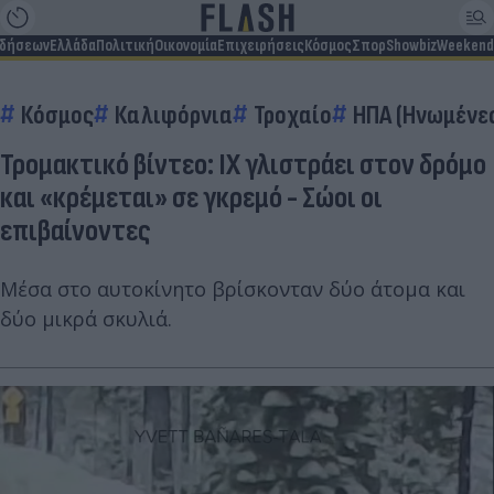
ιδήσεων
Ελλάδα
Πολιτική
Οικονομία
Επιχειρήσεις
Κόσμος
Σπορ
Showbiz
Weekend
Κόσμος
Καλιφόρνια
Τροχαίο
ΗΠΑ (Ηνωμένες
Τρομακτικό βίντεο: ΙΧ γλιστράει στον δρόμο
και «κρέμεται» σε γκρεμό - Σώοι οι
επιβαίνοντες
Μέσα στο αυτοκίνητο βρίσκονταν δύο άτομα και
δύο μικρά σκυλιά.