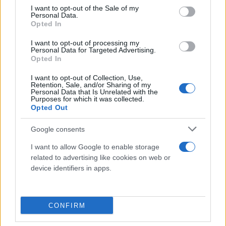
consent section.
I want to opt-out of the Sale of my
Personal Data.
Opted In
I want to opt-out of processing my
Personal Data for Targeted Advertising.
Opted In
I want to opt-out of Collection, Use,
Retention, Sale, and/or Sharing of my
Personal Data that Is Unrelated with the
Purposes for which it was collected.
Opted Out
Google consents
I want to allow Google to enable storage
related to advertising like cookies on web or
device identifiers in apps.
NEW: Man wearing a Detroit Lions jersey detained
after allegedly crashing a Mercedes into the
CONFIRM
McNamara Terminal at the Detroit Metro Airport.