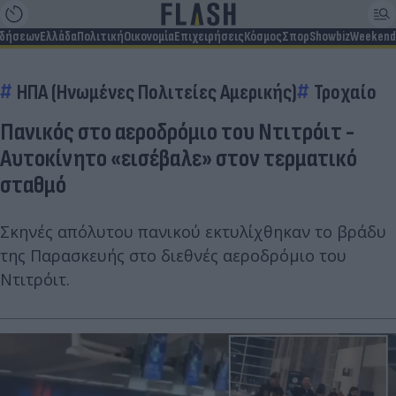
ιδήσεων
Ελλάδα
Πολιτική
Οικονομία
Επιχειρήσεις
Κόσμος
Σπορ
Showbiz
Weekend
ΗΠΑ (Ηνωμένες Πολιτείες Αμερικής)
Τροχαίο
Πανικός στο αεροδρόμιο του Ντιτρόιτ -
Αυτοκίνητο «εισέβαλε» στον τερματικό
σταθμό
Σκηνές απόλυτου πανικού εκτυλίχθηκαν το βράδυ
της Παρασκευής στο διεθνές αεροδρόμιο του
Ντιτρόιτ.