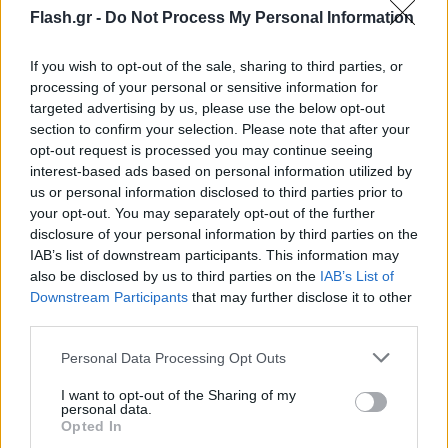
αστραπιαία. Από τη σύγκρουση τραυματίστηκαν
Flash.gr -
Do Not Process My Personal Information
ελαφρά έξι άτομα, στα οποία παρασχέθηκαν οι
πρώτες βοήθειες επί τόπου από τα σωστικά
If you wish to opt-out of the sale, sharing to third parties, or
processing of your personal or sensitive information for
συνεργεία. Ο οδηγός του οχήματος τέθηκε αμέσως
targeted advertising by us, please use the below opt-out
υπό κράτηση.
section to confirm your selection. Please note that after your
opt-out request is processed you may continue seeing
interest-based ads based on personal information utilized by
us or personal information disclosed to third parties prior to
your opt-out. You may separately opt-out of the further
disclosure of your personal information by third parties on the
IAB’s list of downstream participants. This information may
also be disclosed by us to third parties on the
IAB’s List of
Downstream Participants
that may further disclose it to other
third parties.
Please note that this website/app uses one or more Google
Personal Data Processing Opt Outs
services and may gather and store information including but
not limited to your visit or usage behaviour. You may click to
I want to opt-out of the Sharing of my
personal data.
grant or deny consent to Google and its third-party tags to
Opted In
use your data for below specified purposes in below Google