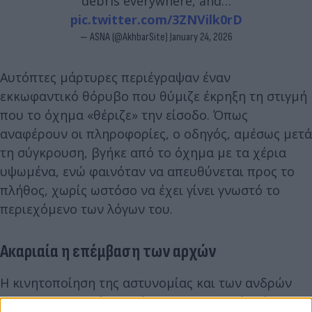
debris everywhere, and…
pic.twitter.com/3ZNVilk0rD
— ASNA (@AkhbarSite)
January 24, 2026
Αυτόπτες μάρτυρες περιέγραψαν έναν
εκκωφαντικό θόρυβο που θύμιζε έκρηξη τη στιγμή
που το όχημα «θέριζε» την είσοδο. Όπως
αναφέρουν οι πληροφορίες, ο οδηγός, αμέσως μετά
τη σύγκρουση, βγήκε από το όχημα με τα χέρια
υψωμένα, ενώ φαινόταν να απευθύνεται προς το
πλήθος, χωρίς ωστόσο να έχει γίνει γνωστό το
περιεχόμενο των λόγων του.
Ακαριαία η επέμβαση των αρχών
Η κινητοποίηση της αστυνομίας και των ανδρών
της TSA (Υπηρεσία Ασφάλειας Μεταφορών) ήταν