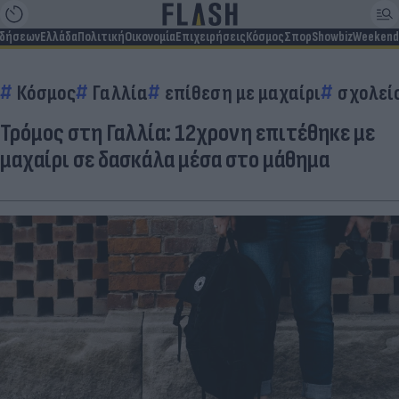
ιδήσεων
Ελλάδα
Πολιτική
Οικονομία
Επιχειρήσεις
Κόσμος
Σπορ
Showbiz
Weekend
Κόσμος
Γαλλία
επίθεση με μαχαίρι
σχολεί
Τρόμος στη Γαλλία: 12χρονη επιτέθηκε με
μαχαίρι σε δασκάλα μέσα στο μάθημα