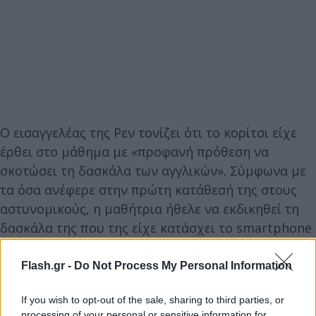
Ο εισαγγελέας της Ρεν τονίζει ότι το κορίτσι είχε
έρθει στο μάθημα με «προφανή πρόθεση να
σκοτώσει τη δασκάλα των αγγλικών». Σύμφωνα με
τα όσα ανέφερε στην πρώτη κατάθεσή της στους
αστυνομικούς, η μαθήτρια ήθελε να εκδικηθεί τη
δασκάλα της που της είχε κατάσχει το smartphone
κατά τη διάρκεια του μαθήματος.
Flash.gr -
Do Not Process My Personal Information
«Έχει γίνει ήδη μια φορά στο Αράς, θα κάνω το ίδιο.
If you wish to opt-out of the sale, sharing to third parties, or
Θέλω να σκοτώσω κάποιον» φαίνεται να δήλωσε η
processing of your personal or sensitive information for