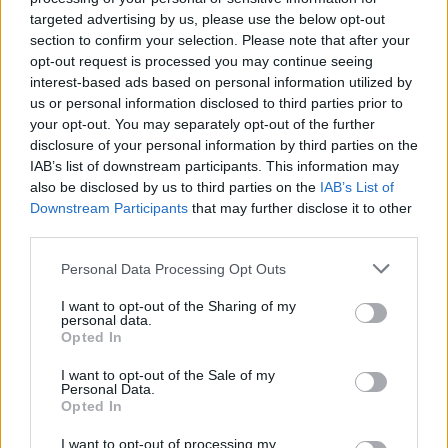
ανήλικη στους αστυνομικούς.
targeted advertising by us, please use the below opt-out
section to confirm your selection. Please note that after your
opt-out request is processed you may continue seeing
🇫🇷 FLASH - La collégienne de 12 ans, qui a brandi
interest-based ads based on personal information utilized by
un couteau de 17 cm aujourd’hui en classe dans un
us or personal information disclosed to third parties prior to
collège de Rennes, a déclaré vouloir "tuer
your opt-out. You may separately opt-out of the further
disclosure of your personal information by third parties on the
quelqu'un", en ajoutant : "Ça s'est passé à Arras, et
IAB’s list of downstream participants. This information may
je vais faire pareil." (procureur)
also be disclosed by us to third parties on the
IAB’s List of
pic.twitter.com/O5HOZRZ1Bq
Downstream Participants
that may further disclose it to other
third parties.
— AlertesInfos (@AlertesInfos)
December 13, 2023
Please note that this website/app uses one or more Google
Personal Data Processing Opt Outs
services and may gather and store information including but
Καμία ένδειξη ριζοσπαστικοποίησης
not limited to your visit or usage behaviour. You may click to
I want to opt-out of the Sharing of my
personal data.
grant or deny consent to Google and its third-party tags to
Λίγους μήνες μετά τον θάνατο του δασκάλου
Opted In
use your data for below specified purposes in below Google
Dominique Bernard, ο οποίος δολοφονήθηκε από
consent section.
I want to opt-out of the Sale of my
έναν άνδρα που κατηγορήθηκε για ισλαμιστική
Personal Data.
Opted In
ριζοσπαστικοποίηση, δεν έχει προκύψει ακόμη
κανένα στοιχείο ριζοσπαστικοποίησης ή
I want to opt-out of processing my