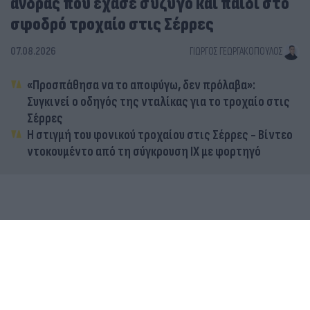
άνδρας που έχασε σύζυγο και παιδί στο
σφοδρό τροχαίο στις Σέρρες
07.08.2026
ΓΙΏΡΓΟΣ ΓΕΩΡΓΑΚΌΠΟΥΛΟΣ
«Προσπάθησα να το αποφύγω, δεν πρόλαβα»:
Συγκινεί ο οδηγός της νταλίκας για το τροχαίο στις
Σέρρες
Η στιγμή του φονικού τροχαίου στις Σέρρες - Βίντεο
ντοκουμέντο από τη σύγκρουση ΙΧ με φορτηγό