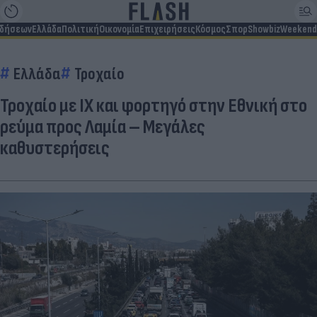
ιδήσεων
Ελλάδα
Πολιτική
Οικονομία
Επιχειρήσεις
Κόσμος
Σπορ
Showbiz
Weekend
Ελλάδα
Τροχαίο
Τροχαίο με ΙΧ και φορτηγό στην Εθνική στο
ρεύμα προς Λαμία – Μεγάλες
καθυστερήσεις