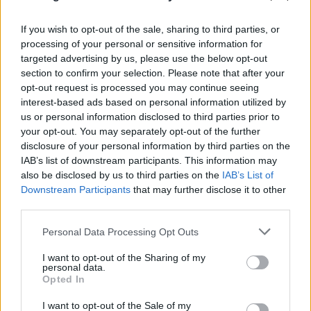
If you wish to opt-out of the sale, sharing to third parties, or
processing of your personal or sensitive information for
targeted advertising by us, please use the below opt-out
section to confirm your selection. Please note that after your
opt-out request is processed you may continue seeing
interest-based ads based on personal information utilized by
us or personal information disclosed to third parties prior to
your opt-out. You may separately opt-out of the further
Πραγματογνώμονας για το τροχαίο στις
disclosure of your personal information by third parties on the
Σέρρες: «Κάτι απέσπασε την προσοχή του
IAB’s list of downstream participants. This information may
also be disclosed by us to third parties on the
IAB’s List of
οδηγού»
Downstream Participants
that may further disclose it to other
third parties.
07.08.2026
Please note that this website/app uses one or more Google
Personal Data Processing Opt Outs
services and may gather and store information including but
not limited to your visit or usage behaviour. You may click to
I want to opt-out of the Sharing of my
personal data.
grant or deny consent to Google and its third-party tags to
Opted In
use your data for below specified purposes in below Google
consent section.
I want to opt-out of the Sale of my