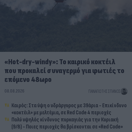
«Hot-dry-windy»: Το καιρικό κοκτέιλ
που προκαλεί συναγερμό για φωτιές το
επόμενο 48ωρο
08.08.2026
ΠΑΝΑΓΙΏΤΗΣ ΣΠΑΝΌΣ
Καιρός: Στα ύψη ο υδράργυρος με 39άρια - Επικίνδυνο
«κοκτέιλ» με μελτέμια, σε Red Code 4 περιοχές
Πολύ υψηλός κίνδυνος πυρκαγιάς για την Κυριακή
(9/8) - Ποιες περιοχές θα βρίσκονται σε «Red Code»