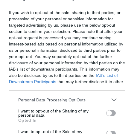
If you wish to opt-out of the sale, sharing to third parties, or
processing of your personal or sensitive information for
targeted advertising by us, please use the below opt-out
section to confirm your selection. Please note that after your
opt-out request is processed you may continue seeing
interest-based ads based on personal information utilized by
us or personal information disclosed to third parties prior to
your opt-out. You may separately opt-out of the further
disclosure of your personal information by third parties on the
Σε επιφυλακή ο κρατικός μηχανισμός για
IAB’s list of downstream participants. This information may
νέο κύμα ισχυρών ανέμων - Συνεδρίασε η
also be disclosed by us to third parties on the
IAB’s List of
Downstream Participants
that may further disclose it to other
Επιτροπή Κινδύνου
third parties.
08.08.2026
Please note that this website/app uses one or more Google
Personal Data Processing Opt Outs
services and may gather and store information including but
not limited to your visit or usage behaviour. You may click to
I want to opt-out of the Sharing of my
personal data.
grant or deny consent to Google and its third-party tags to
Opted In
use your data for below specified purposes in below Google
consent section.
I want to opt-out of the Sale of my