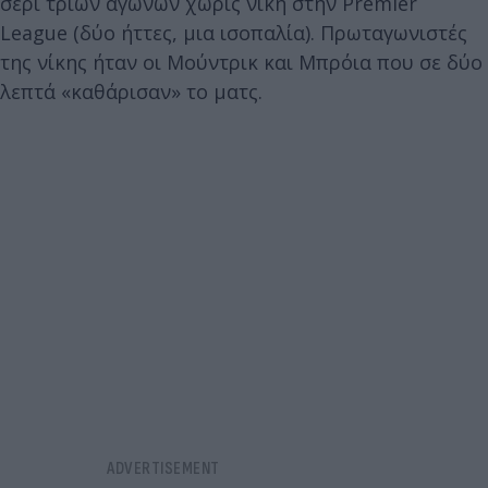
σερί τριών αγώνων χωρίς νίκη στην Premier
League (δύο ήττες, μια ισοπαλία). Πρωταγωνιστές
της νίκης ήταν οι Μούντρικ και Μπρόια που σε δύο
λεπτά «καθάρισαν» το ματς.