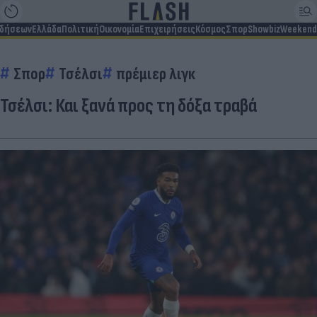
ιδήσεων
Ελλάδα
Πολιτική
Οικονομία
Επιχειρήσεις
Κόσμος
Σπορ
Showbiz
Weekend
Σπορ
Τσέλσι
πρέμιερ λιγκ
Τσέλσι: Και ξανά προς τη δόξα τραβά