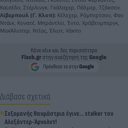
Καϊσέδο, Στέρλινγκ, Γκάλαχερ, Πάλμερ, Τζάκσον.
Λίβερπουλ (Γ. Κλοπ):
Κέλεχερ, Ρόμπερτσον, Φαν
Ντάικ, Κονατέ, Μπράντλεϊ, Έντο, Χράβενμπεργκ,
ΜακΆλιστερ, Ντίας, Έλιοτ, Χάκπο
Κάνε κλικ και δες περισσότερο
Flash.gr
στην αναζήτηση της
Google
Διάβασε σχετικά
Σεξομανής θαυμάστρια έγινε... stalker του
Αλεξάντερ-Άρνολντ!