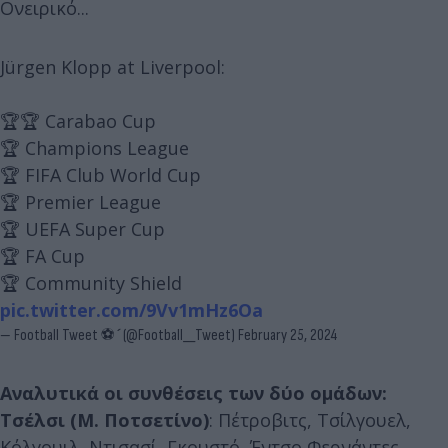
Ονειρικό...
Jürgen Klopp at Liverpool:
🏆🏆 Carabao Cup
🏆 Champions League
🏆 FIFA Club World Cup
🏆 Premier League
🏆 UEFA Super Cup
🏆 FA Cup
🏆 Community Shield
pic.twitter.com/9Vv1mHz6Oa
— Football Tweet ⚽ (@Football__Tweet)
February 25, 2024
Αναλυτικά οι συνθέσεις των δύο ομάδων:
Τσέλσι (Μ. Ποτσετίνο)
: Πέτροβιτς, Τσίλγουελ,
Κόλγουιλ, Ντισασί, Γκουστό, Έντσο Φερνάντες,