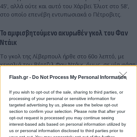
45', αλλά ούτε και αυτό του Χάρβεϊ Έλιοτ στο 58',
στο οποίο επενέβη εντυπωσιακά ο Πέτροβιτς.
Το αμφισβητούμενο ακυρωθέν γκολ του Φαν
Ντάικ
Το γκολ της Λίβερπουλ ήρθε στο 60ο λεπτό, με
κεφαλιά του Βέρτζιλ Φαν Ντάικ, όμως, σε μία φάση
που θα ξεσηκώσει «θύελλα» συζητήσεων, το τέρμα
Flash.gr -
Do Not Process My Personal Information
ακυρώθηκε καθώς ο Γουατάρο Έντο ήταν οφσάιντ
στην αρχή της φάσης. Ο Ιάπωνας κρίθηκε από τον
If you wish to opt-out of the sale, sharing to third parties, or
VAR πως παρεμπόδιζε τον Λέβι Κόλγουιλ.
processing of your personal or sensitive information for
targeted advertising by us, please use the below opt-out
section to confirm your selection. Please note that after your
Η Λίβερπουλ στο τέλος τα... έφτησε και η Τσέλσι
opt-out request is processed you may continue seeing
έχασε τη μία ευκαιρία μετά την άλλη. Ο Κόνορ
interest-based ads based on personal information utilized by
us or personal information disclosed to third parties prior to
Γκάλαχερ σημάδεψε το δοκάρι στο 76', ενώ ο
your opt-out. You may separately opt-out of the further