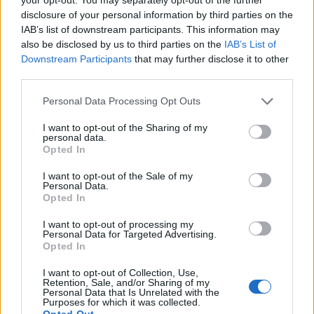
Κέλεχερ στο 85' τον νίκησε εντυπωσιακά σε τετ-α-
disclosure of your personal information by third parties on the
τετ. Ο Ιρλανδός πορτιέρε έκανε άλλη μία σπουδαία
IAB’s list of downstream participants. This information may
επέμβαση στο 90+2', με το πόδι σε κοντινό πλασέ
also be disclosed by us to third parties on the
IAB’s List of
Downstream Participants
that may further disclose it to other
του Πάλμερ.
third parties.
Please note that this website/app uses one or more Google
Personal Data Processing Opt Outs
services and may gather and store information including but
not limited to your visit or usage behaviour. You may click to
I want to opt-out of the Sharing of my
personal data.
grant or deny consent to Google and its third-party tags to
Opted In
use your data for below specified purposes in below Google
consent section.
I want to opt-out of the Sale of my
Personal Data.
Opted In
I want to opt-out of processing my
Personal Data for Targeted Advertising.
Opted In
I want to opt-out of Collection, Use,
Retention, Sale, and/or Sharing of my
Personal Data that Is Unrelated with the
Purposes for which it was collected.
Opted Out