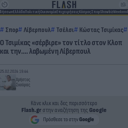
ιδήσεων
Ελλάδα
Πολιτική
Οικονομία
Επιχειρήσεις
Κόσμος
Σπορ
Showbiz
Weekend
Σπορ
Λίβερπουλ
Τσέλσι
Κώστας Τσιμίκας
Ο Τσιμίκας «σέρβιρε» τον τίτλο στον Κλοπ
και την.... λαβωμένη Λίβερπουλ
25.02.2024 19:44
Χρήστος
Σκούρας
Κάνε κλικ και δες περισσότερο
Flash.gr
στην αναζήτηση της
Google