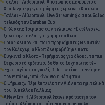
Τσέλσι - Λίβερπουλ: Αποχώρησε με φορείο ο
Χράβενμπεργκ, ατιμώρητος έμεινε ο Καϊσέδο
Τσέλσι - Λίβερπουλ: Live Streaming ο σπουδαίος
τελικός του Carabao Cup
Ο Κώστας Τσιμίκας των τελικών: «Εκτέλεσε»...
ξανά την Τσέλσι για χάρη του Κλοπ
Ποιος Άλισον και ποια προβλήματα; Με αυτόν
τον Κέλεχερ, ο Κλοπ δεν φοβήθηκε ποτέ
Συγκινεί ο Κλοπ: «Περήφανος για όλους, το πιο
ξεχωριστό τρόπαιο, δε θα το ξεχάσω ποτέ»
Έχει ραγίσει το γυαλί; Ο Ποτσετίνο... αγνόησε
τον Μπόελι, υπό κίνδυνο η θέση του
Ο «ήρωας» Πέρι έστειλε την Λιόν στα ημιτελικά
του Κυπέλλου Γαλλίας
A New Era: Η Λίβερπουλ έκανε πρόταση στον
Τσάμπι Αλόνσο και πάει για «comeback»