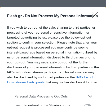
Flash.gr -
Do Not Process My Personal Information
If you wish to opt-out of the sale, sharing to third parties, or
processing of your personal or sensitive information for
targeted advertising by us, please use the below opt-out
section to confirm your selection. Please note that after your
opt-out request is processed you may continue seeing
interest-based ads based on personal information utilized by
us or personal information disclosed to third parties prior to
your opt-out. You may separately opt-out of the further
disclosure of your personal information by third parties on the
IAB’s list of downstream participants. This information may
also be disclosed by us to third parties on the
IAB’s List of
Downstream Participants
that may further disclose it to other
Η ανάρτηση του Αλέξη Τσίπρα
third parties.
«Ο ισραηλινός στρατός κατέλαβε χθες το σπίτι του
Please note that this website/app uses one or more Google
Personal Data Processing Opt Outs
services and may gather and store information including but
παλαιστίνιου, βραβευμένου με Όσκαρ σκηνοθέτη
not limited to your visit or usage behaviour. You may click to
I want to opt-out of the Sharing of my