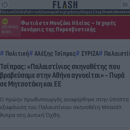
ιδήσεων
Ελλάδα
Πολιτική
Οικονομία
Επιχειρήσεις
Κόσμος
Σπορ
Showbiz
Weekend
Φωτιά στο Μουζάκι Ηλείας – Ισχυρές
BREAKING
δυνάμεις της Πυροσβεστικής
NEWS
Πολιτική
Αλέξης Τσίπρας
ΣΥΡΙΖΑ
Παλαιστί
Τσίπρας: «Παλαιστίνιος σκηνοθέτης που
βραβεύσαμε στην Αθήνα αγνοείται» - Πυρά
σε Μητσοτάκη και ΕΕ
Ο πρώην πρωθυπουργός αναφέρθηκε στην ύποπτη
εξαφάνιση του Παλαιστίνιου σκηνοθέτη Μπασέλ
Άντρα στη Δυτική Όχθη.