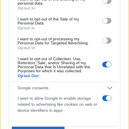
Μπασέλ Άντρα, στον οποίο τον περασμένο Ιούνιο
personal data.
grant or deny consent to Google and its third-party tags to
Opted In
στην Αθήνα απονείμαμε το Βραβείο Ειρήνης των
use your data for below specified purposes in below Google
consent section.
Πρεσπών, για το ντοκιμαντέρ ‘No Other Land’, μαζί
I want to opt-out of the Sale of my
Personal Data.
με τον ισραηλινό σκηνοθέτη, Γιουβάλ Αμπραχάμ.
Opted In
I want to opt-out of processing my
Είχε προηγηθεί, σύμφωνα με δημοσιεύματα, ο
Personal Data for Targeted Advertising.
Opted In
ξυλοδαρμός του αδελφού και του ξαδέλφου του,
από ομάδες Ισραηλινών εποίκων που επιτέθηκαν
I want to opt-out of Collection, Use,
Retention, Sale, and/or Sharing of my
στο χωριό του, Αλ Τουβάνι, στη νότια κατεχόμενη
Personal Data that Is Unrelated with the
Purposes for which it was collected.
Δυτική Όχθη.
Opted Out
Google consents
Μέχρι στιγμής, ο Μπασέλ Άντρα αγνοείται.
I want to allow Google to enable storage
related to advertising like cookies on web or
device identifiers in apps.