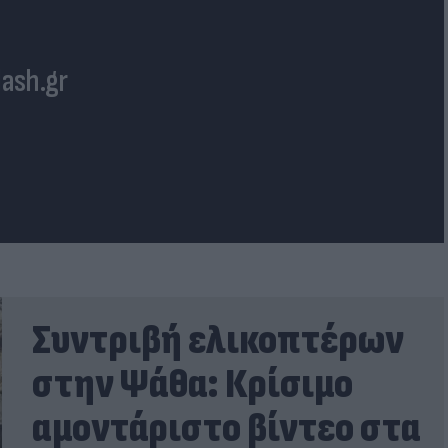
lash.gr
Συντριβή ελικοπτέρων
στην Ψάθα: Κρίσιμο
αμοντάριστο βίντεο στα