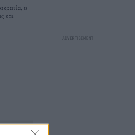
οκρατία, ο
ς και