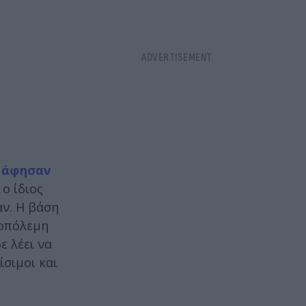
υ άφησαν
, ο ίδιος
αν. Η βάση
μοπόλεμη
ε λέει να
ίσιμοι και