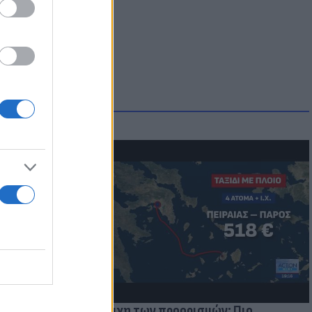
μμονή με το
 πρόβλημα
Η μάχη των προορισμών: Πιο