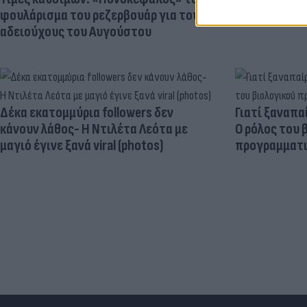
φουλάρισμα του ρεζερβουάρ για τους
αδειούχους του Αυγούστου
Δέκα εκατομμύρια followers δεν
Γιατί ξαναπα
κάνουν λάθος- Η Ντιλέτα Λεότα με
Ο ρόλος του 
μαγιό έγινε ξανά viral (photos)
προγραμματι