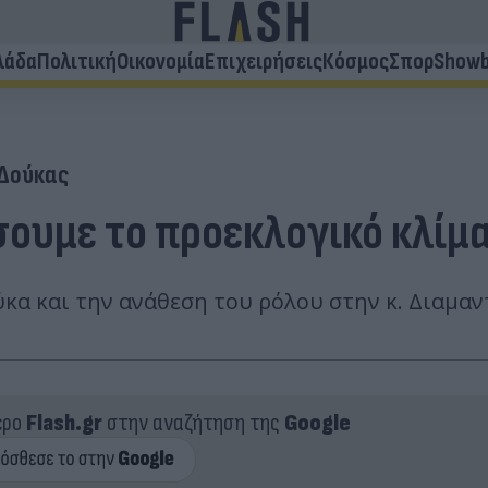
λάδα
Πολιτική
Οικονομία
Επιχειρήσεις
Κόσμος
Σπορ
Showb
 Δούκας
σουμε το προεκλογικό κλίμα
ύκα και την ανάθεση του ρόλου στην κ. Διαμα
ερο
Flash.gr
στην αναζήτηση της
Google