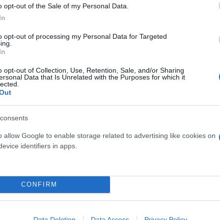
o opt-out of the Sale of my Personal Data.
In
to opt-out of processing my Personal Data for Targeted
ing.
In
o opt-out of Collection, Use, Retention, Sale, and/or Sharing
ersonal Data that Is Unrelated with the Purposes for which it
lected.
Out
consents
osition για Κωνσταντέλια
Skin dysmorphia: Όταν η ε
o allow Google to enable storage related to advertising like cookies on
τ»
«τέλειο» δέρμα αποτελεί
evice identifiers in apps.
ψυχικής υγείας
CONFIRM
Data Deletion
Data Access
Privacy Policy