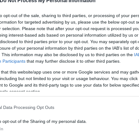
Do Not Process My Personal Information
to opt-out of the sale, sharing to third parties, or processing of your per
formation for targeted advertising by us, please use the below opt-out s
r selection. Please note that after your opt-out request is processed y
eing interest-based ads based on personal information utilized by us or
disclosed to third parties prior to your opt-out. You may separately opt-
losure of your personal information by third parties on the IAB’s list of
. This information may also be disclosed by us to third parties on the
IA
Participants
that may further disclose it to other third parties.
 ισορροπίας μεταξύ του ψύχραιμου Ανδρουλάκη κα
 that this website/app uses one or more Google services and may gath
including but not limited to your visit or usage behaviour. You may click 
 to Google and its third-party tags to use your data for below specifi
ό τον Δούκα για τις αλλαγές Ανδρουλάκη - Η απάντ
ogle consent section.
l Data Processing Opt Outs
o opt-out of the Sharing of my personal data.
In
ουλάκης
Χάρης Δούκας