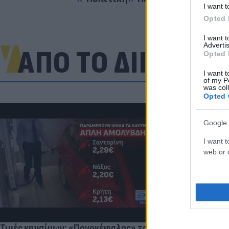
I want t
Opted 
I want 
Advertis
ΑΠΟ ΤΟ ΔΙΚΤΥΟ
Opted 
I want t
of my P
was col
Opted 
Google 
«Στην pole p
I want t
η Ντόρτμουν
web or d
Τιμές καυσίμων: «Πονοκέφαλος» το