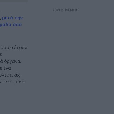
ο
ς
μετά την
Ομάδα όσο
 συμμετέχουν
ε
κά όργανα.
ε ένα
λευτικές.
 είναι μόνο