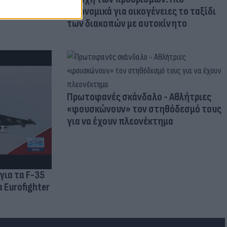
οικονομικά για οικογένειες το ταξίδι
των διακοπών με αυτοκίνητο
Πρωτοφανές σκάνδαλο - Aθλήτριες
«φουσκώνουν» τον στηθόδεσμό τους
για να έχουν πλεονέκτημα
για τα F-35
 Eurofighter