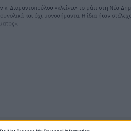
 κ. Διαμαντοπούλου «κλείνει» το μάτι στη Νέα Δημ
 συνολικά και όχι μονοσήμαντα. Η ίδια ήταν στέλεχο
ματος».
ερο
Flash.gr
στην αναζήτηση της
Google