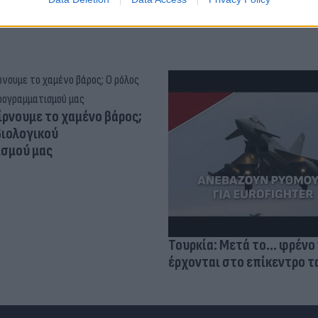
ίρνουμε το χαμένο βάρος;
βιολογικού
σμού μας
Τουρκία: Μετά το... φρένο 
έρχονται στο επίκεντρο τα