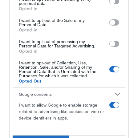
personal data.
grant or deny consent to Google and its third-party tags to
Opted In
use your data for below specified purposes in below Google
consent section.
I want to opt-out of the Sale of my
Personal Data.
Opted In
I want to opt-out of processing my
Personal Data for Targeted Advertising.
Opted In
Το Comedy Central δήλωσε μέσα από τον επίσημο
I want to opt-out of Collection, Use,
λογαριασμό του στο Twitter πως ο Τζακ Νάιτ ήταν
Retention, Sale, and/or Sharing of my
Personal Data that Is Unrelated with the
ένας πληθωρικός και ειλικρινής κωμικός.
Purposes for which it was collected.
Opted Out
«Θα μας λείψει πάρα πολύ».
Google consents
I want to allow Google to enable storage
https://www.youtube.com/watch?v=BIQYOhtPw9g
related to advertising like cookies on web or
device identifiers in apps.
Το «Bust Down» και η Universal Television του
«Peacock» έκαναν μια κοινή δήλωση στο Hollywood