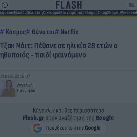
ιδήσεων
Ελλάδα
Πολιτική
Οικονομία
Επιχειρήσεις
Κόσμος
Σπορ
Showbiz
Weekend
Κόσμος
Θάνατοι
Netflix
Τζακ Νάιτ: Πέθανε σε ηλικία 28 ετών ο
ηθοποιός - παιδί φαινόμενο
17.07.2022 16:07
Αγγελική
Γιαννακού
Κάνε κλικ και δες περισσότερο
Flash.gr
στην αναζήτηση της
Google