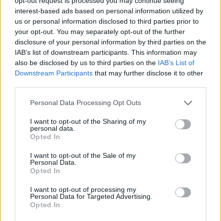
opt-out request is processed you may continue seeing
interest-based ads based on personal information utilized by
us or personal information disclosed to third parties prior to
your opt-out. You may separately opt-out of the further
Σημειώνεται πως ο πατέρας της, Τζον Άντονι
disclosure of your personal information by third parties on the
IAB’s list of downstream participants. This information may
Άνιστον, γεννήθηκε στην Κρήτη το 1933 από τη
also be disclosed by us to third parties on the
IAB’s List of
Στέλλα Τζόαν και τον Αντώνιο Αναστασάκη, ενώ
Downstream Participants
that may further disclose it to other
έλαβε το όνομα Γιάννης Αναστασάκης. Σε ηλικία
third parties.
δύο ετών έφυγαν οικογενειακώς για τις ΗΠΑ και
Please note that this website/app uses one or more Google
Personal Data Processing Opt Outs
όταν έφτασαν εκεί, ο πατέρας του άλλαξε το όνομα
services and may gather and store information including but
της οικογένειας και εγκαταστάθηκαν στην
not limited to your visit or usage behaviour. You may click to
I want to opt-out of the Sharing of my
personal data.
grant or deny consent to Google and its third-party tags to
Πενσιλβάνια, όπου είχαν εστιατόριο. Ο Τζον Άντονι
Opted In
use your data for below specified purposes in below Google
απέκτησε με τη Νάνσι Ντάου την Τζένιφερ Ανιστον
consent section.
I want to opt-out of the Sale of my
και με τη Σέρι Ρούνεϊ τον γιο του, Αλεξάντερ.
Personal Data.
Opted In
«Μιλάω λίγα ελληνικά. Το όνομα μου στο
I want to opt-out of processing my
Personal Data for Targeted Advertising.
διαβατήριο γράφει Άνιστον. Έζησα στην Ελλάδα για
Opted In
έναν χρόνο όταν ήμουν 5 ετών. Ο μπαμπάς μου