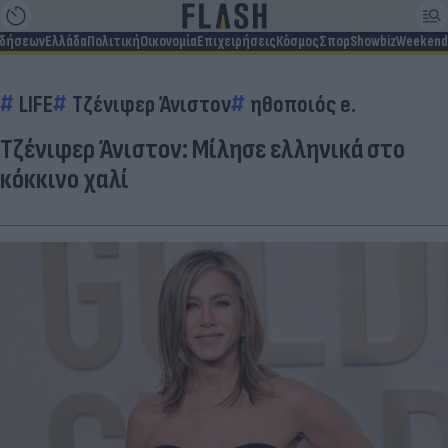
ιδήσεων
Ελλάδα
Πολιτική
Οικονομία
Επιχειρήσεις
Κόσμος
Σπορ
Showbiz
Weekend
LIFE
Τζένιφερ Άνιστον
ηθοποιός e.
Τζένιφερ Άνιστον: Μίλησε ελληνικά στο
κόκκινο χαλί