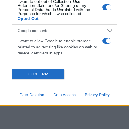
I want to opt-out of Collection, Use,
εκείνη την περίοδο, που η υποκριτική δεν του
Retention, Sale, and/or Sharing of my
Personal Data that Is Unrelated with the
απέφερε χρήματα, φοιτούσε στην ιατρική σχολή.
Purposes for which it was collected.
Opted Out
Μείναμε στην Αθήνα για έξι μήνες και μετά
μετακομίσαμε στην Κρήτη. Η οικογένεια μου έχει
Google consents
εκεί μια καταπληκτική φάρμα. Είμαι ιδιαίτερα
I want to allow Google to enable storage
περήφανη για την ελληνική καταγωγή μου».
related to advertising like cookies on web or
device identifiers in apps.
CONFIRM
Data Deletion
Data Access
Privacy Policy