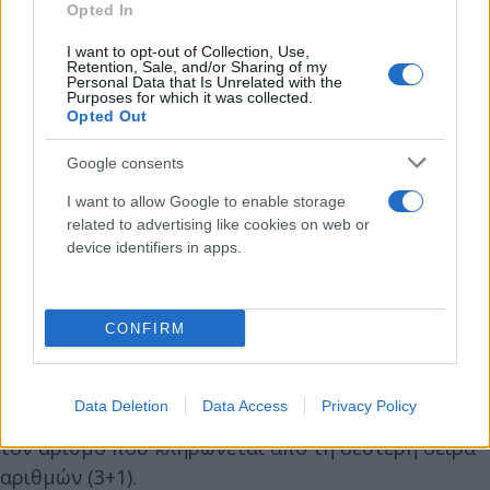
Opted In
με επιτυχία που περιλαμβάνουν τέσσερις (4) από
τους πέντε (5) αριθμούς που κληρώνονται από την
I want to opt-out of Collection, Use,
Retention, Sale, and/or Sharing of my
πρώτη σειρά αριθμών και τον αριθμό που
Personal Data that Is Unrelated with the
Purposes for which it was collected.
κληρώνεται από τη δεύτερη σειρά αριθμών (4+1).
Opted Out
Google consents
Στην τέταρτη κατηγορία (IV) κατατάσσονται οι
στήλες με επιτυχία που περιλαμβάνουν τέσσερις
I want to allow Google to enable storage
related to advertising like cookies on web or
(4) από τους πέντε (5) αριθμούς που κληρώνονται
device identifiers in apps.
από τη πρώτη σειρά αριθμών (4άρι).
Στην πέμπτη κατηγορία (V) κατατάσσονται οι
CONFIRM
στήλες με επιτυχία που περιλαμβάνουν τρεις (3)
αριθμούς από τους πέντε (5) αριθμούς που
Data Deletion
Data Access
Privacy Policy
κληρώνονται από την πρώτη σειρά αριθμών και
τον αριθμό που κληρώνεται από τη δεύτερη σειρά
αριθμών (3+1).