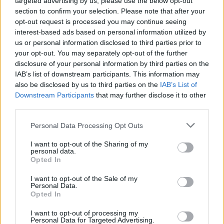
targeted advertising by us, please use the below opt-out
Κάθε συμμετέχουσα στήλη που περιλαμβάνει 5+1
section to confirm your selection. Please note that after your
opt-out request is processed you may continue seeing
αριθμούς και φέρει επιτυχία, κατατάσσεται σε μία
interest-based ads based on personal information utilized by
μόνο κατηγορία ανάλογα με τις σωστές προβλέψεις
us or personal information disclosed to third parties prior to
που περιλαμβάνει.
your opt-out. You may separately opt-out of the further
disclosure of your personal information by third parties on the
IAB’s list of downstream participants. This information may
Στην πρώτη κατηγορία (Ι) κατατάσσονται οι στήλες
also be disclosed by us to third parties on the
IAB’s List of
με επιτυχία που περιλαμβάνουν όλους τους
Downstream Participants
that may further disclose it to other
third parties.
αριθμούς και από τις δύο σειρές αριθμών που
κληρώνονται (5+1).
Please note that this website/app uses one or more Google
Personal Data Processing Opt Outs
services and may gather and store information including but
not limited to your visit or usage behaviour. You may click to
I want to opt-out of the Sharing of my
Στη δεύτερη κατηγορία (II) κατατάσσονται οι στήλες
personal data.
grant or deny consent to Google and its third-party tags to
Opted In
με επιτυχία που περιλαμβάνουν και τους πέντε (5)
use your data for below specified purposes in below Google
consent section.
αριθμούς που κληρώνονται από την πρώτη σειρά
I want to opt-out of the Sale of my
Personal Data.
αριθμών (5άρι).
Opted In
I want to opt-out of processing my
Στην τρίτη κατηγορία (III) κατατάσσονται οι στήλες
Personal Data for Targeted Advertising.