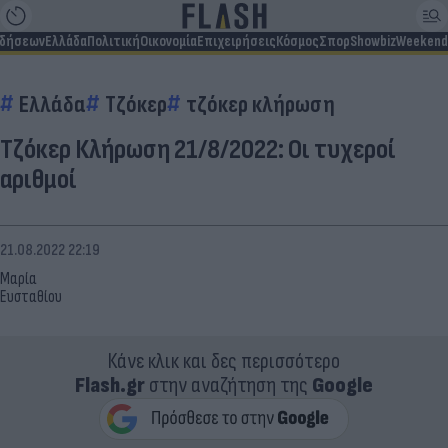
ιδήσεων
Ελλάδα
Πολιτική
Οικονομία
Επιχειρήσεις
Κόσμος
Σπορ
Showbiz
Weekend
Ελλάδα
Τζόκερ
τζόκερ κλήρωση
Τζόκερ Κλήρωση 21/8/2022: Οι τυχεροί
αριθμοί
21.08.2022 22:19
Μαρία
Ευσταθίου
Κάνε κλικ και δες περισσότερο
Flash.gr
στην αναζήτηση της
Google