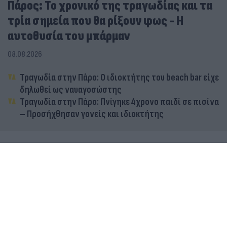
Πάρος: Το χρονικό της τραγωδίας και τα
τρία σημεία που θα ρίξουν φως - Η
αυτοθυσία του μπάρμαν
08.08.2026
Τραγωδία στην Πάρο: Ο ιδιοκτήτης του beach bar είχε
δηλωθεί ως ναυαγοσώστης
Τραγωδία στην Πάρο: Πνίγηκε 4χρονο παιδί σε πισίνα
– Προσήχθησαν γονείς και ιδιοκτήτης