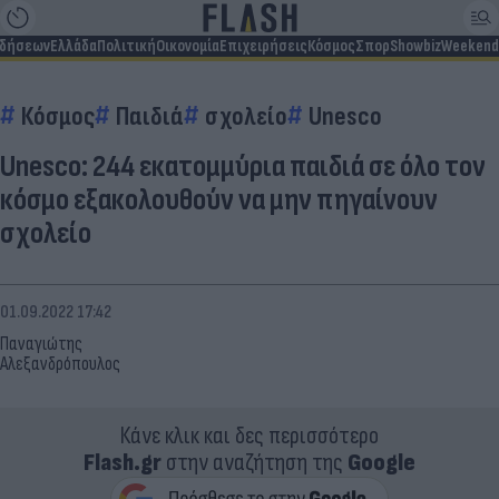
ιδήσεων
Ελλάδα
Πολιτική
Οικονομία
Επιχειρήσεις
Κόσμος
Σπορ
Showbiz
Weekend
Κόσμος
Παιδιά
σχολείο
Unesco
Unesco: 244 εκατομμύρια παιδιά σε όλο τον
κόσμο εξακολουθούν να μην πηγαίνουν
σχολείο
01.09.2022 17:42
Παναγιώτης
Αλεξανδρόπουλος
Κάνε κλικ και δες περισσότερο
Flash.gr
στην αναζήτηση της
Google