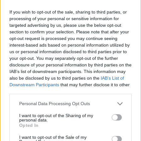
εκατομμύρια), στην Αιθιοπία (10,5 εκ. ), στη Λαϊκή
If you wish to opt-out of the sale, sharing to third parties, or
Δημοκρατία του Κονγκό (5,9 εκ. ) και την Κένυα (1,8
processing of your personal or sensitive information for
εκ. ), σύμφωνα με την Unesco.
targeted advertising by us, please use the below opt-out
section to confirm your selection. Please note that after your
opt-out request is processed you may continue seeing
Αν και περισσότερα κορίτσια σε σχέση με αγόρια
interest-based ads based on personal information utilized by
δεν πήγαιναν σχολείο το 2000 (+2.5% στην
us or personal information disclosed to third parties prior to
πρωτοβάθμια εκπαίδευση και +3.9% στη
your opt-out. You may separately opt-out of the further
disclosure of your personal information by third parties on the
δευτεροβάθμια), η διαφορά μεταξύ των δύο φύλων
IAB’s list of downstream participants. This information may
«εκμηδενίστηκε», παρατήρησε η υπηρεσία του
also be disclosed by us to third parties on the
IAB’s List of
ΟΗΕ, αν και «παραμένουν περιφερειακές
Downstream Participants
that may further disclose it to other
third parties.
διαφορές».
Please note that this website/app uses one or more Google
Personal Data Processing Opt Outs
services and may gather and store information including but
not limited to your visit or usage behaviour. You may click to
I want to opt-out of the Sharing of my
personal data.
grant or deny consent to Google and its third-party tags to
Opted In
use your data for below specified purposes in below Google
consent section.
I want to opt-out of the Sale of my