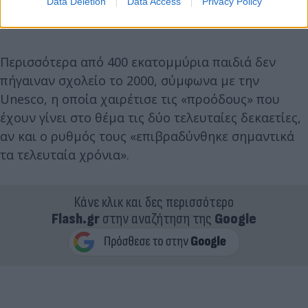
Data Deletion
Data Access
Privacy Policy
Περισσότερα από 400 εκατομμύρια παιδιά δεν
πήγαιναν σχολείο το 2000, σύμφωνα με την
Unesco, η οποία χαιρέτισε τις «προόδους» που
έχουν γίνει στο θέμα τις δύο τελευταίες δεκαετίες,
αν και ο ρυθμός τους «επιβραδύνθηκε σημαντικά
τα τελευταία χρόνια».
Κάνε κλικ και δες περισσότερο
Flash.gr
στην αναζήτηση της
Google