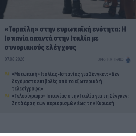
«Τορπίλη» στην ευρωπαϊκή ενότητα: Η
Ισπανία απαντά στην Ιταλία με
συνοριακούς ελέγχους
07.08.2026
ΧΡΉΣΤΟΣ ΤΈΛΙΟΣ
«Μετωπική» Ιταλίας-Ισπανίας για Σένγκεν: «Δεν
δεχόμαστε επιβολές από το εξωτερικό ή
τελεσίγραφα»
«Τελεσίγραφο» Ισπανίας στην Ιταλία για τη Σένγκεν:
Ζητά άρση των περιορισμών έως την Κυριακή