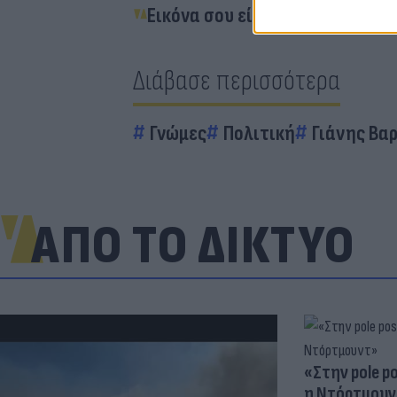
Εικόνα σου είμαι κοινωνία…
Διάβασε περισσότερα
Γνώμες
Πολιτική
Γιάνης Βα
ΑΠΟ ΤΟ ΔΙΚΤΥΟ
«Στην pole p
η Ντόρτμουν