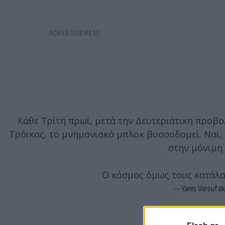
Κάθε Τρίτη πρωί, μετά την Δευτεριάτικη προβο
Τρόικας, το μνημονιακό μπλοκ βυσσοδομεί. Ναι,
στην μόνιμη 
Ο κόσμος όμως τους κατάλα
— Yanis Varoufak