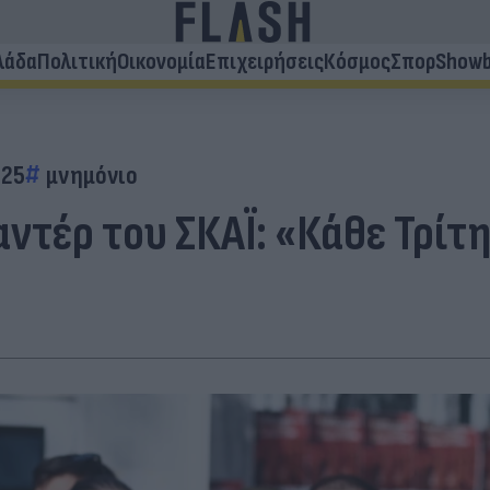
λάδα
Πολιτική
Οικονομία
Επιχειρήσεις
Κόσμος
Σπορ
Showb
 25
μνημόνιο
ντέρ του ΣΚΑΪ: «Κάθε Τρίτ