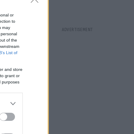
sonal or
ection to
ou may
 personal
out of the
 downstream
B’s List of
er and store
to grant or
ed purposes
ρ της
ν Ελλάδα