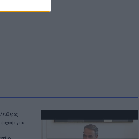
ατί ο