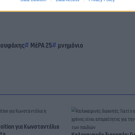
ρουφάκης
ΜέΡΑ 25
μνημόνιο
osition για Κωνσταντέλια
τ»
Καλοκαιρινές διακοπές: Γι