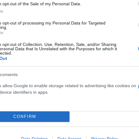
o opt-out of the Sale of my Personal Data.
ξύ τους σιωπηλά.
In
 που με είχαν ΥπΟικ, όταν έφυγα, έλεγαν: «Τώρα οι 
to opt-out of processing my Personal Data for Targeted
ing.
In
o opt-out of Collection, Use, Retention, Sale, and/or Sharing
ερο
Flash.gr
στην αναζήτηση της
Google
ersonal Data that Is Unrelated with the Purposes for which it
lected.
Out
consents
o allow Google to enable storage related to advertising like cookies on
evice identifiers in apps.
CONFIRM
ης ΝΔ σημαίνει οπισθοδρόμηση, μονόδρομος η πολ
Data Deletion
Data Access
Privacy Policy