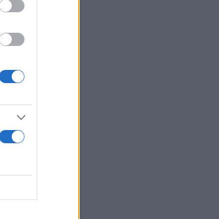
έλληνες την
ιτική