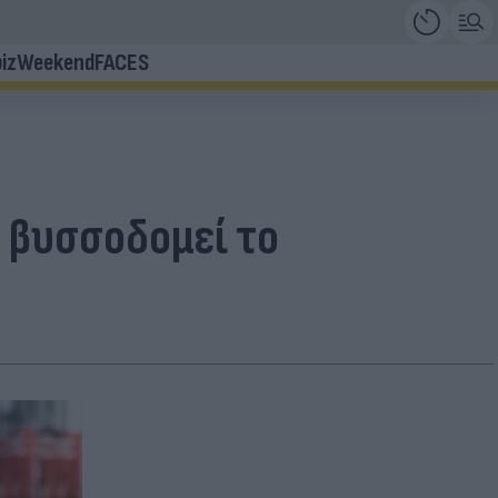
iz
Weekend
FACES
η βυσσοδομεί το