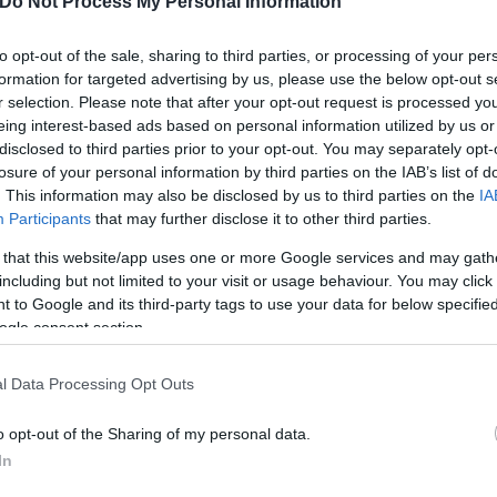
Do Not Process My Personal Information
to opt-out of the sale, sharing to third parties, or processing of your per
formation for targeted advertising by us, please use the below opt-out s
r selection. Please note that after your opt-out request is processed y
eing interest-based ads based on personal information utilized by us or
disclosed to third parties prior to your opt-out. You may separately opt-
losure of your personal information by third parties on the IAB’s list of
. This information may also be disclosed by us to third parties on the
IA
Participants
that may further disclose it to other third parties.
 that this website/app uses one or more Google services and may gath
including but not limited to your visit or usage behaviour. You may click 
άκη
 to Google and its third-party tags to use your data for below specifi
ogle consent section.
l Data Processing Opt Outs
από τον ΣΚΑΙ άλλου ένα επεισόδιου του Ντοκυμαντέ
υτοί που κατέστρεψαν την Ευρώπη και έσπρωξαν τη
o opt-out of the Sharing of my personal data.
In