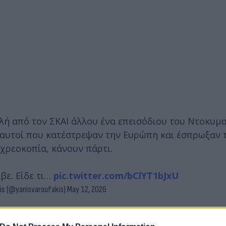
λή από τον ΣΚΑΙ άλλου ένα επεισόδιου του Ντοκυμα
 αυτοί που κατέστρεψαν την Ευρώπη και έσπρωξαν 
χρεοκοπία, κάνουν πάρτι.
βε. Είδε τι…
pic.twitter.com/bClYT1bJxU
is (@yanisvaroufakis)
May 12, 2026