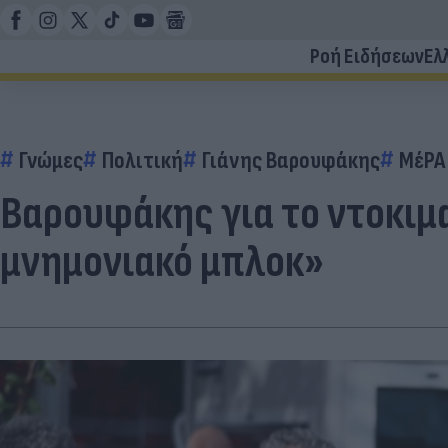
Ροή Ειδήσεων
Ελ
Γνώμες
Πολιτική
Γιάνης Βαρουφάκης
ΜέΡΑ
Βαρουφάκης για το ντοκιμα
μνημονιακό μπλοκ»