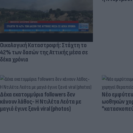
Οικολογική Καταστροφή: Στάχτη το
42% των δασών της Αττικής μέσα σε
δέκα χρόνια
Δέκα εκατομμύρια followers δεν
Νέο εμφύτευμ
κάνουν λάθος- Η Ντιλέτα Λεότα με
ωοθηκών χορ
μαγιό έγινε ξανά viral (photos)
"κατασκοπεύ