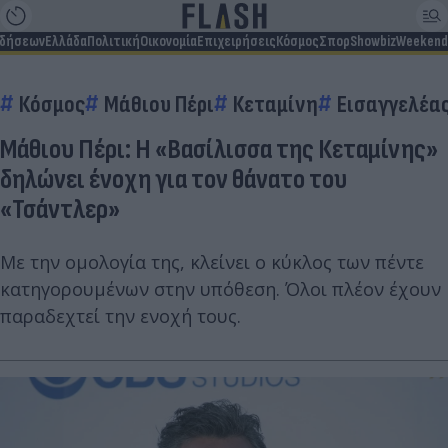
ιδήσεων
Ελλάδα
Πολιτική
Οικονομία
Επιχειρήσεις
Κόσμος
Σπορ
Showbiz
Weekend
Κόσμος
Μάθιου Πέρι
Κεταμίνη
Εισαγγελέα
Μάθιου Πέρι: Η «Βασίλισσα της Κεταμίνης»
δηλώνει ένοχη για τον θάνατο του
«Τσάντλερ»
Με την ομολογία της, κλείνει ο κύκλος των πέντε
κατηγορουμένων στην υπόθεση. Όλοι πλέον έχουν
παραδεχτεί την ενοχή τους.