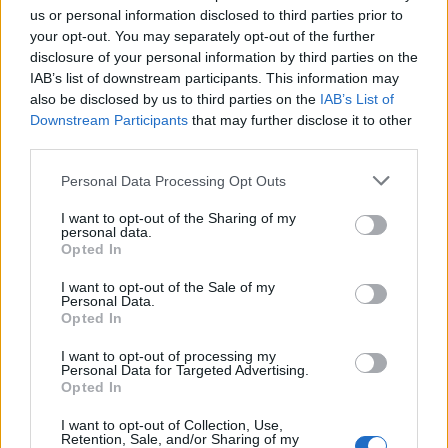
λάμβανε κεταμίνη και μέσω γιατρών ως θεραπεία
us or personal information disclosed to third parties prior to
για την κατάθλιψη. Όταν οι νόμιμες δόσεις
your opt-out. You may separately opt-out of the further
disclosure of your personal information by third parties on the
περιορίστηκαν, στράφηκε σε παράνομα
IAB’s list of downstream participants. This information may
κυκλώματα. Την 28η Οκτωβρίου 2023 βρέθηκε
also be disclosed by us to third parties on the
IAB’s List of
νεκρός στο σπίτι του στο Λος Άντζελες. Ο
Downstream Participants
that may further disclose it to other
ιατροδικαστής κατέληξε ότι η αιτία θανάτου ήταν η
third parties.
δηλητηρίαση από κεταμίνη.
Please note that this website/app uses one or more Google
Personal Data Processing Opt Outs
services and may gather and store information including but
not limited to your visit or usage behaviour. You may click to
I want to opt-out of the Sharing of my
Η Σάνγκα συνελήφθη έπειτα από έφοδο στο σπίτι
personal data.
grant or deny consent to Google and its third-party tags to
της στη Νορθ Χόλιγουντ, όπου πράκτορες της DEA
Opted In
use your data for below specified purposes in below Google
εντόπισαν μεγάλες ποσότητες κεταμίνης και
consent section.
I want to opt-out of the Sale of my
μεθαμφεταμίνης. Από τότε παραμένει
Personal Data.
Opted In
προφυλακισμένη, ενώ η τελική ποινή της θα
ανακοινωθεί σε επόμενη δικάσιμο.
I want to opt-out of processing my
Personal Data for Targeted Advertising.
Opted In
Με την ομολογία της, κλείνει ο κύκλος των πέντε
I want to opt-out of Collection, Use,
κατηγορουμένων στην υπόθεση. Όλοι πλέον έχουν
Retention, Sale, and/or Sharing of my