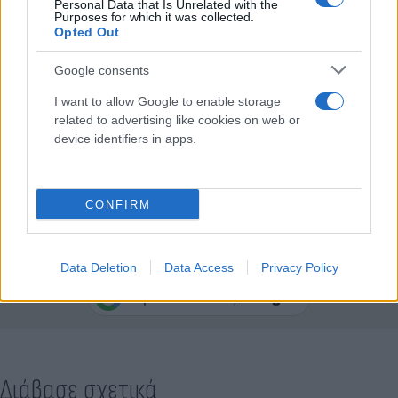
Personal Data that Is Unrelated with the
παραδεχτεί την ενοχή τους.
Purposes for which it was collected.
Opted Out
Ο
Μάθιου Πέρι
έμεινε στην ιστορία ως ένας από
Google consents
τους πιο αγαπημένους ηθοποιούς της γενιάς του,
I want to allow Google to enable storage
μέσα από τα «Φιλαράκια» (1994–2004), δίπλα στην
related to advertising like cookies on web or
Τζένιφερ Άνιστον, την Κόρτνεϊ Κοξ, τη Λίζα
device identifiers in apps.
Κούντροου, τον Ματ Λεμπλάνκ και τον Ντέιβιντ
Σουίμερ.
CONFIRM
Κάνε κλικ και δες περισσότερο
Flash.gr
στην αναζήτηση της
Google
Data Deletion
Data Access
Privacy Policy
Διάβασε σχετικά