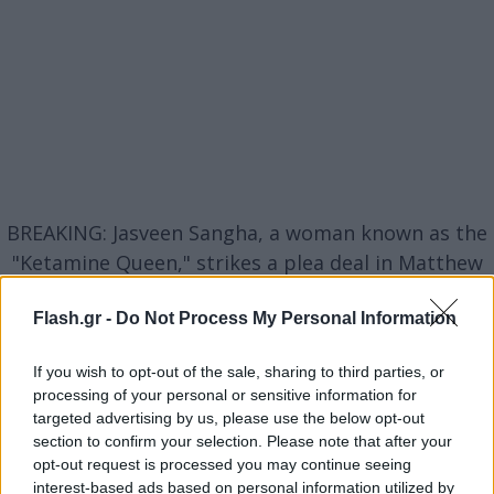
BREAKING: Jasveen Sangha, a woman known as the
"Ketamine Queen," strikes a plea deal in Matthew
Perry's overdose death, avoiding a trial.
https://t.co/MimaGi730U
Flash.gr -
Do Not Process My Personal Information
— The Associated Press (@AP)
August 18, 2025
If you wish to opt-out of the sale, sharing to third parties, or
processing of your personal or sensitive information for
targeted advertising by us, please use the below opt-out
section to confirm your selection. Please note that after your
opt-out request is processed you may continue seeing
Ο Πέρι, που πάλευε για χρόνια με τον εθισμό,
interest-based ads based on personal information utilized by