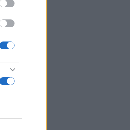
ο αργότερο
ρω από
ής
πει να