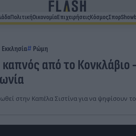
λάδα
Πολιτική
Οικονομία
Επιχειρήσεις
Κόσμος
Σπορ
Showb
Εκκλησία
Ρώμη
 καπνός από το Κονκλάβιο 
γωνία
ρωθεί στην Καπέλα Σιστίνα για να ψηφίσουν τ