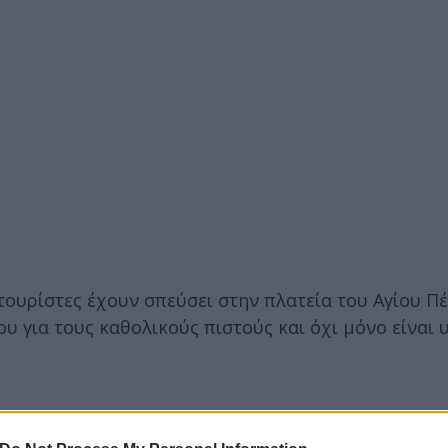
 τουρίστες έχουν σπεύσει στην πλατεία του Αγίου Π
υ για τους καθολικούς πιστούς και όχι μόνο είναι 
 το «Habemus Papam»