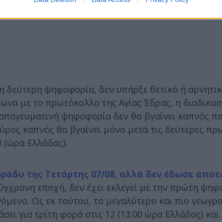
η δεύτερη ψηφοφορία, δεν υπήρξε θετικό ή αρνητι
φωνα με το πρωτόκολλο της Αγίας Έδρας, η διαδικασ
 απογευματινή ψηφοφορία δεν θα βγαίνει καπνός π
ύρος καπνός θα βγαίνει μόνο μετά τις δεύτερες πρω
0 (ώρα Ελλάδας).
ράδυ της Τετάρτης 07/08, αλλά δεν έδωσε απο
σύγχρονη εποχή, δεν έχει εκλεγεί με την πρώτη ψηφ
μενο. Ως εκ τούτου, το μεγαλύτερο και πιο γεωγρ
σει για τρίτη φορά στις 12 (13:00 ώρα Ελλάδος) και