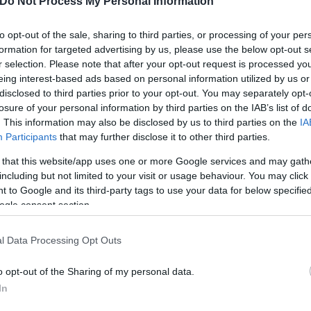
Do Not Process My Personal Information
ι 20:00, ώρα Ελλάδας όπου θεωρείται πολύ πιθανό ν
to opt-out of the sale, sharing to third parties, or processing of your per
ή φράση «Annuntio vobis gaudium magnum: Habemus
formation for targeted advertising by us, please use the below opt-out s
. Σε κάθε περίπτωση, ο νέος Πάπας απαιτείται να
r selection. Please note that after your opt-out request is processed y
για να εκλεγεί.
eing interest-based ads based on personal information utilized by us or
disclosed to third parties prior to your opt-out. You may separately opt-
losure of your personal information by third parties on the IAB’s list of
. This information may also be disclosed by us to third parties on the
IA
Participants
that may further disclose it to other third parties.
 that this website/app uses one or more Google services and may gath
including but not limited to your visit or usage behaviour. You may click 
 to Google and its third-party tags to use your data for below specifi
ogle consent section.
l Data Processing Opt Outs
o opt-out of the Sharing of my personal data.
In