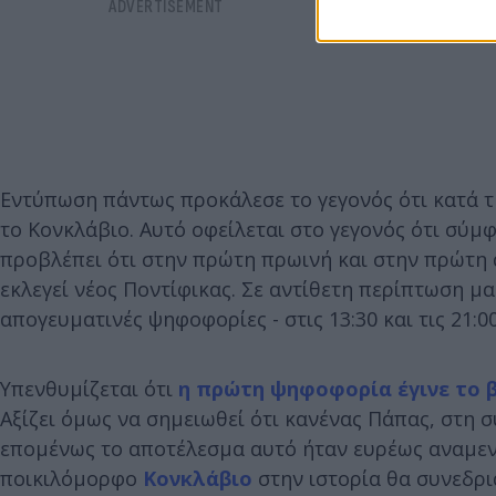
Εντύπωση πάντως προκάλεσε το γεγονός ότι κατά τ
το Κονκλάβιο. Αυτό οφείλεται στο γεγονός ότι σύμ
προβλέπει ότι στην πρώτη πρωινή και στην πρώτη
εκλεγεί νέος Ποντίφικας. Σε αντίθετη περίπτωση μα
απογευματινές ψηφοφορίες - στις 13:30 και τις 21:0
Υπενθυμίζεται ότι
η πρώτη ψηφοφορία έγινε το β
Αξίζει όμως να σημειωθεί ότι κανένας Πάπας, στη 
επομένως το αποτέλεσμα αυτό ήταν ευρέως αναμενό
ποικιλόμορφο
Κονκλάβιο
στην ιστορία θα συνεδριά