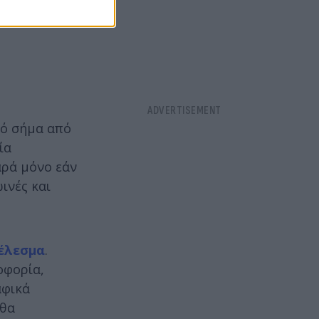
κό σήμα από
ία
αρά μόνο εάν
ινές και
τέλεσμα
.
οφορία,
αφικά
 θα