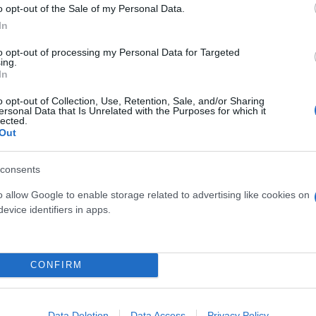
σται να εκλέγεται το βράδυ της δεύτερης μέρας ή τ
o opt-out of the Sale of my Personal Data.
In
ίες, οι εκλέκτορες συσπειρώνονται περισσότερο γύ
και κοινή γλώσσα.
to opt-out of processing my Personal Data for Targeted
ing.
In
οι από 71 χώρες, αριθμός ρεκόρ, μια αύξηση που
o opt-out of Collection, Use, Retention, Sale, and/or Sharing
κου να επεκτείνει την εμβέλεια της Ρωμαιοκαθολικ
ersonal Data that Is Unrelated with the Purposes for which it
lected.
ου. Επομένως, ο νέος Πάπας που θα προκύψει θα πρέ
Out
 εκλέκτορες.
consents
ρος καπνός
o allow Google to enable storage related to advertising like cookies on
evice identifiers in apps.
CONFIRM
Data Deletion
Data Access
Privacy Policy