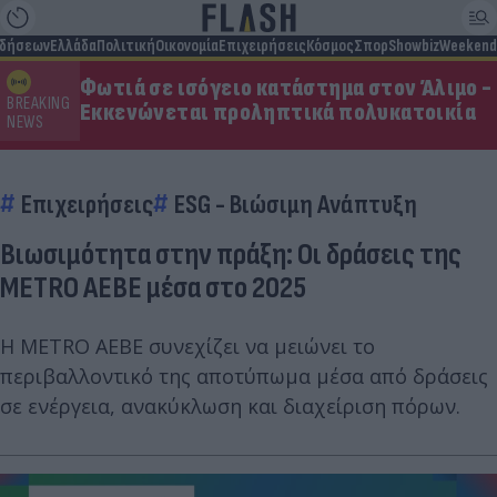
ιδήσεων
Ελλάδα
Πολιτική
Οικονομία
Επιχειρήσεις
Κόσμος
Σπορ
Showbiz
Weekend
Φωτιά σε ισόγειο κατάστημα στον Άλιμο -
BREAKING
Εκκενώνεται προληπτικά πολυκατοικία
NEWS
Επιχειρήσεις
ESG - Bιώσιμη Aνάπτυξη
Βιωσιμότητα στην πράξη: Οι δράσεις της
METRO ΑΕΒΕ μέσα στο 2025
Η METRO ΑΕΒΕ συνεχίζει να μειώνει το
περιβαλλοντικό της αποτύπωμα μέσα από δράσεις
σε ενέργεια, ανακύκλωση και διαχείριση πόρων.