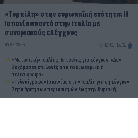
«Τορπίλη» στην ευρωπαϊκή ενότητα: Η
Ισπανία απαντά στην Ιταλία με
συνοριακούς ελέγχους
07.08.2026
ΧΡΉΣΤΟΣ ΤΈΛΙΟΣ
«Μετωπική» Ιταλίας-Ισπανίας για Σένγκεν: «Δεν
δεχόμαστε επιβολές από το εξωτερικό ή
τελεσίγραφα»
«Τελεσίγραφο» Ισπανίας στην Ιταλία για τη Σένγκεν:
Ζητά άρση των περιορισμών έως την Κυριακή