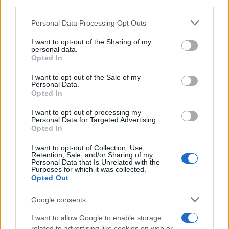
third parties.
Please note that this website/app uses one or more Google
Personal Data Processing Opt Outs
services and may gather and store information including but
not limited to your visit or usage behaviour. You may click to
I want to opt-out of the Sharing of my
personal data.
grant or deny consent to Google and its third-party tags to
Opted In
use your data for below specified purposes in below Google
Αντίστοιχα, η ανακύκλωση πλαστικών και χαρτιού
consent section.
I want to opt-out of the Sale of my
Personal Data.
είχε επίσης μετρήσιμα οφέλη. Από την ανακύκλωση
Opted In
493 τόνων πλαστικής συσκευασίας αποφεύχθηκε η
I want to opt-out of processing my
έκλυση περίπου 2 τόνων CO2. Η εξοικονόμηση
Personal Data for Targeted Advertising.
νερού από την ανακύκλωση 7.545 τόνων χάρτινης
Opted In
συσκευασίας αντιστοιχεί στο νερό που ισοδυναμεί
I want to opt-out of Collection, Use,
με την ετήσια κατανάλωση 1.032 νοικοκυριών. Τα
Retention, Sale, and/or Sharing of my
Personal Data that Is Unrelated with the
στοιχεία αυτά δείχνουν την κλίμακα της
Purposes for which it was collected.
Opted Out
περιβαλλοντικής επίδρασης που μπορεί να έχει η
κυκλική διαχείριση υλικών σε μεγάλες εμπορικές
Google consents
δραστηριότητες.
I want to allow Google to enable storage
related to advertising like cookies on web or