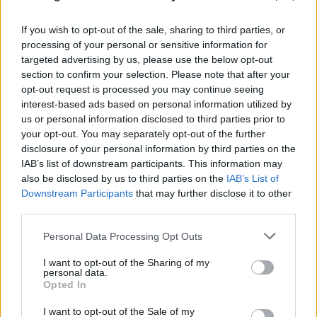
If you wish to opt-out of the sale, sharing to third parties, or
processing of your personal or sensitive information for
targeted advertising by us, please use the below opt-out
section to confirm your selection. Please note that after your
opt-out request is processed you may continue seeing
interest-based ads based on personal information utilized by
us or personal information disclosed to third parties prior to
your opt-out. You may separately opt-out of the further
disclosure of your personal information by third parties on the
IAB’s list of downstream participants. This information may
also be disclosed by us to third parties on the
IAB’s List of
Downstream Participants
that may further disclose it to other
third parties.
Please note that this website/app uses one or more Google
Personal Data Processing Opt Outs
services and may gather and store information including but
not limited to your visit or usage behaviour. You may click to
I want to opt-out of the Sharing of my
personal data.
grant or deny consent to Google and its third-party tags to
Opted In
use your data for below specified purposes in below Google
consent section.
I want to opt-out of the Sale of my