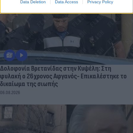
Data Deletion
Data Access
Privacy Policy
Δολοφονία Βρετανίδας στην Κυψέλη: Στη
φυλακή ο 26χρονος Αφγανός- Επικαλέστηκε το
δικαίωμα της σιωπής
06.08.2026