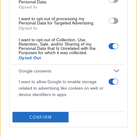
Breitbart: «Ο Τραμπ θα μείνει στην Ιστορία
Personal Data.
Opted In
αν συμβάλλει στην επιστροφή των
Γλυπτών του Παρθενώνα»
I want to opt-out of processing my
Personal Data for Targeted Advertising.
Opted In
06.08.2026
I want to opt-out of Collection, Use,
Retention, Sale, and/or Sharing of my
Personal Data that Is Unrelated with the
Purposes for which it was collected.
Opted Out
Google consents
I want to allow Google to enable storage
related to advertising like cookies on web or
device identifiers in apps.
CONFIRM