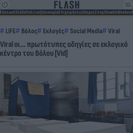
ιδήσεων
Ελλάδα
Πολιτική
Οικονομία
Επιχειρήσεις
Κόσμος
Σπορ
Showbiz
Weekend
LIFE
Βόλος
Εκλογές
Social Media
Viral
Viral οι… πρωτότυπες οδηγίες σε εκλογικό
κέντρο του Βόλου [Vid]