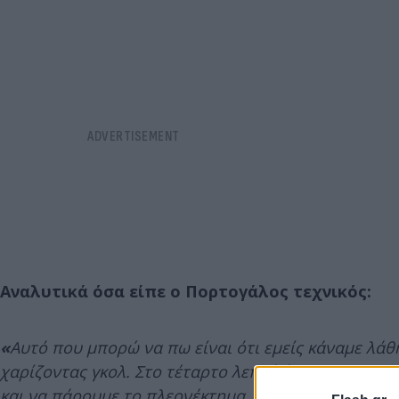
Αναλυτικά όσα είπε ο Πορτογάλος τεχνικός:
«
Αυτό που μπορώ να πω είναι ότι εμείς κάναμε λάθη
χαρίζοντας γκολ. Στο τέταρτο λεπτό ένας ποδοσφαι
και να πάρουμε το πλεονέκτημα. Δεν μπορούμε να 