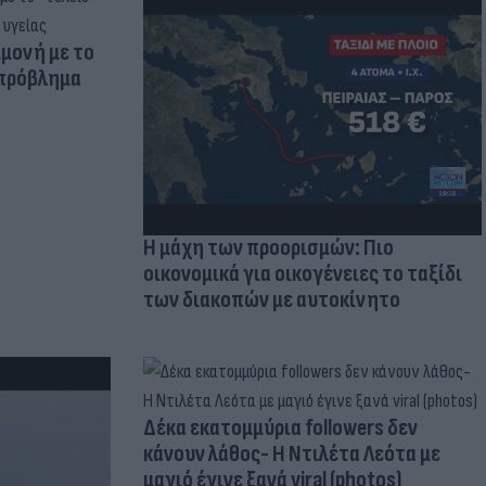
μμονή με το
 πρόβλημα
Η μάχη των προορισμών: Πιο
οικονομικά για οικογένειες το ταξίδι
των διακοπών με αυτοκίνητο
Δέκα εκατομμύρια followers δεν
κάνουν λάθος- Η Ντιλέτα Λεότα με
μαγιό έγινε ξανά viral (photos)