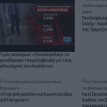
Πανζουρλισμ
Σαλάχ - Χιλι
της Τραμπζον
Τιμές καυσίμων: «Πονοκέφαλος» το
φουλάρισμα του ρεζερβουάρ για τους
αδειούχους του Αυγούστου
«Στην pole position για Κωνσταντέλια
Γιατί ξαναπα
η Ντόρτμουντ»
Ο ρόλος του 
προγραμματι