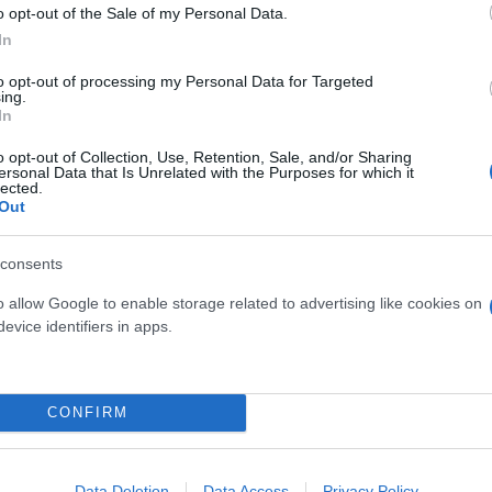
ος, για να δεχτούμε ένα γρήγορο σε αυτό. Αν δεν
o opt-out of the Sale of my Personal Data.
ο να διεκδικήσουμε κάτι».
In
to opt-out of processing my Personal Data for Targeted
ερο
Flash.gr
στην αναζήτηση της
Google
ing.
In
o opt-out of Collection, Use, Retention, Sale, and/or Sharing
ersonal Data that Is Unrelated with the Purposes for which it
lected.
Out
consents
o allow Google to enable storage related to advertising like cookies on
evice identifiers in apps.
: Θρυλικό καρέ στο Φάληρο και όλα έτοιμα για τη
CONFIRM
αμε χρόνο να ξεκουραστούμε σωματικά και ψυχικά»
ου Παναθηναϊκού στη Γλυφάδα
Data Deletion
Data Access
Privacy Policy