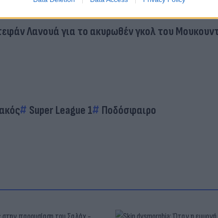
ρια μαζί με τους άλλους διεκδικητές... χάντρες σ
Στεφάν Λανουά για το ακυρωθέν γκολ του Μουκουντ
ακός
Super League 1
Ποδόσφαιρο