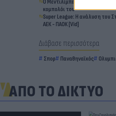
Ο Μεντιλίμπαρ πέρασε τον Βιτό
κομπολόι του
Super League: Η ανάλυση του 
ΑΕΚ - ΠΑΟΚ [Vid]
Διάβασε περισσότερα
Σπορ
Παναθηναϊκός
Ολυμπι
ΑΠΟ ΤΟ ΔΙΚΤΥΟ