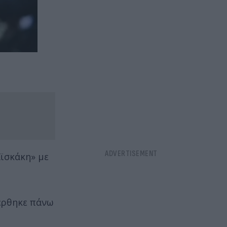
αϊσκάκη» με
έρθηκε πάνω