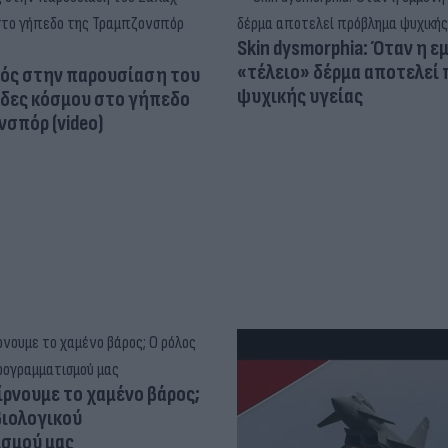
Skin dysmorphia: Όταν η ε
«τέλειο» δέρμα αποτελεί
ός στην παρουσίαση του
ψυχικής υγείας
άδες κόσμου στο γήπεδο
σπόρ (video)
ίρνουμε το χαμένο βάρος;
βιολογικού
σμού μας