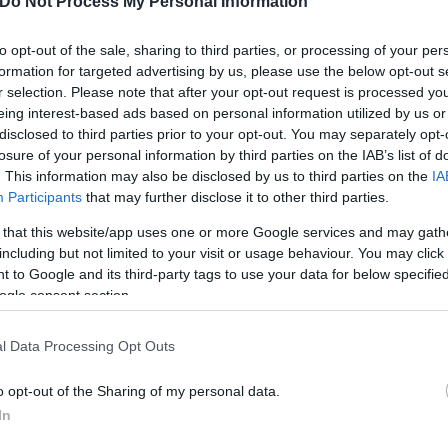
Do Not Process My Personal Information
to opt-out of the sale, sharing to third parties, or processing of your per
formation for targeted advertising by us, please use the below opt-out s
r selection. Please note that after your opt-out request is processed y
eing interest-based ads based on personal information utilized by us or
disclosed to third parties prior to your opt-out. You may separately opt-
losure of your personal information by third parties on the IAB’s list of
. This information may also be disclosed by us to third parties on the
IA
Participants
that may further disclose it to other third parties.
 that this website/app uses one or more Google services and may gath
including but not limited to your visit or usage behaviour. You may click 
 to Google and its third-party tags to use your data for below specifi
ogle consent section.
l Data Processing Opt Outs
στο μυαλό μας. Το χρησιμοποιήσαμε στο δεύτερο μέ
o opt-out of the Sharing of my personal data.
ή και δυνατή ομάδα και εμείς προσπαθήσαμε να το
In
ν τρόπο, τα πράγματα γίνονται δύσκολα. Καταφέραμ