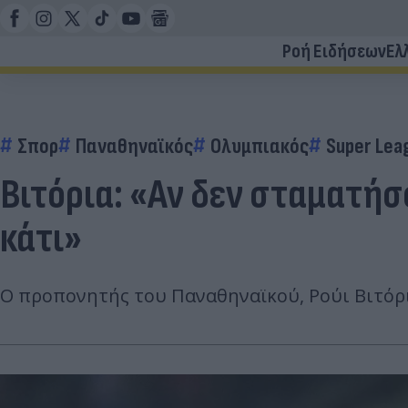
Ροή Ειδήσεων
Ελ
Σπορ
Παναθηναϊκός
Ολυμπιακός
Super Lea
Βιτόρια: «Αν δεν σταματήσ
κάτι»
Ο προπονητής του Παναθηναϊκού, Ρούι Βιτόρι