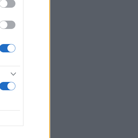
ν 48η