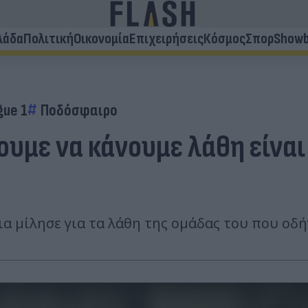
λάδα
Πολιτική
Οικονομία
Επιχειρήσεις
Κόσμος
Σπορ
Showb
gue 1
Ποδόσφαιρο
ουμε να κάνουμε λάθη είνα
α μίλησε για τα λάθη της ομάδας του που οδή