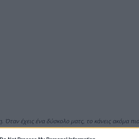
. Όταν έχεις ένα δύσκολο ματς, το κάνεις ακόμα πι
ριστής του Ολυμπιακού θα μπορούσε να είχε δει κό
δεχόμαστε τέτοια γκολ. Μετά όσο και να προσπαθήσ