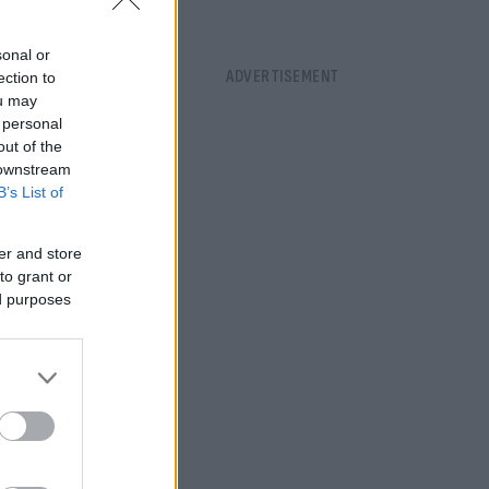
sonal or
ection to
ou may
 personal
out of the
 downstream
B’s List of
er and store
to grant or
ed purposes
ρος με την
ε να