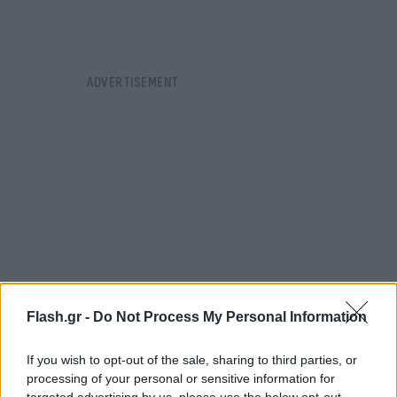
Flash.gr -
Do Not Process My Personal Information
If you wish to opt-out of the sale, sharing to third parties, or
processing of your personal or sensitive information for
«Θα το πω στον ηγέτη σου»
targeted advertising by us, please use the below opt-out