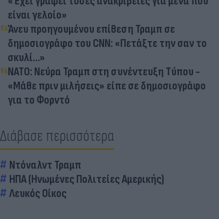
«Έχει γράψει τόσες ανακρίβειες για μένα που
είναι γελοίο»
Άνευ προηγουμένου επίθεση Τραμπ σε
δημοσιογράφο του CNN: «Πετάξτε την σαν το
σκυλί…»
ΝΑΤΟ: Νεύρα Τραμπ στη συνέντευξη Τύπου -
«Μάθε πριν μιλήσεις» είπε σε δημοσιογράφο
για το Φορντό
Διάβασε περισσότερα
Ντόναλντ Τραμπ
ΗΠΑ (Ηνωμένες Πολιτείες Αμερικής)
Λευκός Οίκος