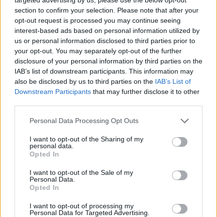
section to confirm your selection. Please note that after your
Ο Αυστραλός δημοσιογράφος, όμως, επέμεινε με
opt-out request is processed you may continue seeing
νέα ερώτηση για το αν είναι σωστό για έναν
interest-based ads based on personal information utilized by
us or personal information disclosed to third parties prior to
πρόεδρο των ΗΠΑ να ασκεί προσωπικές
your opt-out. You may separately opt-out of the further
επιχειρηματικές δραστηριότητες ενώ βρίσκεται
disclosure of your personal information by third parties on the
στο αξίωμα.
IAB’s list of downstream participants. This information may
also be disclosed by us to third parties on the
IAB’s List of
Downstream Participants
that may further disclose it to other
«Πραγματικά δεν το κάνω, τα παιδιά μου
third parties.
διευθύνουν την επιχείρηση», απάντησε ο Τραμπ
Please note that this website/app uses one or more Google
Personal Data Processing Opt Outs
πριν να περάσει στην αντεπίθεση ρωτώντας τον
services and may gather and store information including but
Λάιονς από πού κατάγεται.
not limited to your visit or usage behaviour. You may click to
I want to opt-out of the Sharing of my
personal data.
grant or deny consent to Google and its third-party tags to
Opted In
use your data for below specified purposes in below Google
«Κατά τη γνώμη μου, βλάπτετε πολύ
consent section.
I want to opt-out of the Sale of my
την Αυστραλία αυτή τη στιγμή. Και θέλουν να έχουν
Personal Data.
Opted In
καλές σχέσεις μαζί μου. Ξέρετε, ο ηγέτης σας θα
έρθει να με δει πολύ σύντομα. Θα του μιλήσω για
I want to opt-out of processing my
Personal Data for Targeted Advertising.