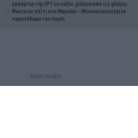
ρεπόρτερ της ΕΡΤ να σώζει χελώνα από τις φλόγες
Φωτιά σε σπίτι στο Μαρούσι - Μονοκατοικία έγινε
παρανάλωμα του πυρός