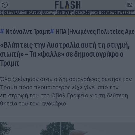
ιδήσεων
Ελλάδα
Πολιτική
Οικονομία
Επιχειρήσεις
Κόσμος
Σπορ
Showbiz
Weekend
Ντόναλντ Τραμπ
ΗΠΑ (Ηνωμένες Πολιτείες Αμε
«Βλάπτεις την Αυστραλία αυτή τη στιγμή,
σιωπή» - Τα «ψαλλε» σε δημοσιογράφο ο
Τραμπ
Όλα ξεκίνησαν όταν ο δημοσιογράφος ρώτησε τον
Τραμπ πόσο πλουσιότερος είχε γίνει από την
επιστροφή του στο Οβάλ Γραφείο για τη δεύτερη
θητεία του τον Ιανουάριο.