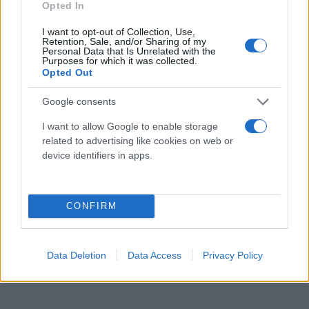
εσάς. Δίνετε ένα πολύ κακό μήνυμα. Μπορείτε να
Opted In
δώσετε ένα καλύτερο μήνυμα», επέπληξε τον
I want to opt-out of Collection, Use,
συνομιλήτή του ο Τραμπ.
Retention, Sale, and/or Sharing of my
Personal Data that Is Unrelated with the
Purposes for which it was collected.
Opted Out
Google consents
I want to allow Google to enable storage
related to advertising like cookies on web or
device identifiers in apps.
CONFIRM
Data Deletion
Data Access
Privacy Policy