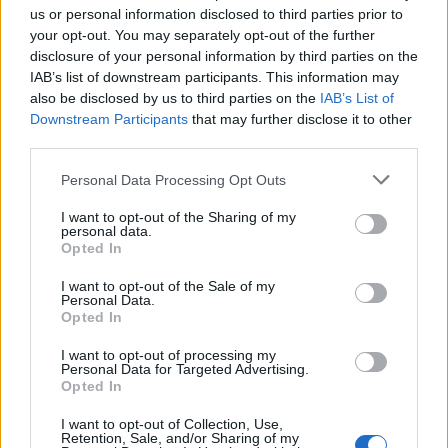
με τα ψυχεδελικά φάρμακα
us or personal information disclosed to third parties prior to
Ερευνητές απέδειξαν ότι η VR μπορεί να προκαλέσει τις ίδιες
your opt-out. You may separately opt-out of the further
εγκεφαλικές επιδράσεις με το LSD.
disclosure of your personal information by third parties on the
IAB’s list of downstream participants. This information may
Στέλιος
15.10.2025 17:30
also be disclosed by us to third parties on the
IAB’s List of
Αρτεμάκης
Downstream Participants
that may further disclose it to other
third parties.
Please note that this website/app uses one or more Google
Personal Data Processing Opt Outs
services and may gather and store information including but
not limited to your visit or usage behaviour. You may click to
I want to opt-out of the Sharing of my
personal data.
grant or deny consent to Google and its third-party tags to
Opted In
use your data for below specified purposes in below Google
consent section.
I want to opt-out of the Sale of my
Personal Data.
Opted In
I want to opt-out of processing my
Personal Data for Targeted Advertising.
Τελικά ζούμε μέσα στο Matrix; Επιστήμονας
Opted In
ισχυρίζεται πως το σύμπαν είναι μία τεράστια
I want to opt-out of Collection, Use,
προσομοίωση
Retention, Sale, and/or Sharing of my