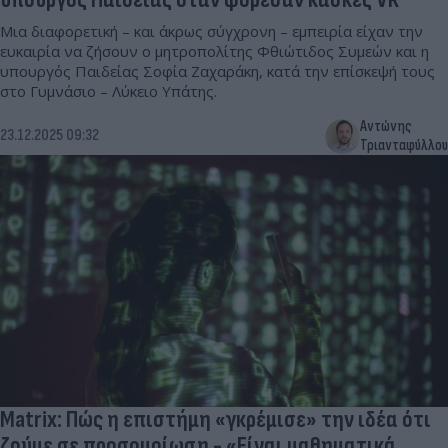
Μια διαφορετική – και άκρως σύγχρονη – εμπειρία είχαν την
ευκαιρία να ζήσουν ο μητροπολίτης Φθιώτιδος Συμεών και η
υπουργός Παιδείας Σοφία Ζαχαράκη, κατά την επίσκεψή τους
στο Γυμνάσιο – Λύκειο Υπάτης.
Αντώνης
23.12.2025 09:32
Τριανταφύλλου
Matrix: Πώς η επιστήμη «γκρέμισε» την ιδέα ότι
ζούμε σε προσομοίωση - «Είναι μαθηματικά