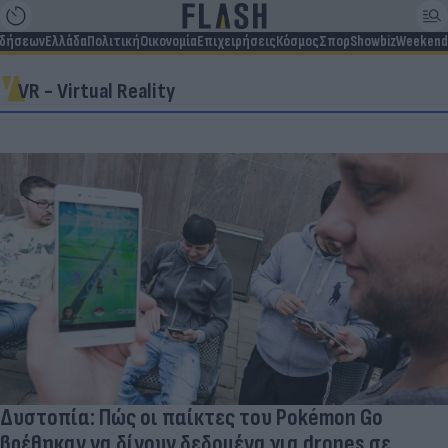
ιδήσεων
Ελλάδα
Πολιτική
Οικονομία
Επιχειρήσεις
Κόσμος
Σπορ
Showbiz
Weekend
VR - Virtual Reality
Δυστοπία: Πώς οι παίκτες του Pokémon Go
βρέθηκαν να δίνουν δεδομένα για drones σε