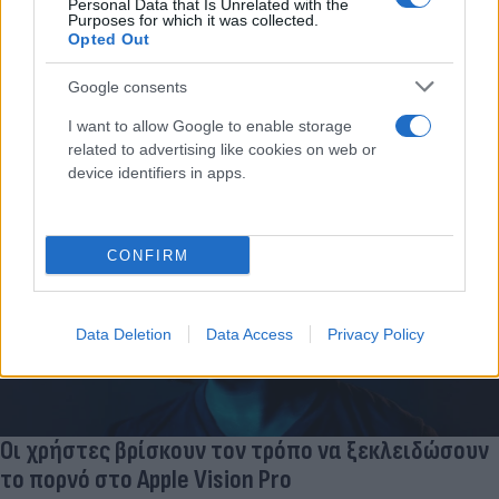
Personal Data that Is Unrelated with the
Σύμφωνα με έναν Βρετανό επιστήμονα, η ίδια η βαρύτητα
Purposes for which it was collected.
μπορεί να είναι ένα σημάδι ότι όλοι ζούμε σε μια εικονική
Opted Out
πραγματικότητα.
Google consents
Συντακτική
01.05.2025 20:22
Ομάδα
I want to allow Google to enable storage
Flash.gr
related to advertising like cookies on web or
device identifiers in apps.
CONFIRM
Data Deletion
Data Access
Privacy Policy
Οι χρήστες βρίσκουν τον τρόπο να ξεκλειδώσουν
το πορνό στο Apple Vision Pro