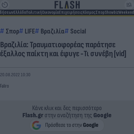
ιδήσεων
Ελλάδα
Πολιτική
Οικονομία
Επιχειρήσεις
Κόσμος
Σπορ
Showbiz
Weekend
Σπορ
LIFE
Βραζιλία
Social
Βραζιλία: Τραυματιοφορέας παράτησε
έξαλλος παίκτη και έφυγε -Τι συνέβη [vid]
20.08.2022 10:30
Faliro
Κάνε κλικ και δες περισσότερο
Flash.gr
στην αναζήτηση της
Google