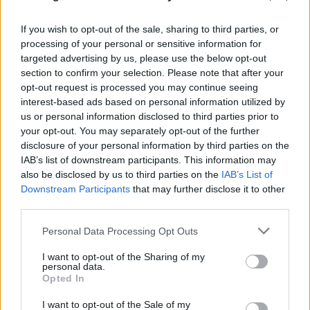
26χρονου, ο γάμος, η ξαφνική αλλαγή και η
μοιραία νύχτα
If you wish to opt-out of the sale, sharing to third parties, or
processing of your personal or sensitive information for
08.08.2026
targeted advertising by us, please use the below opt-out
section to confirm your selection. Please note that after your
opt-out request is processed you may continue seeing
interest-based ads based on personal information utilized by
us or personal information disclosed to third parties prior to
your opt-out. You may separately opt-out of the further
disclosure of your personal information by third parties on the
IAB’s list of downstream participants. This information may
also be disclosed by us to third parties on the
IAB’s List of
Downstream Participants
that may further disclose it to other
third parties.
Please note that this website/app uses one or more Google
Personal Data Processing Opt Outs
services and may gather and store information including but
not limited to your visit or usage behaviour. You may click to
I want to opt-out of the Sharing of my
Νέα στοιχεία για την επίθεση στον Ερυθρό
personal data.
grant or deny consent to Google and its third-party tags to
Σταυρό - Ειδικευόμενη νοσηλεύτρια έζησε
Opted In
use your data for below specified purposes in below Google
στιγμές φρίκης
consent section.
I want to opt-out of the Sale of my