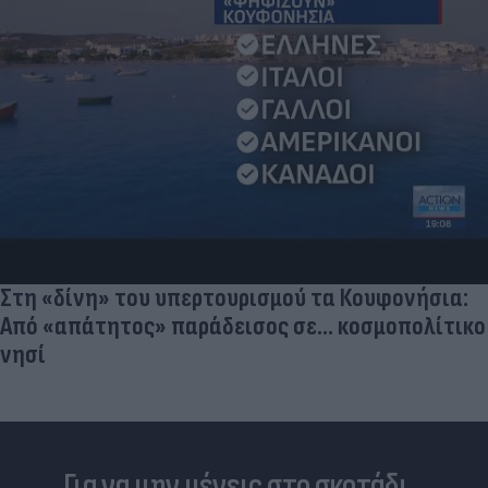
Νέο Χωροταξικό Τουρισμού: Οι κανόνες για
επενδύσεις, Airbnb & δόμηση - Ποιες οι
κερδισμένες περιοχές
Για να μην μένεις στο σκοτάδι...