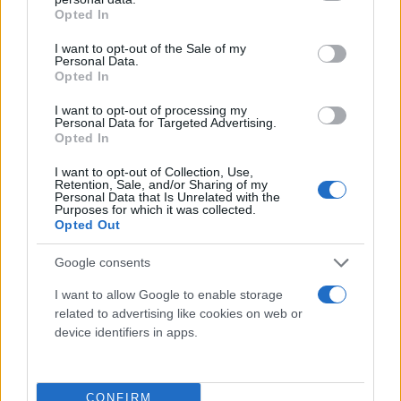
grant or deny consent to Google and its third-party tags to
Βόλντερμορτ (sic)».
Opted In
use your data for below specified purposes in below Google
consent section.
I want to opt-out of the Sale of my
Personal Data.
Σημειώνεται πως, σύμφωνα με την Guardian, σε
Opted In
έναν κήπο σε κεντρικό δρόμο του Έντερμπι, το
I want to opt-out of processing my
οποίο βρίσκεται νοτιοδυτικά του κέντρου της
Personal Data for Targeted Advertising.
Opted In
αγγλικής πόλης Λέστερ, προσφέρεται στους
πελάτες ένα απογευματινό τσάι με θέμα τον Χάρι
I want to opt-out of Collection, Use,
Retention, Sale, and/or Sharing of my
Πότερ, αν και δεν είναι σαφές εάν ο φαν του
Personal Data that Is Unrelated with the
Purposes for which it was collected.
«μικρού μάγου» βρέθηκε στην περιοχή για να τον
Opted Out
επισκεφτεί, όταν σημειώθηκε το περιστατικό.
Google consents
I want to allow Google to enable storage
related to advertising like cookies on web or
device identifiers in apps.
CONFIRM