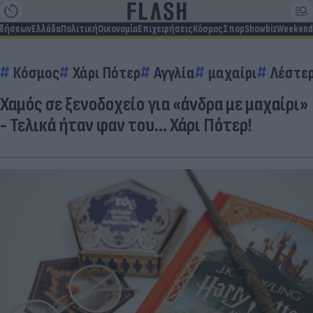
ιδήσεων
Ελλάδα
Πολιτική
Οικονομία
Επιχειρήσεις
Κόσμος
Σπορ
Showbiz
Weekend
Κόσμος
Χάρι Πότερ
Αγγλία
μαχαίρι
Λέστε
Χαμός σε ξενοδοχείο για «άνδρα με μαχαίρι»
- Τελικά ήταν φαν του... Χάρι Πότερ!