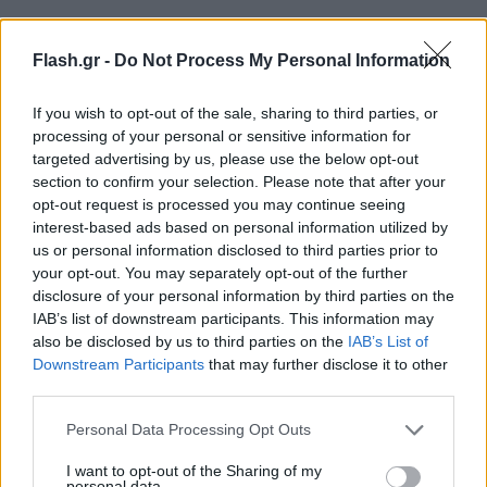
«Δεν βρήκαμε κανένα σημάδι του...
Flash.gr -
Do Not Process My Personal Information
Βόλντερμορτ»
If you wish to opt-out of the sale, sharing to third parties, or
Σύμφωνα με την ενημέρωση της τοπικής
processing of your personal or sensitive information for
αστυνομίας στη σελίδα της στο Facebook, ένας
targeted advertising by us, please use the below opt-out
αξιωματικός ανέφερε: «Βρέθηκα σε ένα μεγάλο
section to confirm your selection. Please note that after your
ξενοδοχείο στο Έντερμπι σήμερα το πρωί με
opt-out request is processed you may continue seeing
interest-based ads based on personal information utilized by
αρκετούς ένοπλους αστυνομικούς, μετά από
us or personal information disclosed to third parties prior to
αναφορά για έναν άνδρα κοντά στους
your opt-out. You may separately opt-out of the further
ανελκυστήρες που κουβαλούσε «ένα μεγάλο
disclosure of your personal information by third parties on the
IAB’s list of downstream participants. This information may
μαχαίρι».
also be disclosed by us to third parties on the
IAB’s List of
Downstream Participants
that may further disclose it to other
Μετά από έρευνες διαπιστώσαμε γρήγορα ότι
third parties.
επρόκειτο για έναν θαυμαστή του Χάρι Πότερ με
Please note that this website/app uses one or more Google
Personal Data Processing Opt Outs
ραβδί. Ευτυχώς, κανένας ένοικος δεν έπαθε το
services and may gather and store information including but
not limited to your visit or usage behaviour. You may click to
I want to opt-out of the Sharing of my
παραμικρό και δεν υπήρχε κανένα σημάδι του...
personal data.