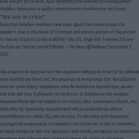
είναι ανοιχτό για το κοινό, όμως πρόσβαση στην αίθουσα των συνεδριάσεων
συνήθως έχουν μόνο οι ομάδες επισκεπτών που συνοδεύονται από ξεναγό.
"We are in crisis"
Extinction Rebellion members have super-glued themselves around the
speaker's chair in the House of Commons and shared a picture of the protest
to twitter.
https://t.co/s6msLWDVnB
? Sky 501, Virgin 602, Freeview 233 and
YouTube
pic.twitter.com/iXZEiRbbNp
— Sky News (@SkyNews)
September 2,
2022
«Βρισκόμαστε σε κρίση και αυτό που συμβαίνει καθημερινά σε αυτήν την αίθουσα
είναι κοροϊδία για όλους μας, δεν μπορούμε να συνεχίσουμε έτσι. Χρειαζόμαστε
έναν νέο τρόπο λήψης αποφάσεων, όπου θα ακούγονται περισσότερες φωνές»
είπε ένας από τους διαδηλωτές σε ένα βίντεο. Οι διαδηλωτές στη συνέχεια
απομακρύνθηκαν από την ασφάλεια του κτιρίου, όπως ανακοίνωσε η Βουλή, ενώ
άλλα μέλη της οργάνωσης κρέμασαν πανό από μια σκαλωσιά και κάποιοι
αλυσοδέθηκαν στις πύλες έξω από το κτίριο. Το επεισόδιο αυτό δημιουργεί
ερωτηματικά αναφορικά με την ασφάλεια του κτιρίου και το πώς οι επισκέπτες,
οι οποίοι ελέγχονται από τους φρουρούς στην είσοδο, κατάφεραν να αποκτήσουν
πρόσβαση στην αίθουσα όπου συγκεντρώνονται και μιλούν οι εκλεγμένοι