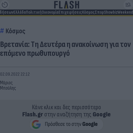
ιδήσεων
Ελλάδα
Πολιτική
Οικονομία
Επιχειρήσεις
Κόσμος
Σπορ
Showbiz
Weekend
Κόσμος
Βρετανία: Τη Δευτέρα η ανακοίνωση για τον
επόμενο πρωθυπουργό
02.09.2022 22:12
Μάριος
Μπούλης
Κάνε κλικ και δες περισσότερο
Flash.gr
στην αναζήτηση της
Google