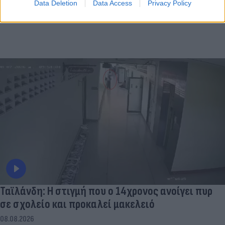
Data Deletion
Data Access
Privacy Policy
Ταϊλάνδη: Η στιγμή που ο 14χρονος ανοίγει πυρ
σε σχολείο και προκαλεί μακελειό
08.08.2026