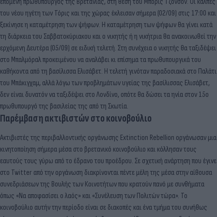
επόμενη πρωθυπουργός της Βρετανίας, στη θέση του Μπόρις Τζόνσον. Οι κάλπες
του νέου ηγέτη των Τόρις και της χώρας έκλεισαν σήμερα (02/09) στις 17:00 και
ξεκίνησε η καταμέτρηση των ψήφων. Η καταμέτρηση των ψήφων θα γίνει κατά
τη διάρκεια του Σαββατοκύριακου και ο νικητής ή η νικήτρια θα ανακοινωθεί την
ερχόμενη Δευτέρα (05/09) σε ειδική τελετή. Στη συνέχεια ο νικητής θα ταξιδέψει
στο Μπαλμόραλ προκειμένου να αναλάβει κι επίσημα τα πρωθυπουργικά του
καθήκοντα από τη βασίλισσα Ελισάβετ. Η τελετή γινόταν παραδοσιακά στο Παλάτι
του Μπάκιγχαμ, αλλά λόγω των προβλημάτων υγείας της βασίλισσας Ελισάβετ,
δεν είναι δυνατόν να ταξιδέψει στο Λονδίνο, οπότε θα δώσει τα ηνία στον 15ο
πρωθυπουργό της βασιλείας της από τη Σκωτία.
Παρέμβαση ακτιβιστών στο κοινοβούλιο
Ακτιβιστές της περιβαλλοντικής οργάνωσης Extinction Rebellion οργάνωσαν μια
κινητοποίηση σήμερα μέσα στο βρετανικό κοινοβούλιο και κόλλησαν τους
εαυτούς τους γύρω από το έδρανο του προέδρου. Σε σχετική ανάρτηση που έγινε
στο Twitter από την οργάνωση διακρίνονται πέντε μέλη της μέσα στην αίθουσα
συνεδριάσεων της Βουλής των Κοινοτήτων που κρατούν πανό με συνθήματα
όπως «Να αποφασίσει ο λαός» και «Συνέλευση των Πολιτών τώρα». Το
κοινοβούλιο αυτήν την περίοδο είναι σε διακοπές και ένα τμήμα του συνήθως