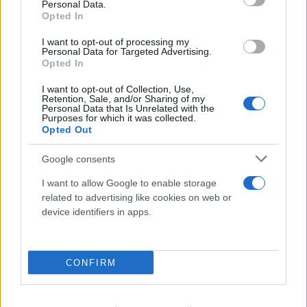
Personal Data.
Opted In
I want to opt-out of processing my
Personal Data for Targeted Advertising.
Opted In
I want to opt-out of Collection, Use,
Retention, Sale, and/or Sharing of my
Σε επιφυλακή ο κρατικός μηχανισμός για
Personal Data that Is Unrelated with the
Purposes for which it was collected.
νέο κύμα ισχυρών ανέμων - Συνεδρίασε η
Opted Out
Επιτροπή Κινδύνου
Google consents
08.08.2026
I want to allow Google to enable storage
related to advertising like cookies on web or
device identifiers in apps.
CONFIRM