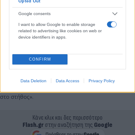
Opted Out
Google consents
I want to allow Google to enable storage
related to advertising like cookies on web or
device identifiers in apps.
Έχει αγωνιστεί στις εθνικές Αργεντινής U17 και
U20.
CONFIRM
Καλωσορίζουμε τον Lucas Villafañez στον ΑΠΟΕΛ
και του ευχόμαστε να πανηγυρίσει τίτλους και
Data Deletion
Data Access
Privacy Policy
ευρωπαϊκές επιτυχίες με τη γαλαζοκίτρινη ασπίδα
στο στήθος».
Κάνε κλικ και δες περισσότερο
Flash.gr
στην αναζήτηση της
Google