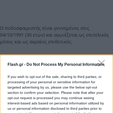
Ο ποδοσφαιριστής είναι γεννημένος στις
04/10/1991 (30 ετών) και αγωνίζεται ως επιτελικός
μέσος και ως ακραίος επιθετικός.
Ο Lucas Villafañez έχει παραστάσεις από την Ά
κατηγορία Αργεντινής και στην Ευρώπη έκανε
Flash.gr -
Do Not Process My Personal Information
εξαιρετικές εμφανίσεις με την φανέλα του
Παναθηναϊκού. Μέτρησε 118 αγώνες
If you wish to opt-out of the sale, sharing to third parties, or
processing of your personal or sensitive information for
πρωταθλήματος με την ομάδα της Αθήνας,
targeted advertising by us, please use the below opt-out
σκοράροντας 21 γκολ και μοιράζοντας 17 ασίστ.
section to confirm your selection. Please note that after your
opt-out request is processed you may continue seeing
interest-based ads based on personal information utilized by
us or personal information disclosed to third parties prior to