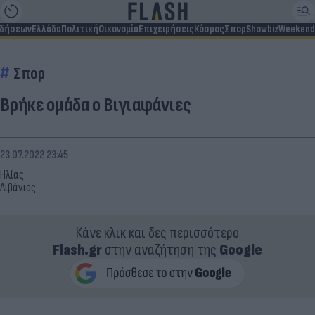
ιδήσεων
Ελλάδα
Πολιτική
Οικονομία
Επιχειρήσεις
Κόσμος
Σπορ
Showbiz
Weekend
Σπορ
Βρήκε ομάδα ο Βιγιαφάνιες
23.07.2022 23:45
Ηλίας
Λιβάνιος
Κάνε κλικ και δες περισσότερο
Flash.gr
στην αναζήτηση της
Google