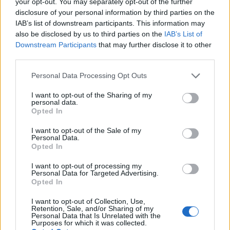
your opt-out. You may separately opt-out of the further
disclosure of your personal information by third parties on the
IAB’s list of downstream participants. This information may
also be disclosed by us to third parties on the
IAB’s List of
Downstream Participants
that may further disclose it to other
third parties.
Please note that this website/app uses one or more Google
Personal Data Processing Opt Outs
services and may gather and store information including but
not limited to your visit or usage behaviour. You may click to
I want to opt-out of the Sharing of my
personal data.
grant or deny consent to Google and its third-party tags to
Opted In
use your data for below specified purposes in below Google
consent section.
I want to opt-out of the Sale of my
Personal Data.
Opted In
I want to opt-out of processing my
Personal Data for Targeted Advertising.
Opted In
I want to opt-out of Collection, Use,
Retention, Sale, and/or Sharing of my
Personal Data that Is Unrelated with the
Purposes for which it was collected.