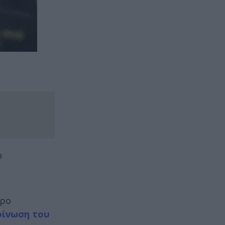
ο
ύρο
οίνωση του