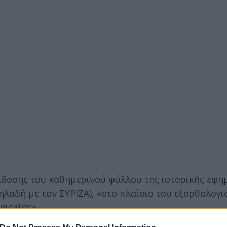
κδοσης του καθημερινού φύλλου της ιστορικής εφη
λαδή με τον ΣΥΡΙΖΑ), «στο πλαίσιο του εξορθολογι
αιρείας».