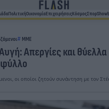
λάδα
Πολιτική
Οικονομία
Επιχειρήσεις
Κόσμος
Σπορ
Showb
ζόμενοι
ΜΜΕ
Αυγή: Απεργίες και θύελλα
 φύλλο
όμενοι, οι οποίοι ζητούν συνάντηση με τον Στ