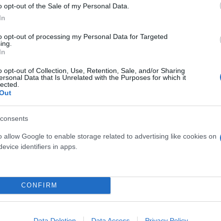
o opt-out of the Sale of my Personal Data.
In
to opt-out of processing my Personal Data for Targeted
ing.
In
όμενοι της εφημερίδας
, οι οποίοι αποφάσισαν να
o opt-out of Collection, Use, Retention, Sale, and/or Sharing
ersonal Data that Is Unrelated with the Purposes for which it
lected.
Out
ύ κλίμα, οι εργαζόμενοι πραγματοποίησαν έκτακτη 
consents
ν και οι εργαζόμενοι του ραδιοσταθμού «Στο Κόκκι
o allow Google to enable storage related to advertising like cookies on
evice identifiers in apps.
CONFIRM
Data Deletion
Data Access
Privacy Policy