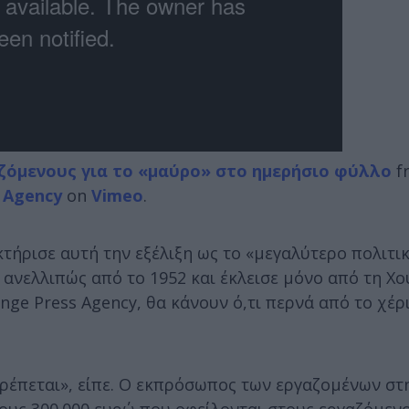
ζόμενους για το «μαύρο» στο ημερήσιο φύλλο
f
 Agency
on
Vimeo
.
ρισε αυτή την εξέλιξη ως το «μεγαλύτερο πολιτικ
ανελλιπώς από το 1952 και έκλεισε μόνο από τη Χ
ge Press Agency, θα κάνουν ό,τι περνά από το χέρ
τρέπεται», είπε. Ο εκπρόσωπος των εργαζομένων στ
υς 300.000 ευρώ που οφείλονται στους εργαζόμενο