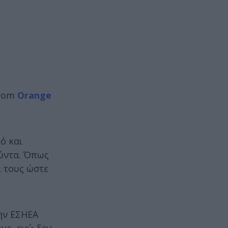
rom
Orange
ό και
ούντα. Όπως
ι τους ώστε
ην ΕΣΗΕΑ
υς, ενώ δεν