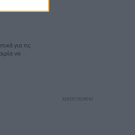
ικά για τις
αιρία να