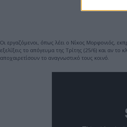
Οι εργαζόμενοι, όπως λέει ο Νίκος Μορφονιός, εκπ
εξελίξεις το απόγευμα της Τρίτης (25/6) και αν το 
αποχαιρετίσουν το αναγνωστικό τους κοινό.