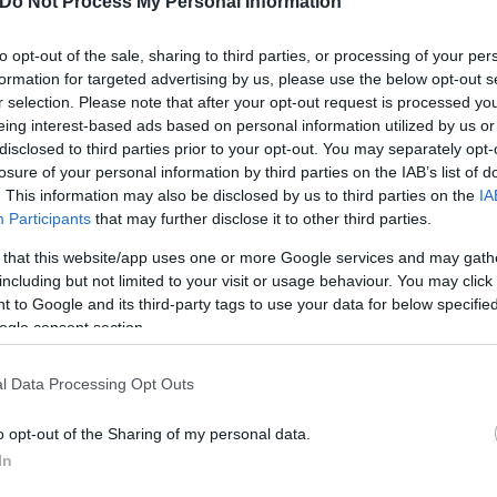
Do Not Process My Personal Information
εις της καθημερινής έντυπης έκδοσης σ’ όλη τη χώρ
.
to opt-out of the sale, sharing to third parties, or processing of your per
formation for targeted advertising by us, please use the below opt-out s
r selection. Please note that after your opt-out request is processed y
eing interest-based ads based on personal information utilized by us or
disclosed to third parties prior to your opt-out. You may separately opt-
losure of your personal information by third parties on the IAB’s list of
. This information may also be disclosed by us to third parties on the
IA
Participants
that may further disclose it to other third parties.
 that this website/app uses one or more Google services and may gath
including but not limited to your visit or usage behaviour. You may click 
 to Google and its third-party tags to use your data for below specifi
ogle consent section.
l Data Processing Opt Outs
o opt-out of the Sharing of my personal data.
οίνωση του ΔΣ σημειώνεται: «Το διοικητικό συμβο
In
του Μέσου και τη βέλτιστη αξιοποίηση του ανθρώπι