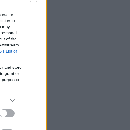
α δεν
sonal or
ection to
ou may
 personal
out of the
 downstream
B’s List of
er and store
to grant or
ed purposes
ύλιο θα
νου