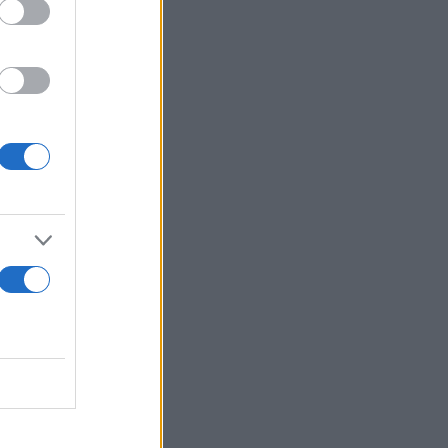
συνέλευση
νο».