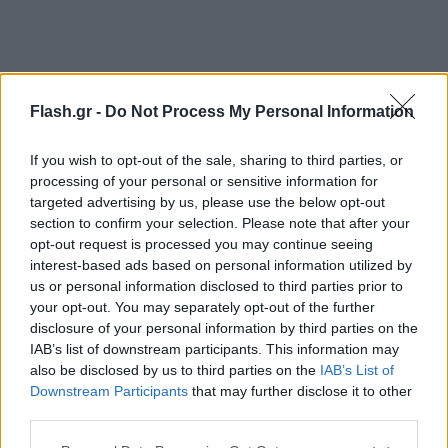
Flash.gr -
Do Not Process My Personal Information
If you wish to opt-out of the sale, sharing to third parties, or
processing of your personal or sensitive information for
targeted advertising by us, please use the below opt-out
section to confirm your selection. Please note that after your
opt-out request is processed you may continue seeing
interest-based ads based on personal information utilized by
us or personal information disclosed to third parties prior to
your opt-out. You may separately opt-out of the further
disclosure of your personal information by third parties on the
Η Ευρώπη είναι η περιοχή με τη μεγαλύτερη
IAB’s list of downstream participants. This information may
κατανάλωση οινοπνεύματος στον κόσμο, με το 20%
also be disclosed by us to third parties on the
IAB’s List of
του πληθυσμού να έχει πιεί μεγάλες ποσότητες
Downstream Participants
that may further disclose it to other
third parties.
ποτών. Τα δεδομένα από την τελευταία έκθεση του
Παγκόσμιου Οργανισμού Υγείας για το αλκοόλ
Please note that this website/app uses one or more Google