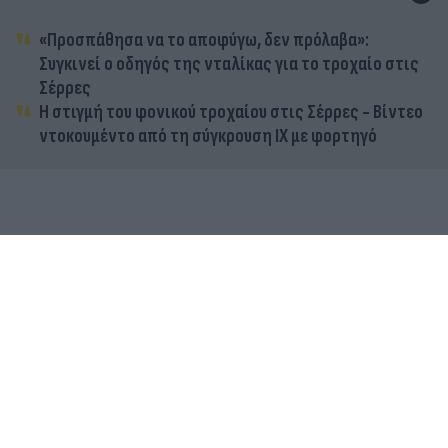
«Προσπάθησα να το αποφύγω, δεν πρόλαβα»:
Συγκινεί ο οδηγός της νταλίκας για το τροχαίο στις
Σέρρες
Η στιγμή του φονικού τροχαίου στις Σέρρες - Βίντεο
ντοκουμέντο από τη σύγκρουση ΙΧ με φορτηγό