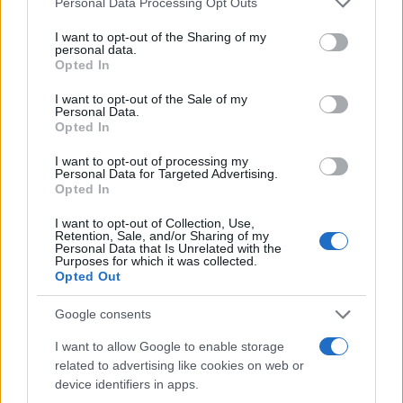
Personal Data Processing Opt Outs
δείχνουν ότι η κατανάλωση αλκοόλ μειώθηκε κατά
services and may gather and store information including but
not limited to your visit or usage behaviour. You may click to
I want to opt-out of the Sharing of my
τη δεκαετία του 1990, στη συνέχεια αυξήθηκε και
personal data.
grant or deny consent to Google and its third-party tags to
Opted In
σταθεροποιήθηκε σε υψηλότερο επίπεδο τα
use your data for below specified purposes in below Google
τελευταία χρόνια σε σχέση με την κατανάλωση
consent section.
I want to opt-out of the Sale of my
Personal Data.
μεταξύ των ετών 2004- 2006. Ο ευρωπαϊκός μέσος
Opted In
όρος κατανάλωσης αλκοολούχων ποτών είναι 9,2
I want to opt-out of processing my
λίτρα ανά άτομο. Χώρες όπως η Μάλτα, η Νορβηγία
Personal Data for Targeted Advertising.
και η Σουηδία έχουν το χαμηλότερο επίπεδο
Opted In
κατανάλωσης αλκοόλ στην ΕΕ.
I want to opt-out of Collection, Use,
Retention, Sale, and/or Sharing of my
Personal Data that Is Unrelated with the
Purposes for which it was collected.
Τα στοιχεία για την Ελλάδα
Opted Out
Σύμφωνα με την Ελληνική Στατιστική Αρχή, το 2018
Google consents
καταγράφηκαν 36 θάνατοι από τροχαία λόγω
I want to allow Google to enable storage
κατανάλωσης αλκοόλ σε 700 θανάτους από τροχαία
related to advertising like cookies on web or
ατυχήματα. Τα στοιχεία για το 2019 ήταν σχεδόν
device identifiers in apps.