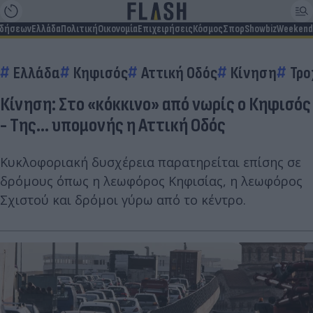
ιδήσεων
Ελλάδα
Πολιτική
Οικονομία
Επιχειρήσεις
Κόσμος
Σπορ
Showbiz
Weekend
Ελλάδα
Κηφισός
Αττική Οδός
Κίνηση
Τρο
Κίνηση: Στο «κόκκινο» από νωρίς ο Κηφισός
- Της... υπομονής η Αττική Οδός
Κυκλοφοριακή δυσχέρεια παρατηρείται επίσης σε
δρόμους όπως η λεωφόρος Κηφισίας, η λεωφόρος
Σχιστού και δρόμοι γύρω από το κέντρο.