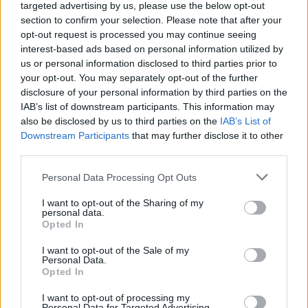
targeted advertising by us, please use the below opt-out
section to confirm your selection. Please note that after your
opt-out request is processed you may continue seeing
Google Maps
interest-based ads based on personal information utilized by
us or personal information disclosed to third parties prior to
your opt-out. You may separately opt-out of the further
Σύμφωνα με την νεότερη ενημέρωση της
disclosure of your personal information by third parties on the
Τροχαίας, αυξημένη κυκλοφορία σημειώνεται
IAB’s list of downstream participants. This information may
στους παρακάτω δρόμους:
also be disclosed by us to third parties on the
IAB’s List of
Downstream Participants
that may further disclose it to other
third parties.
Αθηνών-Κορίνθου/Λ. Αθηνών (έξοδος)
Please note that this website/app uses one or more Google
Personal Data Processing Opt Outs
Αθηνών-Λαμίας (Αθηνών έως κόμβος
services and may gather and store information including but
Καλυφτάκη-έξοδος)
not limited to your visit or usage behaviour. You may click to
I want to opt-out of the Sharing of my
personal data.
grant or deny consent to Google and its third-party tags to
Αθηνών-Λαμίας (κόμβος Καλυφτάκη έως
Opted In
use your data for below specified purposes in below Google
Αθηνών-είσοδος)
consent section.
I want to opt-out of the Sale of my
Λιμάνι Πειραιά
Personal Data.
Opted In
Μεγάλες καθυστερήσεις στην Αττική Οδό
I want to opt-out of processing my
Personal Data for Targeted Advertising.