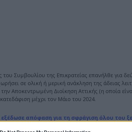
 του Συμβουλίου της Επικρατείας επανήλθε για δε
ωρήσει σε ολική ή μερική ανάκληση της άδειας λει
 την Αποκεντρωμένη Διοίκηση Αττικής (η οποία είν
κατεδάφιση μέχρι τον Μάιο του 2024.
 εξέδωσε απόφαση για τη σφράγιση όλου του ξ
πόφαση μετέθεσε για ένα μήνα αργότερα.