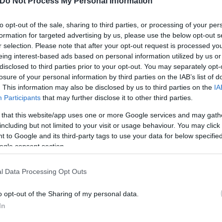
Do Not Process My Personal Information
 σφράγισης στο Διοικητικό Πρωτοδικείο Αθηνών,
to opt-out of the sale, sharing to third parties, or processing of your per
κδοσης προσωρινής διαταγής (και τα δύο έχουν ως 
formation for targeted advertising by us, please use the below opt-out s
ο Τριμελές Πρωτοδικείο Αθηνών στις αρχές του φθ
r selection. Please note that after your opt-out request is processed y
ιρείας.
eing interest-based ads based on personal information utilized by us or
disclosed to third parties prior to your opt-out. You may separately opt-
losure of your personal information by third parties on the IAB’s list of
οία παρέπεμψε την υπόθεση στο Εφετείο, λόγω ανα
. This information may also be disclosed by us to third parties on the
IA
το εμπόδισε να «παγώσει» την απόφαση σφράγισης, 
Participants
that may further disclose it to other third parties.
οδιότητα για την υπόθεση. Τον Ιανουάριο (με μια μι
 that this website/app uses one or more Google services and may gath
πουργείο Τουρισμού επανήλθε, αυτή τη φορά στο Δ
including but not limited to your visit or usage behaviour. You may click 
ράγισης. Λίγες ημέρες αργότερα, το Εφετείο έκανε 
 to Google and its third-party tags to use your data for below specifi
ogle consent section.
ς προς τους παράνομους ορόφους του ξενοδοχείου
μόρφωσης του ΣτΕ). Το υπουργείο Τουρισμού ενημ
l Data Processing Opt Outs
γίσει το αυθαίρετο τμήμα, το οποίο όμως δεν είχε 
o opt-out of the Sharing of my personal data.
In