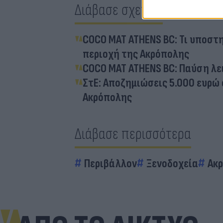
Διάβασε σχετικά
COCO MAT ATHENS BC: Τι υποστη
περιοχή της Ακρόπολης
COCO MAT ATHENS BC: Παύση λε
ΣτΕ: Αποζημιώσεις 5.000 ευρώ 
Ακρόπολης
Διάβασε περισσότερα
Περιβάλλον
Ξενοδοχεία
Ακ