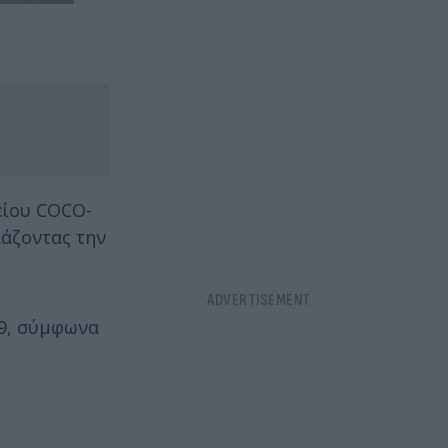
είου COCO-
ιάζοντας την
19, σύμφωνα