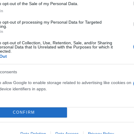
o opt-out of the Sale of my Personal Data.
In
to opt-out of processing my Personal Data for Targeted
ing.
In
o opt-out of Collection, Use, Retention, Sale, and/or Sharing
ersonal Data that Is Unrelated with the Purposes for which it
lected.
Out
consents
ερο
Flash.gr
στην αναζήτηση της
Google
o allow Google to enable storage related to advertising like cookies on
evice identifiers in apps.
CONFIRM
Data Deletion
Data Access
Privacy Policy