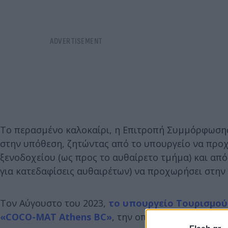
Το περασμένο καλοκαίρι, η Επιτροπή Συμμόρφωσης
στην υπόθεση, ζητώντας από το υπουργείο να προχ
ξενοδοχείου (ως προς το αυθαίρετο τμήμα) και από
για κατεδαφίσεις αυθαιρέτων) να προχωρήσει στην 
Τον Αύγουστο του 2023,
το υπουργείο Τουρισμού
«COCO-MAT Athens BC»
, την οποία με νεότερη α