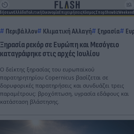
ιδήσεων
Ελλάδα
Πολιτική
Οικονομία
Επιχειρήσεις
Κόσμος
Σπορ
Showbiz
Weekend
Περιβάλλον
Κλιματική Αλλαγή
ξηρασία
Ευ
Ξηρασία ρεκόρ σε Ευρώπη και Μεσόγειο
καταγράφηκε στις αρχές Ιουλίου
Ο δείκτης ξηρασίας του ευρωπαϊκού
παρατηρητηρίου Copernicus βασίζεται σε
δορυφορικές παρατηρήσεις και συνδυάζει τρεις
παραμέτρους: βροχόπτωση, υγρασία εδάφους και
κατάσταση βλάστησης.