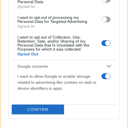
Personal Data.
Opted In
I want to opt-out of processing my
Personal Data for Targeted Advertising.
Opted In
I want to opt-out of Collection, Use,
Retention, Sale, and/or Sharing of my
Personal Data that Is Unrelated with the
Purposes for which it was collected.
Opted Out
Google consents
I want to allow Google to enable storage
related to advertising like cookies on web or
device identifiers in apps.
Το Ιράν θέτει έξι όρους προς τις ΗΠΑ για το
CONFIRM
άνοιγμα των Στενών του Ορμούζ
08.08.2026
ΠΑΝΑΓΙΏΤΗΣ ΣΠΑΝΌΣ