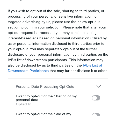
If you wish to opt-out of the sale, sharing to third parties, or
processing of your personal or sensitive information for
targeted advertising by us, please use the below opt-out
section to confirm your selection. Please note that after your
opt-out request is processed you may continue seeing
interest-based ads based on personal information utilized by
us or personal information disclosed to third parties prior to
your opt-out. You may separately opt-out of the further
disclosure of your personal information by third parties on the
Σοβαρό τροχαίο στο Λαγονήσι με δύο τραυματίες
IAB’s list of downstream participants. This information may
αστυνομικούς - Δείτε βίντεο από το σημείο
also be disclosed by us to third parties on the
IAB’s List of
Downstream Participants
that may further disclose it to other
08.08.2026
ΠΑΝΑΓΙΏΤΗΣ ΣΠΑΝΌΣ
third parties.
Please note that this website/app uses one or more Google
Personal Data Processing Opt Outs
services and may gather and store information including but
not limited to your visit or usage behaviour. You may click to
I want to opt-out of the Sharing of my
personal data.
grant or deny consent to Google and its third-party tags to
Opted In
use your data for below specified purposes in below Google
consent section.
I want to opt-out of the Sale of my