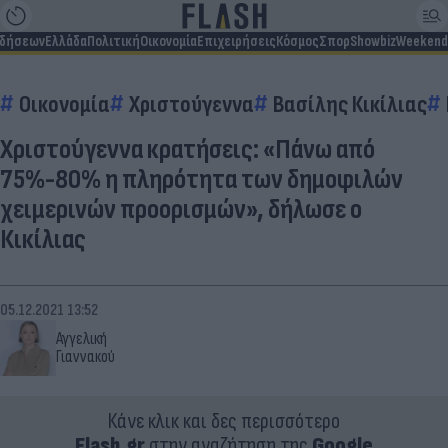
ιδήσεων
Ελλάδα
Πολιτική
Οικονομία
Επιχειρήσεις
Κόσμος
Σπορ
Showbiz
Weekend
Οικονομία
Χριστούγεννα
Βασίλης Κικίλιας
Χριστούγεννα κρατήσεις: «Πάνω από
75%-80% η πληρότητα των δημοφιλών
χειμερινών προορισμών», δήλωσε ο
Κικίλιας
05.12.2021 13:52
Αγγελική
Γιαννακού
Κάνε κλικ και δες περισσότερο
Flash.gr
στην αναζήτηση της
Google