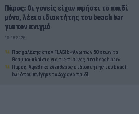
Πάρος: Οι γονείς είχαν αφήσει το παιδί
μόνο, λέει ο ιδιοκτήτης του beach bar
για τον πνιγμό
10.08.2026
Πασχαλάκης στον FLASH: «Άνω των 50 ετών το
θεσμικό πλαίσιο για τις πισίνες στα beach bar»
Πάρος: Αφέθηκε ελεύθερος ο ιδιοκτήτης του beach
bar όπου πνίγηκε το 4χρονο παιδί