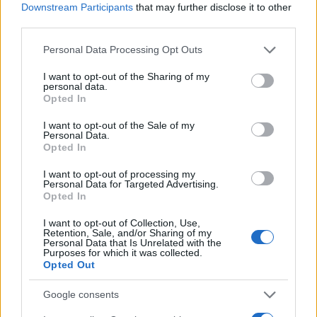
Downstream Participants
that may further disclose it to other
«φωτίσει» προορισμούς οι οποίοι είναι λιγότερο
third parties.
αναγνωρίσιμοι στις αγορές του εξωτερικού, με
Please note that this website/app uses one or more Google
Personal Data Processing Opt Outs
γνώμονα τον στρατηγικό στόχο για τουρισμό 12
services and may gather and store information including but
μήνες τον χρόνο.
not limited to your visit or usage behaviour. You may click to
I want to opt-out of the Sharing of my
personal data.
grant or deny consent to Google and its third-party tags to
Opted In
use your data for below specified purposes in below Google
«Για πρώτη φορά στην χώρα μας προχωράμε στη
consent section.
I want to opt-out of the Sale of my
δημιουργία διακριτής καμπάνιας για τον χειμερινό
Personal Data.
Opted In
τουρισμό, ώστε να καταστεί σαφές ότι στον τομέα
του τουρισμού η Ελλάδα αναπτύσσει πλέον μια
I want to opt-out of processing my
Personal Data for Targeted Advertising.
δυναμική στο σύνολο των Περιφερειών της. Η
Opted In
Καβάλα, το Δέλτα του Νέστου, το Δάσος της
I want to opt-out of Collection, Use,
Δαδιάς, η Λίμνη Κερκίνη οι ορειβατικές διαδρομές
Retention, Sale, and/or Sharing of my
Personal Data that Is Unrelated with the
της Ροδόπης στην Ανατολική Μακεδονία και
Purposes for which it was collected.
Opted Out
Θράκη, η Βασιλίτσα, η Καστοριά, το Νυμφαίο, στη
Δυτική Μακεδονία, ο Άγιος Αθανάσιος, το
Google consents
Καϊμακτσαλάν, στη Κεντρική Μακεδονία, το Πήλιο,