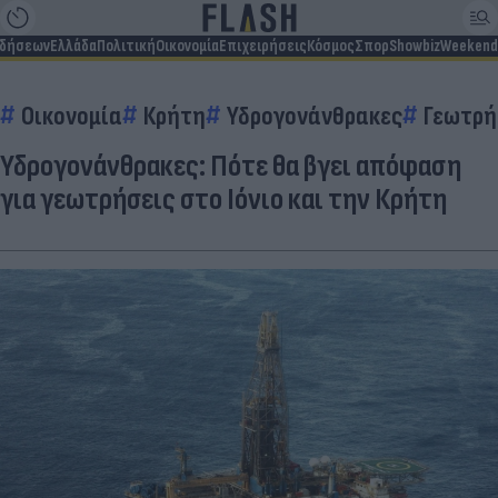
ιδήσεων
Ελλάδα
Πολιτική
Οικονομία
Επιχειρήσεις
Κόσμος
Σπορ
Showbiz
Weekend
Οικονομία
Κρήτη
Υδρογονάνθρακες
Γεωτρή
Υδρογονάνθρακες: Πότε θα βγει απόφαση
για γεωτρήσεις στο Ιόνιο και την Κρήτη