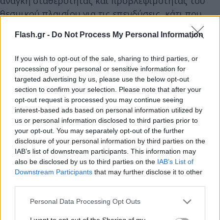
ανάγκη σταθερότητας και προβλεψιμότητας του
θεσμικού πλαισίου για τις επενδύσεις, κάτι που
όπως είπε, λείπει, όχι μόνο από την Ελλάδα, αλλά
Flash.gr -
Do Not Process My Personal Information
και από την ΕΕ. Πρόσθεσε ότι έχουν γίνει φιλότιμες
προσπάθειες για βελτίωση της αδειοδότησης, ιδίως
If you wish to opt-out of the sale, sharing to third parties, or
στις ανανεώσιμες πηγές ενέργειας, ωστόσο υπάρχει
processing of your personal or sensitive information for
περιθώριο βελτίωσης.
targeted advertising by us, please use the below opt-out
section to confirm your selection. Please note that after your
opt-out request is processed you may continue seeing
Τέλος, όπως αναφέρει το ΑΠΕ-ΜΠΕ, ο πρόεδρος της
interest-based ads based on personal information utilized by
ENGIE, Ζαν Πιερ Κλαμαντιέ, υπογράμμισε ότι η
us or personal information disclosed to third parties prior to
your opt-out. You may separately opt-out of the further
πράσινη μετάβαση απαιτεί επενδύσεις ύψους 40
disclosure of your personal information by third parties on the
δισ. ετησίως σε δίκτυα ηλεκτρισμού και έξι δισ. στα
IAB’s list of downstream participants. This information may
δίκτυα φυσικού αερίου. «Η ατζέντα της
also be disclosed by us to third parties on the
IAB’s List of
Downstream Participants
that may further disclose it to other
Ευρωπαϊκής Ένωσης είναι φιλόδοξη, αλλά δεν
third parties.
πρέπει να υπαναχωρήσουμε», υπογράμμισε.
Please note that this website/app uses one or more Google
Personal Data Processing Opt Outs
services and may gather and store information including but
not limited to your visit or usage behaviour. You may click to
I want to opt-out of the Sharing of my