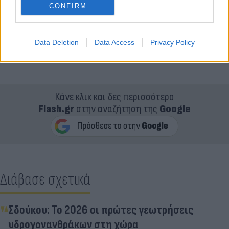
CONFIRM
Data Deletion
Data Access
Privacy Policy
Κάνε κλικ και δες περισσότερο
Flash.gr
στην αναζήτηση της
Google
Διάβασε σχετικά
Σδούκου: Το 2026 οι πρώτες γεωτρήσεις
υδρογονανθράκων στη χώρα