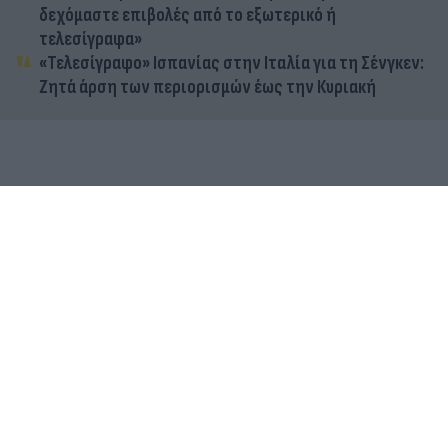
δεχόμαστε επιβολές από το εξωτερικό ή
τελεσίγραφα»
«Τελεσίγραφο» Ισπανίας στην Ιταλία για τη Σένγκεν:
Ζητά άρση των περιορισμών έως την Κυριακή