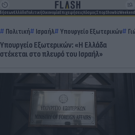
ιδήσεων
Ελλάδα
Πολιτική
Οικονομία
Επιχειρήσεις
Κόσμος
Σπορ
Showbiz
Weekend
Πολιτική
Ισραήλ
Υπουργείο Εξωτερικών
Γι
Υπουργείο Εξωτερικών: «Η Ελλάδα
στέκεται στο πλευρό του Ισραήλ»