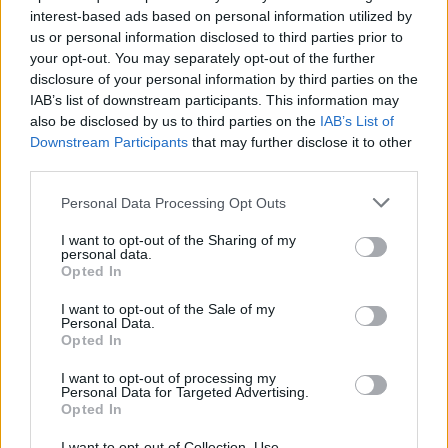
interest-based ads based on personal information utilized by
us or personal information disclosed to third parties prior to
your opt-out. You may separately opt-out of the further
disclosure of your personal information by third parties on the
IAB’s list of downstream participants. This information may
also be disclosed by us to third parties on the
IAB’s List of
Downstream Participants
that may further disclose it to other
third parties.
Please note that this website/app uses one or more Google
Personal Data Processing Opt Outs
services and may gather and store information including but
not limited to your visit or usage behaviour. You may click to
I want to opt-out of the Sharing of my
personal data.
grant or deny consent to Google and its third-party tags to
Opted In
use your data for below specified purposes in below Google
consent section.
I want to opt-out of the Sale of my
Personal Data.
Opted In
I want to opt-out of processing my
«Η Ελλάδα στέκεται στο πλευρό του Ισραήλ που
Personal Data for Targeted Advertising.
Opted In
έχει δικαίωμα άμυνας απέναντι σε αυτές τις
απάνθρωπες πράξεις. Θα ήθελα να επισημάνω ότι
I want to opt-out of Collection, Use,