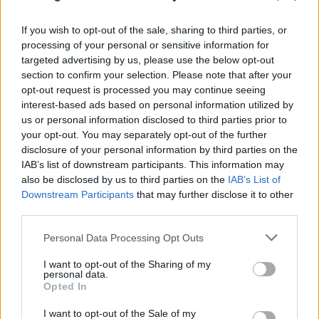
If you wish to opt-out of the sale, sharing to third parties, or
processing of your personal or sensitive information for
targeted advertising by us, please use the below opt-out
section to confirm your selection. Please note that after your
opt-out request is processed you may continue seeing
interest-based ads based on personal information utilized by
us or personal information disclosed to third parties prior to
Πραγματογνώμονας για το τροχαίο στις Σέρρες:
your opt-out. You may separately opt-out of the further
disclosure of your personal information by third parties on the
«Κάτι απέσπασε την προσοχή του οδηγού»
IAB’s list of downstream participants. This information may
07.08.2026
also be disclosed by us to third parties on the
IAB’s List of
Downstream Participants
that may further disclose it to other
third parties.
Please note that this website/app uses one or more Google
Personal Data Processing Opt Outs
services and may gather and store information including but
not limited to your visit or usage behaviour. You may click to
I want to opt-out of the Sharing of my
personal data.
grant or deny consent to Google and its third-party tags to
Opted In
use your data for below specified purposes in below Google
consent section.
I want to opt-out of the Sale of my