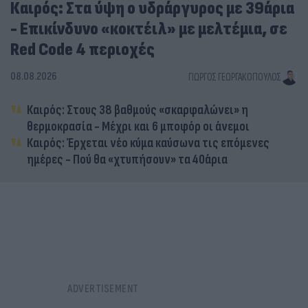
Καιρός: Στα ύψη ο υδράργυρος με 39άρια
- Επικίνδυνο «κοκτέιλ» με μελτέμια, σε
Red Code 4 περιοχές
08.08.2026
ΓΙΏΡΓΟΣ ΓΕΩΡΓΑΚΌΠΟΥΛΟΣ
Καιρός: Στους 38 βαθμούς «σκαρφαλώνει» η
θερμοκρασία - Μέχρι και 6 μποφόρ οι άνεμοι
Καιρός: Έρχεται νέο κύμα καύσωνα τις επόμενες
ημέρες - Πού θα «χτυπήσουν» τα 40άρια