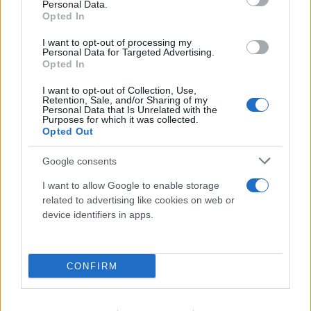
Personal Data.
Opted In
I want to opt-out of processing my
Personal Data for Targeted Advertising.
Opted In
Τρομακτική ανάλυση για τη φωτιά στην
I want to opt-out of Collection, Use,
Αττικοβοιωτία: Απελευθέρωσε ενέργεια 6
Retention, Sale, and/or Sharing of my
Personal Data that Is Unrelated with the
ατομικών βομβών Χιροσίμα
Purposes for which it was collected.
Opted Out
07.08.2026
Google consents
I want to allow Google to enable storage
related to advertising like cookies on web or
device identifiers in apps.
CONFIRM