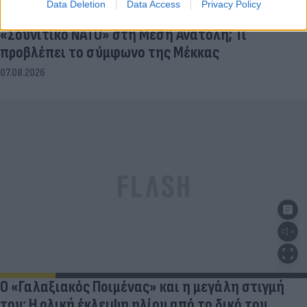
Data Deletion
Data Access
Privacy Policy
«Σουνιτικό ΝΑΤΟ» στη Μέση Ανατολή; Τι
προβλέπει το σύμφωνο της Μέκκας
07.08.2026
Ο «Γαλαξιακός Ποιμένας» και η μεγάλη στιγμή
του: Η ολική έκλειψη ηλίου από το δικό του