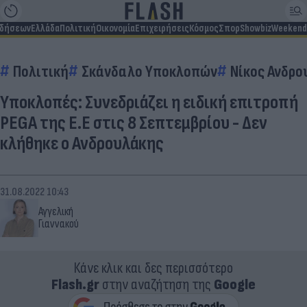
ιδήσεων
Ελλάδα
Πολιτική
Οικονομία
Επιχειρήσεις
Κόσμος
Σπορ
Showbiz
Weekend
Πολιτική
Σκάνδαλο Υποκλοπών
Νίκος Ανδρο
Υποκλοπές: Συνεδριάζει η ειδική επιτροπή
PEGA της Ε.Ε στις 8 Σεπτεμβρίου - Δεν
κλήθηκε ο Ανδρουλάκης
31.08.2022 10:43
Αγγελική
Γιαννακού
Κάνε κλικ και δες περισσότερο
Flash.gr
στην αναζήτηση της
Google