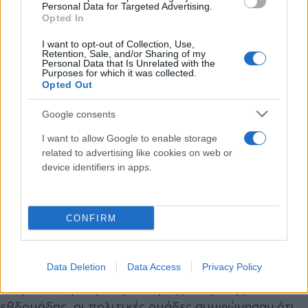
S&D για την επιτροπή, δήλωσε στο Politico ότι η
Personal Data for Targeted Advertising.
Opted In
κεντροδεξιά ομάδα του ΕΛΚ πίεσε να μην
προσκληθεί ο Ανδρουλάκης - παραδόξως, με την
I want to opt-out of Collection, Use,
Retention, Sale, and/or Sharing of my
υποστήριξη των Πρασίνων. Ο Χάιντε ανέφερε
Personal Data that Is Unrelated with the
Purposes for which it was collected.
επίσης ότι ήταν «παράλογο» για τους
Opted Out
ευρωβουλευτές να αποφασίσουν να διερευνήσουν
Google consents
τα γεγονότα στην Ελλάδα «αλλά όχι να καλέσουν
έναν από τα κύρια πρόσωπα που επηρεάστηκαν».
I want to allow Google to enable storage
related to advertising like cookies on web or
device identifiers in apps.
«Λοιπόν, τι συμβαίνει;» διερωτάται το Politico. «Οι
Πράσινοι αποφάσισαν να μην καλέσουν τον
Ανδρουλάκη στην ακρόαση, καθώς θέλουν επίσης
CONFIRM
να ακούσουν τους Καταλανούς αυτονομιστές
ευρωβουλευτές των οποίων τα τηλέφωνα φέρεται
να παραβιάστηκαν. Έτσι, αντί να έχουν τον
Data Deletion
Data Access
Privacy Policy
Ανδρουλάκη στην ακρόαση της επόμενης
εβδομάδας, οι πολιτικές ομάδες συμφώνησαν ότι