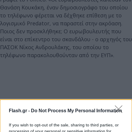
Θανάση Κουκάκη, έναν δημοσιογράφο του οποίου
το τηλέφωνο φέρεται να δέχθηκε επίθεση με το
λογισμικό Predator, να παραστεί στην ακρόαση.
Ποιος δεν προσκλήθηκε; Ο ευρωβουλευτής που
είναι στο επίκεντρο του σκανδάλου - ο αρχηγός του
ΠΑΣΟΚ Νίκος Ανδρουλάκης, του οποίου το
τηλέφωνο παρακολουθούνταν από την ΕΥΠ».
Flash.gr -
Do Not Process My Personal Information
If you wish to opt-out of the sale, sharing to third parties, or
processing of your personal or sensitive information for