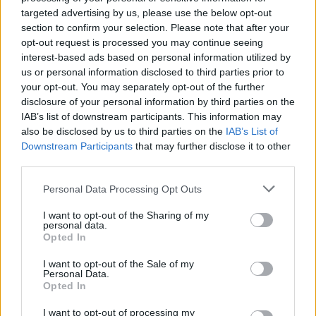
targeted advertising by us, please use the below opt-out
section to confirm your selection. Please note that after your
opt-out request is processed you may continue seeing
interest-based ads based on personal information utilized by
us or personal information disclosed to third parties prior to
your opt-out. You may separately opt-out of the further
disclosure of your personal information by third parties on the
IAB’s list of downstream participants. This information may
also be disclosed by us to third parties on the
IAB’s List of
Downstream Participants
that may further disclose it to other
third parties.
Please note that this website/app uses one or more Google
Personal Data Processing Opt Outs
services and may gather and store information including but
not limited to your visit or usage behaviour. You may click to
I want to opt-out of the Sharing of my
personal data.
grant or deny consent to Google and its third-party tags to
Opted In
use your data for below specified purposes in below Google
consent section.
I want to opt-out of the Sale of my
Personal Data.
Opted In
Ο Χάνες Χάιντε, συντονιστής της ευρωομάδας του
I want to opt-out of processing my