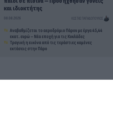
παιδί σε πισίνα – Προσήχθησαν γονείς
και ιδιοκτήτης
08.08.2026
ΚΏΣΤΑΣ ΠΑΠΑΔΌΠΟΥΛΟΣ
Αναβαθμίζεται το αεροδρόμιο Πάρου με έργα 45,44
εκατ. ευρώ – Νέα εποχή για τις Κυκλάδες
Τραγική η εικόνα από τις τεράστιες καμένες
εκτάσεις στην Πάρο