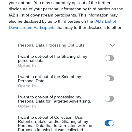
your opt-out. You may separately opt-out of the further
disclosure of your personal information by third parties on the
IAB’s list of downstream participants. This information may
also be disclosed by us to third parties on the
IAB’s List of
Downstream Participants
that may further disclose it to other
third parties.
Please note that this website/app uses one or more Google
Personal Data Processing Opt Outs
services and may gather and store information including but
not limited to your visit or usage behaviour. You may click to
I want to opt-out of the Sharing of my
Το αίτημα για την υποκλοπή Ανδρουλάκη
personal data.
grant or deny consent to Google and its third-party tags to
Opted In
use your data for below specified purposes in below Google
consent section.
I want to opt-out of the Sale of my
Το αίτημα υπεβλήθη στην ΕΥΠ και κατόπιν
Personal Data.
Opted In
εισαγγελικής παραγγελίας, έγινε η νόμιμη
επισύνδεση στο κινητό του κ. Ανδρουλάκη.
I want to opt-out of processing my
Personal Data for Targeted Advertising.
Σύμφωνα πάντα με το ρεπορτάζ του καναλιού, η
Opted In
παρακολούθηση έλαβε χώρα το διάστημα 14
I want to opt-out of Collection, Use,
Σεπτεμβρίου 2021 – 14 Δεκεμβρίου 2021, καθώς ο
Retention, Sale, and/or Sharing of my
Personal Data that Is Unrelated with the
νόμος επιτρέπει τρίμηνη παρακολούθηση και η
Purposes for which it was collected.