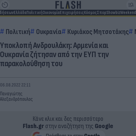
ιδήσεων
Ελλάδα
Πολιτική
Οικονομία
Επιχειρήσεις
Κόσμος
Σπορ
Showbiz
Weekend
Πολιτική
Ουκρανία
Κυριάκος Μητσοτάκης
Υποκλοπή Ανδρουλάκη: Αρμενία και
Ουκρανία ζήτησαν από την ΕΥΠ την
παρακολούθηση του
06.08.2022 22:11
Παναγιώτης
Αλεξανδρόπουλος
Κάνε κλικ και δες περισσότερο
Flash.gr
στην αναζήτηση της
Google