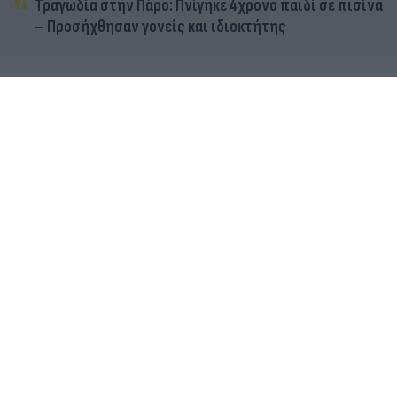
Τραγωδία στην Πάρο: Πνίγηκε 4χρονο παιδί σε πισίνα
– Προσήχθησαν γονείς και ιδιοκτήτης